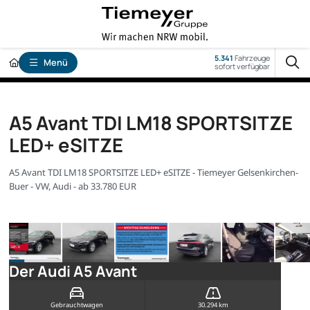
5.341
Fahrzeuge
Menü
sofort verfügbar
A5 Avant TDI LM18 SPORTSITZE
LED+ eSITZE
A5 Avant TDI LM18 SPORTSITZE LED+ eSITZE - Tiemeyer Gelsenkirchen-
Buer - VW, Audi - ab 33.780 EUR
Der Audi A5 Avant
Gebrauchtwagen
30.294 km