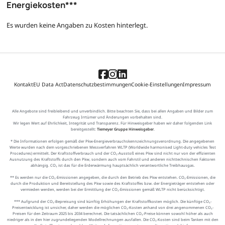
Energiekosten***
Es wurden keine Angaben zu Kosten hinterlegt.
Kontakt
EU Data Act
Datenschutzbestimmungen
Cookie-Einstellungen
Impressum
Alle Angebote sind freibleibend und unverbindlich. Bitte beachten Sie, dass bei allen Angaben und Bilder zum
Fahrzeug Irrtümer und Änderungen vorbehalten sind.
Wir legen Wert auf Ehrlichkeit, Integrität und Transparenz. Für Hinweisgeber haben wir daher folgenden Link
bereitgestellt:
Tiemeyer Gruppe Hinweisgeber
.
* Die Informationen erfolgen gemäß der Pkw-Energieverbrauchskennzeichnungsverordnung. Die angegebenen
Werte wurden nach dem vorgeschriebenen Messverfahren WLTP (Worldwide harmonised Light-duty vehicles Test
Procedures) ermittelt. Der Kraftstoffverbrauch und der CO₂-Ausstoß eines Pkw sind nicht nur von der effizienten
Ausnutzung des Kraftstoffs durch den Pkw, sondern auch vom Fahrstil und anderen nichttechnischen Faktoren
abhängig. CO₂ ist das für die Erderwärmung hauptsächlich verantwortliche Treibhausgas.
** Es werden nur die CO₂-Emissionen angegeben, die durch den Betrieb des Pkw entstehen. CO₂-Emissionen, die
durch die Produktion und Bereitstellung des Pkw sowie des Kraftstoffes bzw. der Energieträger entstehen oder
vermieden werden, werden bei der Ermittlung der CO₂-Emissionen gemäß WLTP nicht berücksichtigt.
*** Aufgrund der CO₂-Bepreisung sind künftig Erhöhungen der Kraftstoffkosten möglich. Die künftige CO₂-
Preisentwicklung ist unsicher, daher werden die möglichen CO₂-Kosten anhand von drei angenommenen CO₂-
Preisen für den Zeitraum 2025 bis 2034 berechnet. Die tatsächlichen CO₂-Preise können sowohl höher als auch
niedriger als in den hier zugrundeliegenden Modellrechnungen ausfallen. Die CO₂-Kosten sind beim Tanken mit den