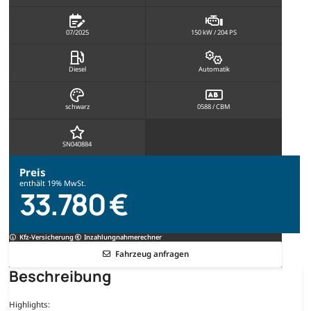
07/2025
150 kW / 204 PS
Diesel
Automatik
schwarz
0588 / CBM
SN040884
Preis
enthält 19% MwSt.
33.780 €
Kfz-Versicherung
Inzahlungnahmerechner
Fahrzeug anfragen
Beschreibung
Highlights: