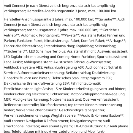
Audi Connect je nach Dienst zeitlich begrenzt, danach kostenpflichtig
verlängerbar; Hersteller-Anschlussgarantie 3 Jahre, max. 100.000 km
Hersteller-Anschlussgarantie 3 Jahre, max. 100.000 km; **Garantie**; Audi
Connect je nach Dienst zeitlich begrenzt; danach kostenpflichtig
verlängerbar; Anschlussgarantie 3 Jahre max. 100.000 km; **Getriebe /
Antrieb**; Automatik; Frontantrieb; **Pakete**; Assistenz Paket Fahren und
Parken; Funktions Paket; Klimatisierungs Paket; Komfort Paket; **Airbags**;
Fahrer-/Beifahrerairbag; Interaktionsairbag; Kopfairbag; Seitenairbag;
**Sicherheit**; LED Scheinwerfer plus; Assistenzfahrlicht; Ausweichassistent;
LED Tagfahrlicht mit Leaving und Coming Home Funktion; Spurhalteassistent
Lane Assist; Abbiegeassistent; Akustisches Fahrzeug-Warnsystem;
Antiblockiersystem ABS; Antischlupfregelung ASR; Audi connect Notruf &
Service; Aufmerksamkeitserkennung; Beifahrerairbag Deaktivierung;
Einparkhilfe vorn und hinten; Elektrisches Stabilitätsprogramm ESP;
Elektronische Bremskraftverteilung EBV; Fahrlichtautomatik;
Fernlichtassistent Light Assist; i-Size Kindersitzbefestigung vorn und hinten;
Kindersicherung elektrisch; Lichtsensor; Motor-Schleppmoment-Regelung
MSR; Müdigkeitserkennung; Notbremsassistent; Querverkehrassistent;
Reifendruckkontrolle; Rückfahrkamera; top tether Kindersitzverankerung
hinten; Verkehrszeichenbasierter Geschwindigkeitsbegrenzer;
Verkehrszeichenerkennung; Wegfahrsperre; **Audio & Kommunikation**;
Audi connect Navigation & Infotainment; Navigationssystem; Audi
smartphone interface; Audi sound system; LTE-Unterstützung für Audi phone
box; Telefonablage mit induktiver Ladefunktion und Mobilfunk-