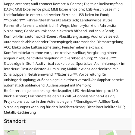
Koppelantenne; Audi connect Remote & Control; Digitaler Radioempfang
DAB+; MMI Experience plus; MMI Experience pro; USB-Anschlüsse mit
Ladefunktion in erster und zweiter Sitzreihe; USB laden im Fond;
**Komfort**; Fahrer-/Beifahrersitz elektrisch; Lendenwirbelstütze
Fahrer-/Beifahrersitz elektrisch 4-Wege; Memoryfunktion Fahrersitz;
Sitzheizung; Gepäckraumklappe elektrisch öffnend und schließend;
Komfortklimaautomatik 3-Zonen; Akustikverglasung; Audi drive select;
Automatisch abblendender Innenspiegel; Automatische Distanzregelung
ACC; Elektrische Luftzusatzheizung; Fensterheber elektrisch;
Komfortmittelarmlehne vorn; Lenkrad verstellbar; Verglasung hinten
abgedunkelt; Zentralverriegelung mit Fernbedienung; **Interieur**;
Sitzbezüge in Stoff; Audi virtual cockpit plus; Sportsitze; Aluminiumoptik im
Interieur; Einstiegsleisten Aluminium; Multifunktionslederlenkrad mit
Schaltwippen; Netztrennwand; **Exterieur**; Vorbereitung für
Anhängerkupplung; Außenspiegel elektrisch verstell-/anklappbar beheizt
automatisch abblendend; Außenspiegel mit Memory;
Beifahrerspiegelabsenkung; Heckspoiler; LED-Heckleuchten pro; LED
Rückleuchten; Leichtmetallfelgen 18 Zoll 5-Doppelspeichen-Design;
Projektionsleuchte in den Außenspiegeln; **Sonstiges**; AdBlue-Tank;
Sitzbelegungserkennung für den Beifahrerairbag; Dieselpartikelfilter DPF;
Metallic-Lackierung
Standort