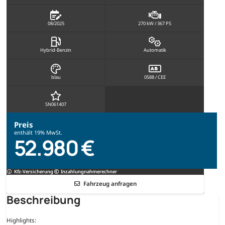
08/2025
270 kW / 367 PS
Hybrid-Benzin
Automatik
blau
0588 / CEE
SN061407
Preis
enthält 19% MwSt.
52.980 €
Kfz-Versicherung
Inzahlungnahmerechner
Fahrzeug anfragen
Beschreibung
Highlights: