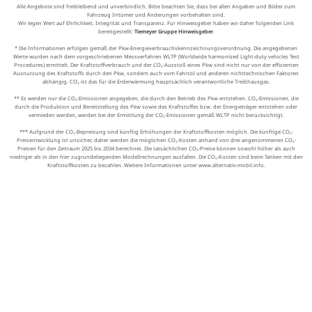
Alle Angebote sind freibleibend und unverbindlich. Bitte beachten Sie, dass bei allen Angaben und Bilder zum
Fahrzeug Irrtümer und Änderungen vorbehalten sind.
Wir legen Wert auf Ehrlichkeit, Integrität und Transparenz. Für Hinweisgeber haben wir daher folgenden Link
bereitgestellt:
Tiemeyer Gruppe Hinweisgeber
.
* Die Informationen erfolgen gemäß der Pkw-Energieverbrauchskennzeichnungsverordnung. Die angegebenen
Werte wurden nach dem vorgeschriebenen Messverfahren WLTP (Worldwide harmonised Light-duty vehicles Test
Procedures) ermittelt. Der Kraftstoffverbrauch und der CO₂-Ausstoß eines Pkw sind nicht nur von der effizienten
Ausnutzung des Kraftstoffs durch den Pkw, sondern auch vom Fahrstil und anderen nichttechnischen Faktoren
abhängig. CO₂ ist das für die Erderwärmung hauptsächlich verantwortliche Treibhausgas.
** Es werden nur die CO₂-Emissionen angegeben, die durch den Betrieb des Pkw entstehen. CO₂-Emissionen, die
durch die Produktion und Bereitstellung des Pkw sowie des Kraftstoffes bzw. der Energieträger entstehen oder
vermieden werden, werden bei der Ermittlung der CO₂-Emissionen gemäß WLTP nicht berücksichtigt.
*** Aufgrund der CO₂-Bepreisung sind künftig Erhöhungen der Kraftstoffkosten möglich. Die künftige CO₂-
Preisentwicklung ist unsicher, daher werden die möglichen CO₂-Kosten anhand von drei angenommenen CO₂-
Preisen für den Zeitraum 2025 bis 2034 berechnet. Die tatsächlichen CO₂-Preise können sowohl höher als auch
niedriger als in den hier zugrundeliegenden Modellrechnungen ausfallen. Die CO₂-Kosten sind beim Tanken mit den
Kraftstoffkosten zu bezahlen. Weitere Informationen unter www.alternativ-mobil.info.