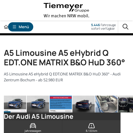
5.446
Fahrzeuge
Menü
sofort verfügbar
A5 Limousine A5 eHybrid Q
EDT.ONE MATRIX B&O HuD 360°
A5 Limousine A5 eHybrid Q EDT.ONE MATRIX B&O HuD 360° - Audi
Zentrum Bochum - ab 52.980 EUR
Der Audi A5 Limousine
Jahreswagen
8.133 km