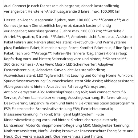
Audi Connect je nach Dienst zeitlich begrenzt, danach kostenpflichtig
verlängerbar; Hersteller-Anschlussgarantie 3 Jahre, max. 100.000 km
Hersteller-Anschlussgarantie 3 Jahre, max. 100.000 km; **Garantie**; Audi
Connect je nach Dienst zeitlich begrenzt; danach kostenpflichtig
verlängerbar; Anschlussgarantie 3 Jahre max. 100.000 km; **Getriebe /
Antrieb**; quattro; S tronic; **Pakete**; Ambiente Licht Paket plus; Assistenz
Paket Fahren und Parken plus; Assistenz Paket Schutz- und Warnsysteme
plus; Funktions Paket; Klimatisierungs Paket; Komfort Paket plus; S line Sport
Paket; Tech pro; **Airbags**; Fahrer-/Beifahrerairbag; Interaktionsairbag;
Kopfairbag vorn und hinten; Seitenairbag vorn und hinten; **Sicherheit**;
360 Grad Kamera - Area View; Matrix LED Scheinwerfer; Adaptiver
Fahrassistent plus; Adaptives Kurvenlicht; Assistenzfahrlicht;
Ausweichassistent; LED Tagfahrlicht mit Leaving und Coming Home Funktion;
Spurverlassenswarnung; Spurwechselassistent Side Assist; Abbiegeassistent;
Abbiegeassistent hinten; Akustisches Fahrzeug-Warnsystem;
Antiblockiersystem ABS; Antischlupfregelung ASR; Audi connect Notruf &
Service; Aufmerksamkeitserkennung; Ausstiegswarnung; Beifahrerairbag
Deaktivierung; Einparkhilfe vorn und hinten; Elektrisches Stabilitätsprogramm
ESP; Elektronische Bremskraftverteilung EBV; Fahrlichtautomatik;
Insassenerkennung im Fond; Intelligent Light System; i-Size
Kindersitzbefestigung vorn und hinten; Kindersicherung elektrisch;
Lichtsensor; Motor-Schleppmoment-Regelung MSR; Müdigkeitserkennung;
Notbremsassistent; Notfall Assist; Proaktiver Insassenschutz Front; Seite und
Heck; Querverkehrassistent; Querverkehrassistent hinten;