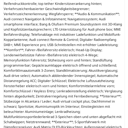
Reifendruckkontrolle; top tether Kindersitzverankerung hinten;
Verkehrszeichenbasierter Geschwindigkeitsbegrenzer;
Verkehrszeichenerkennung; Wegfahrsperre; **Audio & Kommunikation**;
Audi connect Navigation & Infotainment; Navigationssystem; Audi
smartphone interface; Bang & Olufsen Premium Soundsystem mit 3D-Klang
und Kopfstützenlautsprechern; LTE-Unterstützung für Audi phone box; MMI
Beifahrerdisplay; Telefonablage mit induktiver Ladefunktion und Mobilfunk-
Koppelantenne; Audi connect Remote & Control; Digitaler Radioempfang
DAB+; MMI Experience pro; USB-Schnittstellen mit erhöhter Ladeleistung;
**Komfort**; Fahrer-/Beifahrersitz elektrisch; Head-Up Display;
Lendenwirbelstütze Fahrer-/Beifahrersitz elektrisch 4-Wege;
Memoryfunktion Fahrersitz; Sitzheizung vorn und hinten; Standlüftung
programmierbar; Gepäckraumklappe elektrisch öffnend und schließend;
Komfortklimaautomatik 3-Zonen; Standklimatisierung; Akustikverglasung;
Audi drive select; Automatisch abblendender Innenspiegel; Automatische
Distanzregelung ACC; Digitaler Schlüssel; Elektrische Luftzusatzheizung;
Fensterheber elektrisch vorn und hinten; Komfortmittelarmlehne vorn;
Komfortschlüssel / Keyless Entry; Lenkradeinstellung elektrisch; Verglasung
hinten abgedunkelt; Zentralverriegelung mit Fernbedienung; **Interieur**;
Sitzbezüge in Alcantara / Leder; Audi virtual cockpit plus; Dachhimmel in
schwarz; Sportsitze; Aluminiumoptik im Interieur; Einstiegleisten mit
beleuchteter Aluminiumeinlage; Lenkradheizung;
Multifunktionssportlederlenkrad 3-Speichen oben und unten abgeflacht mit
Schaltwippen; Netztrennwand; **Exterieur**; S-Sportfahrwerk mit
Dämpferregelung; Audi Matrix OLED-Rückleuchten; Außenspiegel elektrisch