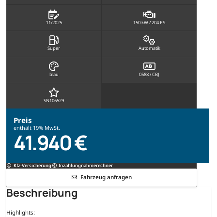
11/2025
150 kW / 204 PS
Super
Automatik
blau
0588 / CBJ
SN106529
Preis
enthält 19% MwSt.
41.940 €
Kfz-Versicherung
Inzahlungnahmerechner
Fahrzeug anfragen
Beschreibung
Highlights: