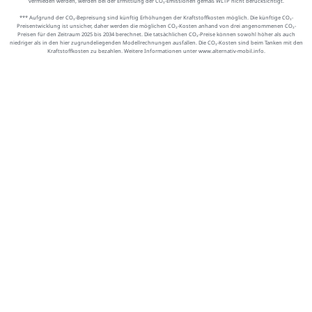
vermieden werden, werden bei der Ermittlung der CO₂-Emissionen gemäß WLTP nicht berücksichtigt.
*** Aufgrund der CO₂-Bepreisung sind künftig Erhöhungen der Kraftstoffkosten möglich. Die künftige CO₂-
Preisentwicklung ist unsicher, daher werden die möglichen CO₂-Kosten anhand von drei angenommenen CO₂-
Preisen für den Zeitraum 2025 bis 2034 berechnet. Die tatsächlichen CO₂-Preise können sowohl höher als auch
niedriger als in den hier zugrundeliegenden Modellrechnungen ausfallen. Die CO₂-Kosten sind beim Tanken mit den
Kraftstoffkosten zu bezahlen. Weitere Informationen unter www.alternativ-mobil.info.