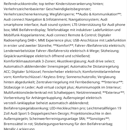
Reifendruckkontrolle; top tether Kindersitzverankerung hinten;
Verkehrszeichenbasierter Geschwindigkeitsbegrenzer;
Verkehrszeichenerkennung; Wegfahrsperre; **Audio & Kommunikation**;
Audi connect Navigation & Infotainment; Navigationssystem; Audi
smartphone interface; Audi sound system; LTE-Unterstützung für Audi phone
box; MMI Beifahrerdisplay; Telefonablage mit induktiver Ladefunktion und
Mobilfunk-Koppelantenne; Audi connect Remote & Control; Digitaler
Radioempfang DAB+; MMI Experience plus; USB-Anschlüsse mit Ladefunktion
in erster und zweiter Sitzreihe; **Komfort**; Fahrer-/Beifahrersitz elektrisch;
Lendenwirbelstütze Fahrer-/Beifahrersitz elektrisch 4-Wege; Sitzheizung;
Gepäckraumklappe elektrisch öffnend und schließend;
Komfortklimaautomatik 3-Zonen; Akustikverglasung; Audi drive select;
Automatisch abblendender Innenspiegel; Automatische Distanzregelung
ACC; Digitaler Schlüssel; Fensterheber elektrisch; Komfortmittelarmlehne
vorn; Komfortschlüssel / Keyless Entry; Sonnenschutzrollo; Verglasung
hinten abgedunkelt; Zentralverriegelung mit Fernbedienung; **Interieur**;
Sitzbezüge in Leder; Audi virtual cockpit plus; Aluminiumoptik im Interieur;
Multifunktionslederlenkrad mit Schaltwippen; Netztrennwand; **Exterieur**;
Vorbereitung für Anhängerkupplung; Außenspiegel elektrisch
verstell-/anklappbar beheizt automatisch abblendend;
Beifahrerspiegelabsenkung; LED-Heckleuchten pro; Leichtmetallfelgen 19
Zoll Audi Sport 5-Doppelspeichen-Design; Projektionsleuchte in den
Außenspiegeln; Scheinwerferreinigungsanlage SRA; **Sonstiges**;
Bremssättel in rot; Sitzbelegungserkennung für den Beifahrerairbag;
Metallic-Lackierung