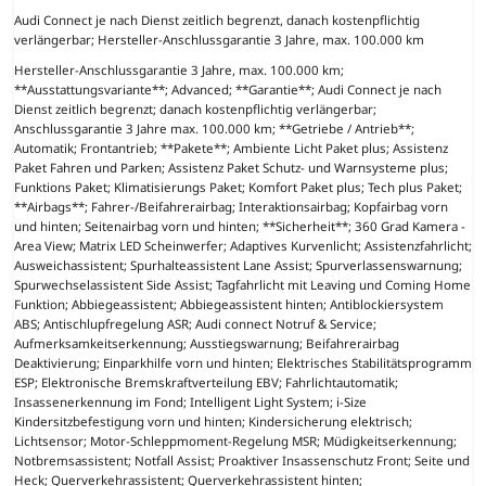
Audi Connect je nach Dienst zeitlich begrenzt, danach kostenpflichtig
verlängerbar; Hersteller-Anschlussgarantie 3 Jahre, max. 100.000 km
Hersteller-Anschlussgarantie 3 Jahre, max. 100.000 km;
**Ausstattungsvariante**; Advanced; **Garantie**; Audi Connect je nach
Dienst zeitlich begrenzt; danach kostenpflichtig verlängerbar;
Anschlussgarantie 3 Jahre max. 100.000 km; **Getriebe / Antrieb**;
Automatik; Frontantrieb; **Pakete**; Ambiente Licht Paket plus; Assistenz
Paket Fahren und Parken; Assistenz Paket Schutz- und Warnsysteme plus;
Funktions Paket; Klimatisierungs Paket; Komfort Paket plus; Tech plus Paket;
**Airbags**; Fahrer-/Beifahrerairbag; Interaktionsairbag; Kopfairbag vorn
und hinten; Seitenairbag vorn und hinten; **Sicherheit**; 360 Grad Kamera -
Area View; Matrix LED Scheinwerfer; Adaptives Kurvenlicht; Assistenzfahrlicht;
Ausweichassistent; Spurhalteassistent Lane Assist; Spurverlassenswarnung;
Spurwechselassistent Side Assist; Tagfahrlicht mit Leaving und Coming Home
Funktion; Abbiegeassistent; Abbiegeassistent hinten; Antiblockiersystem
ABS; Antischlupfregelung ASR; Audi connect Notruf & Service;
Aufmerksamkeitserkennung; Ausstiegswarnung; Beifahrerairbag
Deaktivierung; Einparkhilfe vorn und hinten; Elektrisches Stabilitätsprogramm
ESP; Elektronische Bremskraftverteilung EBV; Fahrlichtautomatik;
Insassenerkennung im Fond; Intelligent Light System; i-Size
Kindersitzbefestigung vorn und hinten; Kindersicherung elektrisch;
Lichtsensor; Motor-Schleppmoment-Regelung MSR; Müdigkeitserkennung;
Notbremsassistent; Notfall Assist; Proaktiver Insassenschutz Front; Seite und
Heck; Querverkehrassistent; Querverkehrassistent hinten;