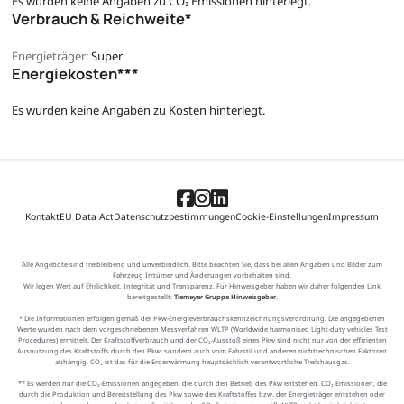
Es wurden keine Angaben zu CO₂ Emissionen hinterlegt.
Verbrauch & Reichweite*
Energieträger:
Super
Energiekosten***
Es wurden keine Angaben zu Kosten hinterlegt.
Kontakt
EU Data Act
Datenschutzbestimmungen
Cookie-Einstellungen
Impressum
Alle Angebote sind freibleibend und unverbindlich. Bitte beachten Sie, dass bei allen Angaben und Bilder zum
Fahrzeug Irrtümer und Änderungen vorbehalten sind.
Wir legen Wert auf Ehrlichkeit, Integrität und Transparenz. Für Hinweisgeber haben wir daher folgenden Link
bereitgestellt:
Tiemeyer Gruppe Hinweisgeber
.
* Die Informationen erfolgen gemäß der Pkw-Energieverbrauchskennzeichnungsverordnung. Die angegebenen
Werte wurden nach dem vorgeschriebenen Messverfahren WLTP (Worldwide harmonised Light-duty vehicles Test
Procedures) ermittelt. Der Kraftstoffverbrauch und der CO₂-Ausstoß eines Pkw sind nicht nur von der effizienten
Ausnutzung des Kraftstoffs durch den Pkw, sondern auch vom Fahrstil und anderen nichttechnischen Faktoren
abhängig. CO₂ ist das für die Erderwärmung hauptsächlich verantwortliche Treibhausgas.
** Es werden nur die CO₂-Emissionen angegeben, die durch den Betrieb des Pkw entstehen. CO₂-Emissionen, die
durch die Produktion und Bereitstellung des Pkw sowie des Kraftstoffes bzw. der Energieträger entstehen oder