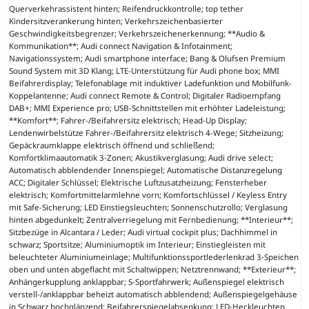
Querverkehrassistent hinten; Reifendruckkontrolle; top tether
Kindersitzverankerung hinten; Verkehrszeichenbasierter
Geschwindigkeitsbegrenzer; Verkehrszeichenerkennung; **Audio &
Kommunikation**; Audi connect Navigation & Infotainment;
Navigationssystem; Audi smartphone interface; Bang & Olufsen Premium
Sound System mit 3D Klang; LTE-Unterstützung für Audi phone box; MMI
Beifahrerdisplay; Telefonablage mit induktiver Ladefunktion und Mobilfunk-
Koppelantenne; Audi connect Remote & Control; Digitaler Radioempfang
DAB+; MMI Experience pro; USB-Schnittstellen mit erhöhter Ladeleistung;
**Komfort**; Fahrer-/Beifahrersitz elektrisch; Head-Up Display;
Lendenwirbelstütze Fahrer-/Beifahrersitz elektrisch 4-Wege; Sitzheizung;
Gepäckraumklappe elektrisch öffnend und schließend;
Komfortklimaautomatik 3-Zonen; Akustikverglasung; Audi drive select;
Automatisch abblendender Innenspiegel; Automatische Distanzregelung
ACC; Digitaler Schlüssel; Elektrische Luftzusatzheizung; Fensterheber
elektrisch; Komfortmittelarmlehne vorn; Komfortschlüssel / Keyless Entry
mit Safe-Sicherung; LED Einstiegsleuchten; Sonnenschutzrollo; Verglasung
hinten abgedunkelt; Zentralverriegelung mit Fernbedienung; **Interieur**;
Sitzbezüge in Alcantara / Leder; Audi virtual cockpit plus; Dachhimmel in
schwarz; Sportsitze; Aluminiumoptik im Interieur; Einstiegleisten mit
beleuchteter Aluminiumeinlage; Multifunktionssportlederlenkrad 3-Speichen
oben und unten abgeflacht mit Schaltwippen; Netztrennwand; **Exterieur**;
Anhängerkupplung anklappbar; S-Sportfahrwerk; Außenspiegel elektrisch
verstell-/anklappbar beheizt automatisch abblendend; Außenspiegelgehäuse
in Schwarz hochglänzend; Beifahrerspiegelabsenkung; LED-Heckleuchten