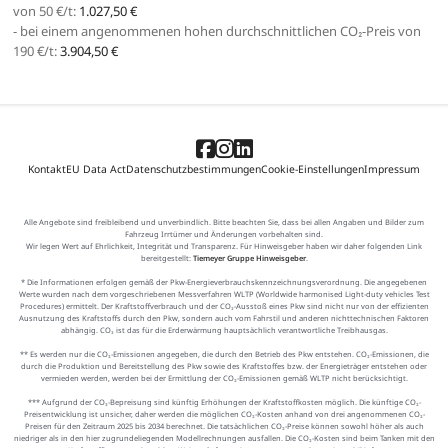
von 50 €/t:
1.027,50 €
- bei einem angenommenen hohen durchschnittlichen CO₂-Preis von
190 €/t:
3.904,50 €
Kontakt
EU Data Act
Datenschutzbestimmungen
Cookie-Einstellungen
Impressum
Alle Angebote sind freibleibend und unverbindlich. Bitte beachten Sie, dass bei allen Angaben und Bilder zum
Fahrzeug Irrtümer und Änderungen vorbehalten sind.
Wir legen Wert auf Ehrlichkeit, Integrität und Transparenz. Für Hinweisgeber haben wir daher folgenden Link
bereitgestellt:
Tiemeyer Gruppe Hinweisgeber
.
* Die Informationen erfolgen gemäß der Pkw-Energieverbrauchskennzeichnungsverordnung. Die angegebenen
Werte wurden nach dem vorgeschriebenen Messverfahren WLTP (Worldwide harmonised Light-duty vehicles Test
Procedures) ermittelt. Der Kraftstoffverbrauch und der CO₂-Ausstoß eines Pkw sind nicht nur von der effizienten
Ausnutzung des Kraftstoffs durch den Pkw, sondern auch vom Fahrstil und anderen nichttechnischen Faktoren
abhängig. CO₂ ist das für die Erderwärmung hauptsächlich verantwortliche Treibhausgas.
** Es werden nur die CO₂-Emissionen angegeben, die durch den Betrieb des Pkw entstehen. CO₂-Emissionen, die
durch die Produktion und Bereitstellung des Pkw sowie des Kraftstoffes bzw. der Energieträger entstehen oder
vermieden werden, werden bei der Ermittlung der CO₂-Emissionen gemäß WLTP nicht berücksichtigt.
*** Aufgrund der CO₂-Bepreisung sind künftig Erhöhungen der Kraftstoffkosten möglich. Die künftige CO₂-
Preisentwicklung ist unsicher, daher werden die möglichen CO₂-Kosten anhand von drei angenommenen CO₂-
Preisen für den Zeitraum 2025 bis 2034 berechnet. Die tatsächlichen CO₂-Preise können sowohl höher als auch
niedriger als in den hier zugrundeliegenden Modellrechnungen ausfallen. Die CO₂-Kosten sind beim Tanken mit den