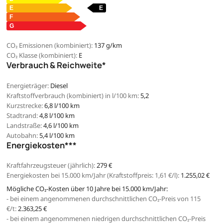
CO₂ Emissionen (kombiniert):
137 g/km
CO₂ Klasse (kombiniert):
E
Verbrauch & Reichweite*
Energieträger:
Diesel
Kraftstoffverbrauch (kombiniert) in l/100 km:
5,2
Kurzstrecke:
6,8 l/100 km
Stadtrand:
4,8 l/100 km
Landstraße:
4,6 l/100 km
Autobahn:
5,4 l/100 km
Energiekosten***
Kraftfahrzeugsteuer (jährlich):
279 €
Energiekosten bei 15.000 km/Jahr (Kraftstoffpreis:
1,
61
€
/l):
1.255,02 €
Mögliche CO₂-Kosten über 10 Jahre bei 15.000 km/Jahr:
- bei einem angenommenen durchschnittlichen CO₂-Preis von 115
€/t:
2.363,25 €
- bei einem angenommenen niedrigen durchschnittlichen CO₂-Preis