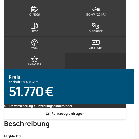
01/2026
150 kW / 204 PS
Diesel
Automatik
weiß
0588 / CBP
SN107498
Preis
enthält 19% MwSt.
51.770 €
Kfz-Versicherung
Inzahlungnahmerechner
Fahrzeug anfragen
Beschreibung
Highlights: