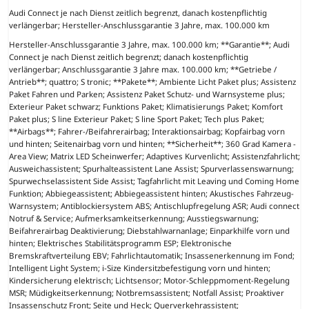
Audi Connect je nach Dienst zeitlich begrenzt, danach kostenpflichtig
verlängerbar; Hersteller-Anschlussgarantie 3 Jahre, max. 100.000 km
Hersteller-Anschlussgarantie 3 Jahre, max. 100.000 km; **Garantie**; Audi
Connect je nach Dienst zeitlich begrenzt; danach kostenpflichtig
verlängerbar; Anschlussgarantie 3 Jahre max. 100.000 km; **Getriebe /
Antrieb**; quattro; S tronic; **Pakete**; Ambiente Licht Paket plus; Assistenz
Paket Fahren und Parken; Assistenz Paket Schutz- und Warnsysteme plus;
Exterieur Paket schwarz; Funktions Paket; Klimatisierungs Paket; Komfort
Paket plus; S line Exterieur Paket; S line Sport Paket; Tech plus Paket;
**Airbags**; Fahrer-/Beifahrerairbag; Interaktionsairbag; Kopfairbag vorn
und hinten; Seitenairbag vorn und hinten; **Sicherheit**; 360 Grad Kamera -
Area View; Matrix LED Scheinwerfer; Adaptives Kurvenlicht; Assistenzfahrlicht;
Ausweichassistent; Spurhalteassistent Lane Assist; Spurverlassenswarnung;
Spurwechselassistent Side Assist; Tagfahrlicht mit Leaving und Coming Home
Funktion; Abbiegeassistent; Abbiegeassistent hinten; Akustisches Fahrzeug-
Warnsystem; Antiblockiersystem ABS; Antischlupfregelung ASR; Audi connect
Notruf & Service; Aufmerksamkeitserkennung; Ausstiegswarnung;
Beifahrerairbag Deaktivierung; Diebstahlwarnanlage; Einparkhilfe vorn und
hinten; Elektrisches Stabilitätsprogramm ESP; Elektronische
Bremskraftverteilung EBV; Fahrlichtautomatik; Insassenerkennung im Fond;
Intelligent Light System; i-Size Kindersitzbefestigung vorn und hinten;
Kindersicherung elektrisch; Lichtsensor; Motor-Schleppmoment-Regelung
MSR; Müdigkeitserkennung; Notbremsassistent; Notfall Assist; Proaktiver
Insassenschutz Front; Seite und Heck; Querverkehrassistent;