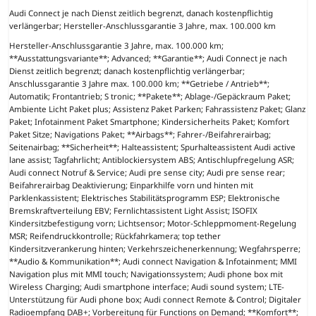
Audi Connect je nach Dienst zeitlich begrenzt, danach kostenpflichtig
verlängerbar; Hersteller-Anschlussgarantie 3 Jahre, max. 100.000 km
Hersteller-Anschlussgarantie 3 Jahre, max. 100.000 km;
**Ausstattungsvariante**; Advanced; **Garantie**; Audi Connect je nach
Dienst zeitlich begrenzt; danach kostenpflichtig verlängerbar;
Anschlussgarantie 3 Jahre max. 100.000 km; **Getriebe / Antrieb**;
Automatik; Frontantrieb; S tronic; **Pakete**; Ablage-/Gepäckraum Paket;
Ambiente Licht Paket plus; Assistenz Paket Parken; Fahrassistenz Paket; Glanz
Paket; Infotainment Paket Smartphone; Kindersicherheits Paket; Komfort
Paket Sitze; Navigations Paket; **Airbags**; Fahrer-/Beifahrerairbag;
Seitenairbag; **Sicherheit**; Halteassistent; Spurhalteassistent Audi active
lane assist; Tagfahrlicht; Antiblockiersystem ABS; Antischlupfregelung ASR;
Audi connect Notruf & Service; Audi pre sense city; Audi pre sense rear;
Beifahrerairbag Deaktivierung; Einparkhilfe vorn und hinten mit
Parklenkassistent; Elektrisches Stabilitätsprogramm ESP; Elektronische
Bremskraftverteilung EBV; Fernlichtassistent Light Assist; ISOFIX
Kindersitzbefestigung vorn; Lichtsensor; Motor-Schleppmoment-Regelung
MSR; Reifendruckkontrolle; Rückfahrkamera; top tether
Kindersitzverankerung hinten; Verkehrszeichenerkennung; Wegfahrsperre;
**Audio & Kommunikation**; Audi connect Navigation & Infotainment; MMI
Navigation plus mit MMI touch; Navigationssystem; Audi phone box mit
Wireless Charging; Audi smartphone interface; Audi sound system; LTE-
Unterstützung für Audi phone box; Audi connect Remote & Control; Digitaler
Radioempfang DAB+; Vorbereitung für Functions on Demand; **Komfort**;