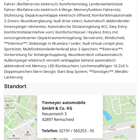
Fahrer-/Beifahrersitz elektrisch; Komforteinstieg; Lendenwirbelstütze
Fahrer-/Beifahrersitz elektrisch 4-Wege; Memoryfunktion Fahrersitz;
Sitzheizung; Gepäckraumklappe elektrisch öffnend; Komfortklimaautomatik
3-Zonen; Akustikverglasung; Audi drive select; Automatisch abblendender
Innenspiegel rahmenlos; Automatische Distanzregelung ACC; Easy Entry;
Komfortmittelarmlehne vorn; Komfortschlüssel / Keyless Entry mit
sensorgesteuerter Gepäckraumentriegelung; Servotronic; Windschott;
**Interieur**; Sitzbezüge in Alcantara / Leder; Audi virtual cockpit plus;
Sportsitze; Multifunktionslederlenkrad plus 3-Speichen; **Exterieur**;
Vorbereitung für Anhängerkupplung; Akustikverdeck vollautomatisch;
Außenspiegel elektrisch verstell-/anklappbar beheizt automatisch
abblendend mit Memory; LED Rückleuchten; Leichtmetallfelgen 18 Zoll 5-
Doppelspeichen-Stern-Design; Start-Stop System; **Sonstiges**; Metallic-
Lackierung
Standort
Tiemeyer automobile
GmbH & Co. KG
Neuenteich 3
42897 Remscheid
Telefon:
02191 / 565253 - 55