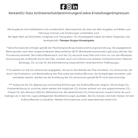
Kontakt
EU Data Act
Datenschutzbestimmungen
Cookie-Einstellungen
Impressum
Alle Angebote sind freibleibend und unverbindlich. Bitte beachten Sie, dass bei allen Angaben und Bilder zum
Fahrzeug Irrtümer und Änderungen vorbehalten sind.
Wir legen Wert auf Ehrlichkeit, Integrität und Transparenz. Für Hinweisgeber haben wir daher folgenden Link
bereitgestellt:
Tiemeyer Gruppe Hinweisgeber
.
* Die Informationen erfolgen gemäß der Pkw-Energieverbrauchskennzeichnungsverordnung. Die angegebenen
Werte wurden nach dem vorgeschriebenen Messverfahren WLTP (Worldwide harmonised Light-duty vehicles Test
Procedures) ermittelt. Der Kraftstoffverbrauch und der CO₂-Ausstoß eines Pkw sind nicht nur von der effizienten
Ausnutzung des Kraftstoffs durch den Pkw, sondern auch vom Fahrstil und anderen nichttechnischen Faktoren
abhängig. CO₂ ist das für die Erderwärmung hauptsächlich verantwortliche Treibhausgas.
** Es werden nur die CO₂-Emissionen angegeben, die durch den Betrieb des Pkw entstehen. CO₂-Emissionen, die
durch die Produktion und Bereitstellung des Pkw sowie des Kraftstoffes bzw. der Energieträger entstehen oder
vermieden werden, werden bei der Ermittlung der CO₂-Emissionen gemäß WLTP nicht berücksichtigt.
*** Aufgrund der CO₂-Bepreisung sind künftig Erhöhungen der Kraftstoffkosten möglich. Die künftige CO₂-
Preisentwicklung ist unsicher, daher werden die möglichen CO₂-Kosten anhand von drei angenommenen CO₂-
Preisen für den Zeitraum 2025 bis 2034 berechnet. Die tatsächlichen CO₂-Preise können sowohl höher als auch
niedriger als in den hier zugrundeliegenden Modellrechnungen ausfallen. Die CO₂-Kosten sind beim Tanken mit den
Kraftstoffkosten zu bezahlen. Weitere Informationen unter www.alternativ-mobil.info.