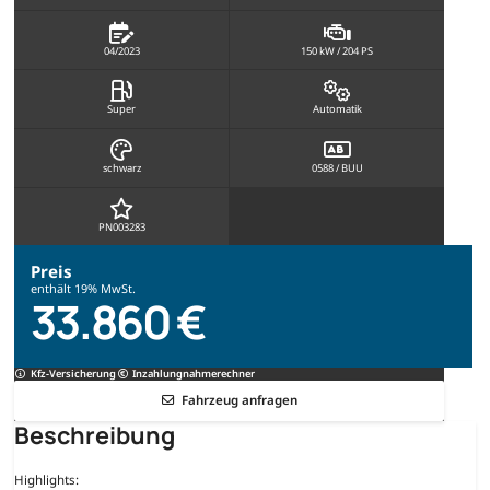
04/2023
150 kW / 204 PS
Super
Automatik
schwarz
0588 / BUU
PN003283
Preis
enthält 19% MwSt.
33.860 €
Kfz-Versicherung
Inzahlungnahmerechner
Fahrzeug anfragen
Beschreibung
Highlights: