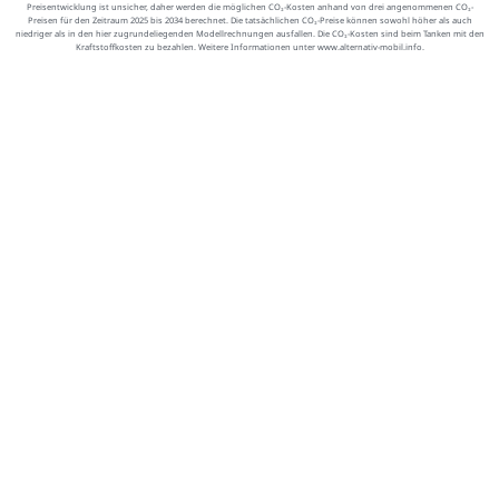
Preisentwicklung ist unsicher, daher werden die möglichen CO₂-Kosten anhand von drei angenommenen CO₂-
Preisen für den Zeitraum 2025 bis 2034 berechnet. Die tatsächlichen CO₂-Preise können sowohl höher als auch
niedriger als in den hier zugrundeliegenden Modellrechnungen ausfallen. Die CO₂-Kosten sind beim Tanken mit den
Kraftstoffkosten zu bezahlen. Weitere Informationen unter www.alternativ-mobil.info.