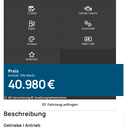
11/2025
150 kW / 204 PS
Super
Automatik
schwarz
0588 / CBK
SN097522
Preis
enthält 19% MwSt.
40.980 €
Kfz-Versicherung
Inzahlungnahmerechner
Fahrzeug anfragen
Beschreibung
Getriebe / Antrieb