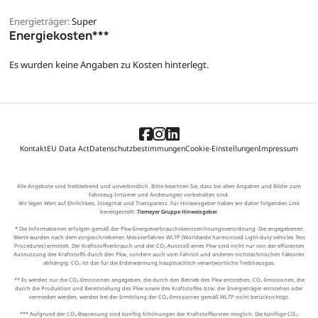
Energieträger:
Super
Energiekosten***
Es wurden keine Angaben zu Kosten hinterlegt.
Kontakt
EU Data Act
Datenschutzbestimmungen
Cookie-Einstellungen
Impressum
Alle Angebote sind freibleibend und unverbindlich. Bitte beachten Sie, dass bei allen Angaben und Bilder zum
Fahrzeug Irrtümer und Änderungen vorbehalten sind.
Wir legen Wert auf Ehrlichkeit, Integrität und Transparenz. Für Hinweisgeber haben wir daher folgenden Link
bereitgestellt:
Tiemeyer Gruppe Hinweisgeber
.
* Die Informationen erfolgen gemäß der Pkw-Energieverbrauchskennzeichnungsverordnung. Die angegebenen
Werte wurden nach dem vorgeschriebenen Messverfahren WLTP (Worldwide harmonised Light-duty vehicles Test
Procedures) ermittelt. Der Kraftstoffverbrauch und der CO₂-Ausstoß eines Pkw sind nicht nur von der effizienten
Ausnutzung des Kraftstoffs durch den Pkw, sondern auch vom Fahrstil und anderen nichttechnischen Faktoren
abhängig. CO₂ ist das für die Erderwärmung hauptsächlich verantwortliche Treibhausgas.
** Es werden nur die CO₂-Emissionen angegeben, die durch den Betrieb des Pkw entstehen. CO₂-Emissionen, die
durch die Produktion und Bereitstellung des Pkw sowie des Kraftstoffes bzw. der Energieträger entstehen oder
vermieden werden, werden bei der Ermittlung der CO₂-Emissionen gemäß WLTP nicht berücksichtigt.
*** Aufgrund der CO₂-Bepreisung sind künftig Erhöhungen der Kraftstoffkosten möglich. Die künftige CO₂-