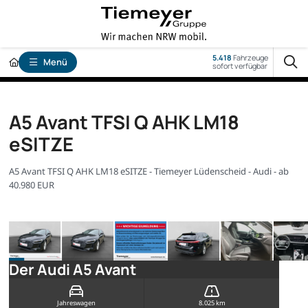
5.418
Fahrzeuge
Menü
sofort verfügbar
A5 Avant TFSI Q AHK LM18
eSITZE
A5 Avant TFSI Q AHK LM18 eSITZE - Tiemeyer Lüdenscheid - Audi - ab
40.980 EUR
Der Audi A5 Avant
Jahreswagen
8.025 km