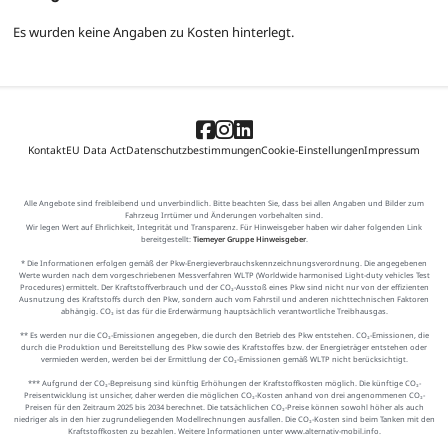
Es wurden keine Angaben zu Kosten hinterlegt.
Kontakt
EU Data Act
Datenschutzbestimmungen
Cookie-Einstellungen
Impressum
Alle Angebote sind freibleibend und unverbindlich. Bitte beachten Sie, dass bei allen Angaben und Bilder zum
Fahrzeug Irrtümer und Änderungen vorbehalten sind.
Wir legen Wert auf Ehrlichkeit, Integrität und Transparenz. Für Hinweisgeber haben wir daher folgenden Link
bereitgestellt:
Tiemeyer Gruppe Hinweisgeber
.
* Die Informationen erfolgen gemäß der Pkw-Energieverbrauchskennzeichnungsverordnung. Die angegebenen
Werte wurden nach dem vorgeschriebenen Messverfahren WLTP (Worldwide harmonised Light-duty vehicles Test
Procedures) ermittelt. Der Kraftstoffverbrauch und der CO₂-Ausstoß eines Pkw sind nicht nur von der effizienten
Ausnutzung des Kraftstoffs durch den Pkw, sondern auch vom Fahrstil und anderen nichttechnischen Faktoren
abhängig. CO₂ ist das für die Erderwärmung hauptsächlich verantwortliche Treibhausgas.
** Es werden nur die CO₂-Emissionen angegeben, die durch den Betrieb des Pkw entstehen. CO₂-Emissionen, die
durch die Produktion und Bereitstellung des Pkw sowie des Kraftstoffes bzw. der Energieträger entstehen oder
vermieden werden, werden bei der Ermittlung der CO₂-Emissionen gemäß WLTP nicht berücksichtigt.
*** Aufgrund der CO₂-Bepreisung sind künftig Erhöhungen der Kraftstoffkosten möglich. Die künftige CO₂-
Preisentwicklung ist unsicher, daher werden die möglichen CO₂-Kosten anhand von drei angenommenen CO₂-
Preisen für den Zeitraum 2025 bis 2034 berechnet. Die tatsächlichen CO₂-Preise können sowohl höher als auch
niedriger als in den hier zugrundeliegenden Modellrechnungen ausfallen. Die CO₂-Kosten sind beim Tanken mit den
Kraftstoffkosten zu bezahlen. Weitere Informationen unter www.alternativ-mobil.info.