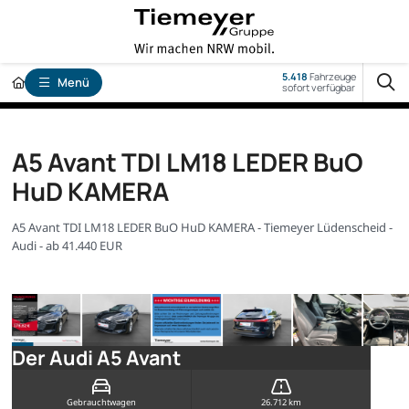
5.418
Fahrzeuge
Menü
sofort verfügbar
A5 Avant TDI LM18 LEDER BuO
HuD KAMERA
A5 Avant TDI LM18 LEDER BuO HuD KAMERA - Tiemeyer Lüdenscheid -
Audi - ab 41.440 EUR
Der Audi A5 Avant
Gebrauchtwagen
26.712 km