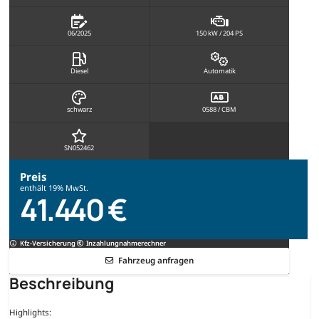
06/2025
150 kW / 204 PS
Diesel
Automatik
schwarz
0588 / CBM
SN052462
Preis
enthält 19% MwSt.
41.440 €
Kfz-Versicherung
Inzahlungnahmerechner
Fahrzeug anfragen
Beschreibung
Highlights: