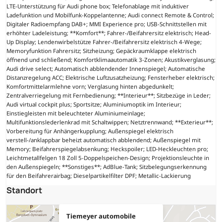
LTE-Unterstützung für Audi phone box; Telefonablage mit induktiver
Ladefunktion und Mobilfunk-Koppelantenne; Audi connect Remote & Control;
Digitaler Radioempfang DAB+; MMI Experience pro; USB-Schnittstellen mit
erhöhter Ladeleistung; **Komfort**; Fahrer-/Beifahrersitz elektrisch; Head-
Up Display; Lendenwirbelstütze Fahrer-/Beifahrersitz elektrisch 4-Wege;
Memoryfunktion Fahrersitz; Sitzheizung; Gepäckraumklappe elektrisch
öffnend und schließend; Komfortklimaautomatik 3-Zonen; Akustikverglasung;
Audi drive select; Automatisch abblendender Innenspiegel; Automatische
Distanzregelung ACC; Elektrische Luftzusatzheizung; Fensterheber elektrisch;
Komfortmittelarmlehne vorn; Verglasung hinten abgedunkelt;
Zentralverriegelung mit Fernbedienung; **Interieur**; Sitzbezüge in Leder;
Audi virtual cockpit plus; Sportsitze; Aluminiumoptik im Interieur;
Einstiegleisten mit beleuchteter Aluminiumeinlage;
Multifunktionslederlenkrad mit Schaltwippen; Netztrennwand; **Exterieur**;
Vorbereitung für Anhängerkupplung; Außenspiegel elektrisch
verstell-/anklappbar beheizt automatisch abblendend; Außenspiegel mit
Memory; Beifahrerspiegelabsenkung; Heckspoiler; LED-Heckleuchten pro;
Leichtmetallfelgen 18 Zoll 5-Doppelspeichen-Design; Projektionsleuchte in
den Außenspiegeln; **Sonstiges**; AdBlue-Tank; Sitzbelegungserkennung
für den Beifahrerairbag; Dieselpartikelfilter DPF; Metallic-Lackierung
Standort
Tiemeyer automobile