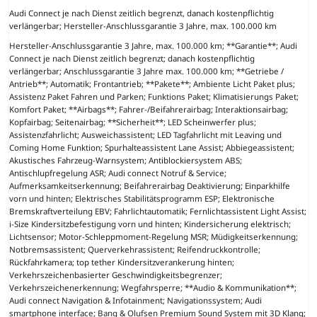
Audi Connect je nach Dienst zeitlich begrenzt, danach kostenpflichtig
verlängerbar; Hersteller-Anschlussgarantie 3 Jahre, max. 100.000 km
Hersteller-Anschlussgarantie 3 Jahre, max. 100.000 km; **Garantie**; Audi
Connect je nach Dienst zeitlich begrenzt; danach kostenpflichtig
verlängerbar; Anschlussgarantie 3 Jahre max. 100.000 km; **Getriebe /
Antrieb**; Automatik; Frontantrieb; **Pakete**; Ambiente Licht Paket plus;
Assistenz Paket Fahren und Parken; Funktions Paket; Klimatisierungs Paket;
Komfort Paket; **Airbags**; Fahrer-/Beifahrerairbag; Interaktionsairbag;
Kopfairbag; Seitenairbag; **Sicherheit**; LED Scheinwerfer plus;
Assistenzfahrlicht; Ausweichassistent; LED Tagfahrlicht mit Leaving und
Coming Home Funktion; Spurhalteassistent Lane Assist; Abbiegeassistent;
Akustisches Fahrzeug-Warnsystem; Antiblockiersystem ABS;
Antischlupfregelung ASR; Audi connect Notruf & Service;
Aufmerksamkeitserkennung; Beifahrerairbag Deaktivierung; Einparkhilfe
vorn und hinten; Elektrisches Stabilitätsprogramm ESP; Elektronische
Bremskraftverteilung EBV; Fahrlichtautomatik; Fernlichtassistent Light Assist;
i-Size Kindersitzbefestigung vorn und hinten; Kindersicherung elektrisch;
Lichtsensor; Motor-Schleppmoment-Regelung MSR; Müdigkeitserkennung;
Notbremsassistent; Querverkehrassistent; Reifendruckkontrolle;
Rückfahrkamera; top tether Kindersitzverankerung hinten;
Verkehrszeichenbasierter Geschwindigkeitsbegrenzer;
Verkehrszeichenerkennung; Wegfahrsperre; **Audio & Kommunikation**;
Audi connect Navigation & Infotainment; Navigationssystem; Audi
smartphone interface; Bang & Olufsen Premium Sound System mit 3D Klang;