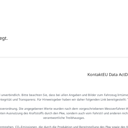
egt.
Kontakt
EU Data Act
D
d unverbindlich. Bitte beachten Sie, dass bei allen Angaben und Bilder zum Fahrzeug Irrtüm
Integrität und Transparenz. Für Hinweisgeber haben wir daher folgenden Link bereitgestellt:
sverordnung. Die angegebenen Werte wurden nach dem vorgeschriebenen Messverfahren WLTP
ienten Ausnutzung des Kraftstoffs durch den Pkw, sondern auch vom Fahrstil und anderen nic
verantwortliche Treibhausgas.
ntstehen. CO₂-Emissionen, die durch die Produktion und Bereitstellung des Pkw sowie des 