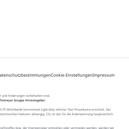
atenschutzbestimmungen
Cookie-Einstellungen
Impressum
er und Änderungen vorbehalten sind.
Tiemeyer Gruppe Hinweisgeber
.
 (Worldwide harmonised Light-duty vehicles Test Procedures) ermittelt. Der
httechnischen Faktoren abhängig. CO₂ ist das für die Erderwärmung hauptsächlich
Kraftstoffes bzw. der Energieträger entstehen oder vermieden werden, werden bei