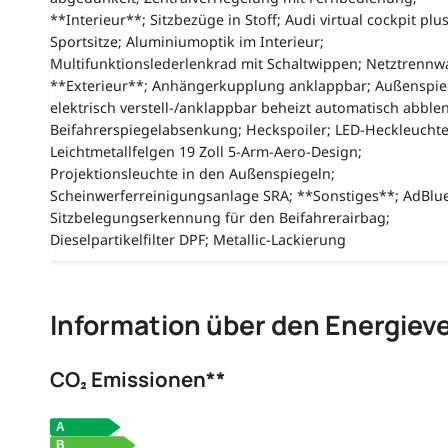
**Interieur**; Sitzbezüge in Stoff; Audi virtual cockpit plus
Sportsitze; Aluminiumoptik im Interieur;
Multifunktionslederlenkrad mit Schaltwippen; Netztrennw
**Exterieur**; Anhängerkupplung anklappbar; Außenspie
elektrisch verstell-/anklappbar beheizt automatisch abble
Beifahrerspiegelabsenkung; Heckspoiler; LED-Heckleuchte
Leichtmetallfelgen 19 Zoll 5-Arm-Aero-Design;
Projektionsleuchte in den Außenspiegeln;
Scheinwerferreinigungsanlage SRA; **Sonstiges**; AdBlue
Sitzbelegungserkennung für den Beifahrerairbag;
Dieselpartikelfilter DPF; Metallic-Lackierung
Information über den Energiev
CO₂ Emissionen**