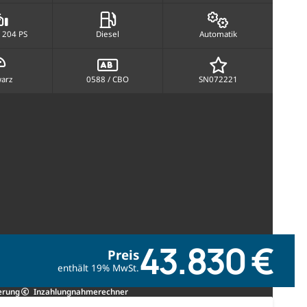
 204 PS
Diesel
Automatik
arz
0588 / CBO
SN072221
43.830 €
Preis
enthält 19% MwSt.
erung
Inzahlungnahmerechner