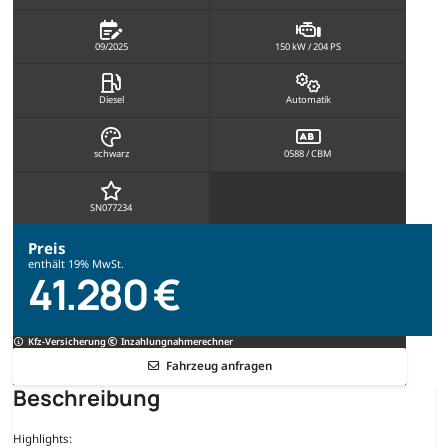
09/2025
150 kW / 204 PS
Diesel
Automatik
schwarz
0588 / CBM
SN077234
Preis
enthält 19% MwSt.
41.280 €
Kfz-Versicherung
Inzahlungnahmerechner
Fahrzeug anfragen
Beschreibung
Highlights: