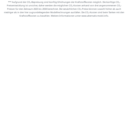
*** Aufgrund der CO₂-Bepreisung sind künftig Erhöhungen der Kraftstoffkosten möglich. Die künftige CO₂-
Preisentwicklung ist unsicher, daher werden die möglichen CO₂-Kosten anhand von drei angenommenen CO₂-
Preisen für den Zeitraum 2025 bis 2034 berechnet. Die tatsächlichen CO₂-Preise können sowohl höher als auch
niedriger als in den hier zugrundeliegenden Modellrechnungen ausfallen. Die CO₂-Kosten sind beim Tanken mit den
Kraftstoffkosten zu bezahlen. Weitere Informationen unter www.alternativ-mobil.info.