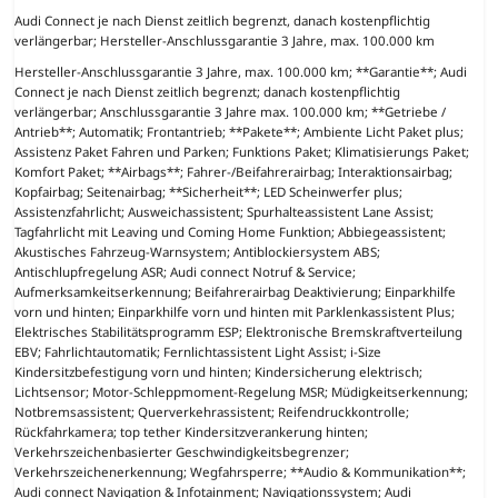
Audi Connect je nach Dienst zeitlich begrenzt, danach kostenpflichtig
verlängerbar; Hersteller-Anschlussgarantie 3 Jahre, max. 100.000 km
Hersteller-Anschlussgarantie 3 Jahre, max. 100.000 km; **Garantie**; Audi
Connect je nach Dienst zeitlich begrenzt; danach kostenpflichtig
verlängerbar; Anschlussgarantie 3 Jahre max. 100.000 km; **Getriebe /
Antrieb**; Automatik; Frontantrieb; **Pakete**; Ambiente Licht Paket plus;
Assistenz Paket Fahren und Parken; Funktions Paket; Klimatisierungs Paket;
Komfort Paket; **Airbags**; Fahrer-/Beifahrerairbag; Interaktionsairbag;
Kopfairbag; Seitenairbag; **Sicherheit**; LED Scheinwerfer plus;
Assistenzfahrlicht; Ausweichassistent; Spurhalteassistent Lane Assist;
Tagfahrlicht mit Leaving und Coming Home Funktion; Abbiegeassistent;
Akustisches Fahrzeug-Warnsystem; Antiblockiersystem ABS;
Antischlupfregelung ASR; Audi connect Notruf & Service;
Aufmerksamkeitserkennung; Beifahrerairbag Deaktivierung; Einparkhilfe
vorn und hinten; Einparkhilfe vorn und hinten mit Parklenkassistent Plus;
Elektrisches Stabilitätsprogramm ESP; Elektronische Bremskraftverteilung
EBV; Fahrlichtautomatik; Fernlichtassistent Light Assist; i-Size
Kindersitzbefestigung vorn und hinten; Kindersicherung elektrisch;
Lichtsensor; Motor-Schleppmoment-Regelung MSR; Müdigkeitserkennung;
Notbremsassistent; Querverkehrassistent; Reifendruckkontrolle;
Rückfahrkamera; top tether Kindersitzverankerung hinten;
Verkehrszeichenbasierter Geschwindigkeitsbegrenzer;
Verkehrszeichenerkennung; Wegfahrsperre; **Audio & Kommunikation**;
Audi connect Navigation & Infotainment; Navigationssystem; Audi