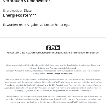
Verbrauch & Reichweite*
Energieträger:
Diesel
Energiekosten***
Es wurden keine Angaben zu Kosten hinterlegt.
Kontakt
EU Data Act
Datenschutzbestimmungen
Cookie-Einstellungen
Impressum
Alle Angebote sind freibleibend und unverbindlich. Bitte beachten Sie, dass bei allen Angaben und Bilder zum
Fahrzeug Irrtümer und Änderungen vorbehalten sind.
Wir legen Wert auf Ehrlichkeit, Integrität und Transparenz. Für Hinweisgeber haben wir daher folgenden Link
bereitgestellt:
Tiemeyer Gruppe Hinweisgeber
.
* Die Informationen erfolgen gemäß der Pkw-Energieverbrauchskennzeichnungsverordnung. Die angegebenen
Werte wurden nach dem vorgeschriebenen Messverfahren WLTP (Worldwide harmonised Light-duty vehicles Test
Procedures) ermittelt. Der Kraftstoffverbrauch und der CO₂-Ausstoß eines Pkw sind nicht nur von der effizienten
Ausnutzung des Kraftstoffs durch den Pkw, sondern auch vom Fahrstil und anderen nichttechnischen Faktoren
abhängig. CO₂ ist das für die Erderwärmung hauptsächlich verantwortliche Treibhausgas.
** Es werden nur die CO₂-Emissionen angegeben, die durch den Betrieb des Pkw entstehen. CO₂-Emissionen, die
durch die Produktion und Bereitstellung des Pkw sowie des Kraftstoffes bzw. der Energieträger entstehen oder
vermieden werden, werden bei der Ermittlung der CO₂-Emissionen gemäß WLTP nicht berücksichtigt.