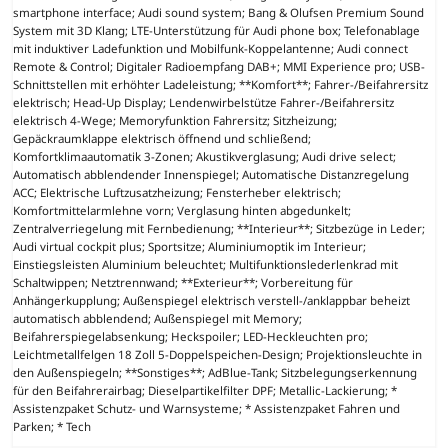
smartphone interface; Audi sound system; Bang & Olufsen Premium Sound
System mit 3D Klang; LTE-Unterstützung für Audi phone box; Telefonablage
mit induktiver Ladefunktion und Mobilfunk-Koppelantenne; Audi connect
Remote & Control; Digitaler Radioempfang DAB+; MMI Experience pro; USB-
Schnittstellen mit erhöhter Ladeleistung; **Komfort**; Fahrer-/Beifahrersitz
elektrisch; Head-Up Display; Lendenwirbelstütze Fahrer-/Beifahrersitz
elektrisch 4-Wege; Memoryfunktion Fahrersitz; Sitzheizung;
Gepäckraumklappe elektrisch öffnend und schließend;
Komfortklimaautomatik 3-Zonen; Akustikverglasung; Audi drive select;
Automatisch abblendender Innenspiegel; Automatische Distanzregelung
ACC; Elektrische Luftzusatzheizung; Fensterheber elektrisch;
Komfortmittelarmlehne vorn; Verglasung hinten abgedunkelt;
Zentralverriegelung mit Fernbedienung; **Interieur**; Sitzbezüge in Leder;
Audi virtual cockpit plus; Sportsitze; Aluminiumoptik im Interieur;
Einstiegsleisten Aluminium beleuchtet; Multifunktionslederlenkrad mit
Schaltwippen; Netztrennwand; **Exterieur**; Vorbereitung für
Anhängerkupplung; Außenspiegel elektrisch verstell-/anklappbar beheizt
automatisch abblendend; Außenspiegel mit Memory;
Beifahrerspiegelabsenkung; Heckspoiler; LED-Heckleuchten pro;
Leichtmetallfelgen 18 Zoll 5-Doppelspeichen-Design; Projektionsleuchte in
den Außenspiegeln; **Sonstiges**; AdBlue-Tank; Sitzbelegungserkennung
für den Beifahrerairbag; Dieselpartikelfilter DPF; Metallic-Lackierung; *
Assistenzpaket Schutz- und Warnsysteme; * Assistenzpaket Fahren und
Parken; * Tech