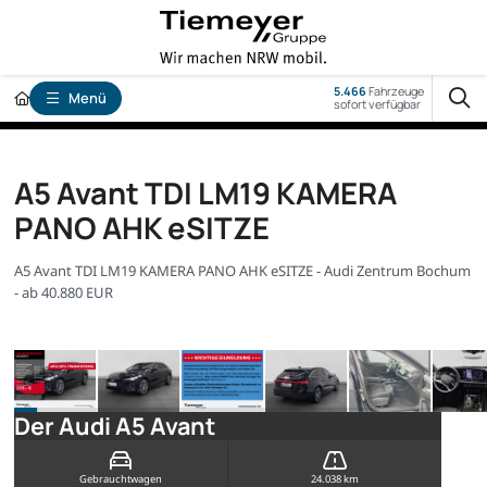
5.466
Fahrzeuge
Menü
sofort verfügbar
A5 Avant TDI LM19 KAMERA
PANO AHK eSITZE
A5 Avant TDI LM19 KAMERA PANO AHK eSITZE - Audi Zentrum Bochum
- ab 40.880 EUR
Der Audi A5 Avant
Gebrauchtwagen
24.038 km