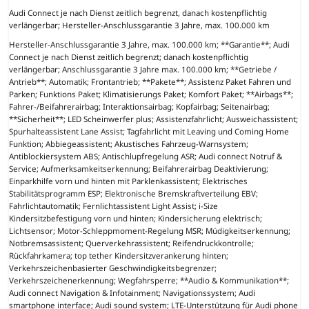
Audi Connect je nach Dienst zeitlich begrenzt, danach kostenpflichtig
verlängerbar; Hersteller-Anschlussgarantie 3 Jahre, max. 100.000 km
Hersteller-Anschlussgarantie 3 Jahre, max. 100.000 km; **Garantie**; Audi
Connect je nach Dienst zeitlich begrenzt; danach kostenpflichtig
verlängerbar; Anschlussgarantie 3 Jahre max. 100.000 km; **Getriebe /
Antrieb**; Automatik; Frontantrieb; **Pakete**; Assistenz Paket Fahren und
Parken; Funktions Paket; Klimatisierungs Paket; Komfort Paket; **Airbags**;
Fahrer-/Beifahrerairbag; Interaktionsairbag; Kopfairbag; Seitenairbag;
**Sicherheit**; LED Scheinwerfer plus; Assistenzfahrlicht; Ausweichassistent;
Spurhalteassistent Lane Assist; Tagfahrlicht mit Leaving und Coming Home
Funktion; Abbiegeassistent; Akustisches Fahrzeug-Warnsystem;
Antiblockiersystem ABS; Antischlupfregelung ASR; Audi connect Notruf &
Service; Aufmerksamkeitserkennung; Beifahrerairbag Deaktivierung;
Einparkhilfe vorn und hinten mit Parklenkassistent; Elektrisches
Stabilitätsprogramm ESP; Elektronische Bremskraftverteilung EBV;
Fahrlichtautomatik; Fernlichtassistent Light Assist; i-Size
Kindersitzbefestigung vorn und hinten; Kindersicherung elektrisch;
Lichtsensor; Motor-Schleppmoment-Regelung MSR; Müdigkeitserkennung;
Notbremsassistent; Querverkehrassistent; Reifendruckkontrolle;
Rückfahrkamera; top tether Kindersitzverankerung hinten;
Verkehrszeichenbasierter Geschwindigkeitsbegrenzer;
Verkehrszeichenerkennung; Wegfahrsperre; **Audio & Kommunikation**;
Audi connect Navigation & Infotainment; Navigationssystem; Audi
smartphone interface; Audi sound system; LTE-Unterstützung für Audi phone