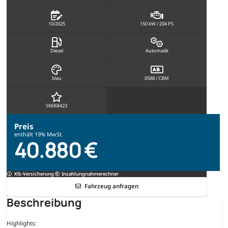
10/2025
150 kW / 204 PS
Diesel
Automatik
blau
0588 / CBM
SN068423
Preis
enthält 19% MwSt.
40.880 €
Kfz-Versicherung
Inzahlungnahmerechner
Fahrzeug anfragen
Beschreibung
Highlights: