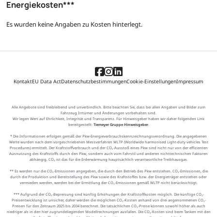
Energiekosten***
Es wurden keine Angaben zu Kosten hinterlegt.
Kontakt
EU Data Act
Datenschutzbestimmungen
Cookie-Einstellungen
Impressum
Alle Angebote sind freibleibend und unverbindlich. Bitte beachten Sie, dass bei allen Angaben und Bilder zum
Fahrzeug Irrtümer und Änderungen vorbehalten sind.
Wir legen Wert auf Ehrlichkeit, Integrität und Transparenz. Für Hinweisgeber haben wir daher folgenden Link
bereitgestellt:
Tiemeyer Gruppe Hinweisgeber
.
* Die Informationen erfolgen gemäß der Pkw-Energieverbrauchskennzeichnungsverordnung. Die angegebenen
Werte wurden nach dem vorgeschriebenen Messverfahren WLTP (Worldwide harmonised Light-duty vehicles Test
Procedures) ermittelt. Der Kraftstoffverbrauch und der CO₂-Ausstoß eines Pkw sind nicht nur von der effizienten
Ausnutzung des Kraftstoffs durch den Pkw, sondern auch vom Fahrstil und anderen nichttechnischen Faktoren
abhängig. CO₂ ist das für die Erderwärmung hauptsächlich verantwortliche Treibhausgas.
** Es werden nur die CO₂-Emissionen angegeben, die durch den Betrieb des Pkw entstehen. CO₂-Emissionen, die
durch die Produktion und Bereitstellung des Pkw sowie des Kraftstoffes bzw. der Energieträger entstehen oder
vermieden werden, werden bei der Ermittlung der CO₂-Emissionen gemäß WLTP nicht berücksichtigt.
*** Aufgrund der CO₂-Bepreisung sind künftig Erhöhungen der Kraftstoffkosten möglich. Die künftige CO₂-
Preisentwicklung ist unsicher, daher werden die möglichen CO₂-Kosten anhand von drei angenommenen CO₂-
Preisen für den Zeitraum 2025 bis 2034 berechnet. Die tatsächlichen CO₂-Preise können sowohl höher als auch
niedriger als in den hier zugrundeliegenden Modellrechnungen ausfallen. Die CO₂-Kosten sind beim Tanken mit den