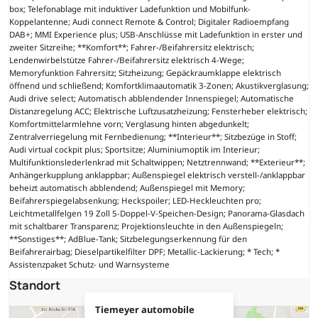
box; Telefonablage mit induktiver Ladefunktion und Mobilfunk-
Koppelantenne; Audi connect Remote & Control; Digitaler Radioempfang
DAB+; MMI Experience plus; USB-Anschlüsse mit Ladefunktion in erster und
zweiter Sitzreihe; **Komfort**; Fahrer-/Beifahrersitz elektrisch;
Lendenwirbelstütze Fahrer-/Beifahrersitz elektrisch 4-Wege;
Memoryfunktion Fahrersitz; Sitzheizung; Gepäckraumklappe elektrisch
öffnend und schließend; Komfortklimaautomatik 3-Zonen; Akustikverglasung;
Audi drive select; Automatisch abblendender Innenspiegel; Automatische
Distanzregelung ACC; Elektrische Luftzusatzheizung; Fensterheber elektrisch;
Komfortmittelarmlehne vorn; Verglasung hinten abgedunkelt;
Zentralverriegelung mit Fernbedienung; **Interieur**; Sitzbezüge in Stoff;
Audi virtual cockpit plus; Sportsitze; Aluminiumoptik im Interieur;
Multifunktionslederlenkrad mit Schaltwippen; Netztrennwand; **Exterieur**;
Anhängerkupplung anklappbar; Außenspiegel elektrisch verstell-/anklappbar
beheizt automatisch abblendend; Außenspiegel mit Memory;
Beifahrerspiegelabsenkung; Heckspoiler; LED-Heckleuchten pro;
Leichtmetallfelgen 19 Zoll 5-Doppel-V-Speichen-Design; Panorama-Glasdach
mit schaltbarer Transparenz; Projektionsleuchte in den Außenspiegeln;
**Sonstiges**; AdBlue-Tank; Sitzbelegungserkennung für den
Beifahrerairbag; Dieselpartikelfilter DPF; Metallic-Lackierung; * Tech; *
Assistenzpaket Schutz- und Warnsysteme
Standort
Tiemeyer automobile