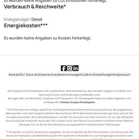
Es wurden keine Angaben zu CO₂ Emissionen hinterlegt.
Verbrauch & Reichweite*
Energieträger:
Diesel
Energiekosten***
Es wurden keine Angaben zu Kosten hinterlegt.
Kontakt
EU Data Act
Datenschutzbestimmungen
Cookie-Einstellungen
Impressum
Alle Angebote sind freibleibend und unverbindlich. Bitte beachten Sie, dass bei allen Angaben und Bilder zum
Fahrzeug Irrtümer und Änderungen vorbehalten sind.
Wir legen Wert auf Ehrlichkeit, Integrität und Transparenz. Für Hinweisgeber haben wir daher folgenden Link
bereitgestellt:
Tiemeyer Gruppe Hinweisgeber
.
* Die Informationen erfolgen gemäß der Pkw-Energieverbrauchskennzeichnungsverordnung. Die angegebenen
Werte wurden nach dem vorgeschriebenen Messverfahren WLTP (Worldwide harmonised Light-duty vehicles Test
Procedures) ermittelt. Der Kraftstoffverbrauch und der CO₂-Ausstoß eines Pkw sind nicht nur von der effizienten
Ausnutzung des Kraftstoffs durch den Pkw, sondern auch vom Fahrstil und anderen nichttechnischen Faktoren
abhängig. CO₂ ist das für die Erderwärmung hauptsächlich verantwortliche Treibhausgas.
** Es werden nur die CO₂-Emissionen angegeben, die durch den Betrieb des Pkw entstehen. CO₂-Emissionen, die
durch die Produktion und Bereitstellung des Pkw sowie des Kraftstoffes bzw. der Energieträger entstehen oder