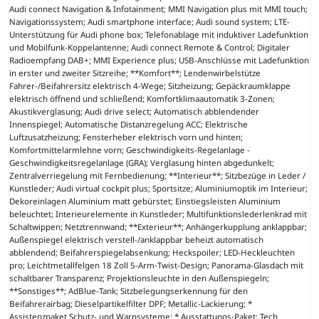
Audi connect Navigation & Infotainment; MMI Navigation plus mit MMI touch;
Navigationssystem; Audi smartphone interface; Audi sound system; LTE-
Unterstützung für Audi phone box; Telefonablage mit induktiver Ladefunktion
und Mobilfunk-Koppelantenne; Audi connect Remote & Control; Digitaler
Radioempfang DAB+; MMI Experience plus; USB-Anschlüsse mit Ladefunktion
in erster und zweiter Sitzreihe; **Komfort**; Lendenwirbelstütze
Fahrer-/Beifahrersitz elektrisch 4-Wege; Sitzheizung; Gepäckraumklappe
elektrisch öffnend und schließend; Komfortklimaautomatik 3-Zonen;
Akustikverglasung; Audi drive select; Automatisch abblendender
Innenspiegel; Automatische Distanzregelung ACC; Elektrische
Luftzusatzheizung; Fensterheber elektrisch vorn und hinten;
Komfortmittelarmlehne vorn; Geschwindigkeits-Regelanlage -
Geschwindigkeitsregelanlage (GRA); Verglasung hinten abgedunkelt;
Zentralverriegelung mit Fernbedienung; **Interieur**; Sitzbezüge in Leder /
Kunstleder; Audi virtual cockpit plus; Sportsitze; Aluminiumoptik im Interieur;
Dekoreinlagen Aluminium matt gebürstet; Einstiegsleisten Aluminium
beleuchtet; Interieurelemente in Kunstleder; Multifunktionslederlenkrad mit
Schaltwippen; Netztrennwand; **Exterieur**; Anhängerkupplung anklappbar;
Außenspiegel elektrisch verstell-/anklappbar beheizt automatisch
abblendend; Beifahrerspiegelabsenkung; Heckspoiler; LED-Heckleuchten
pro; Leichtmetallfelgen 18 Zoll 5-Arm-Twist-Design; Panorama-Glasdach mit
schaltbarer Transparenz; Projektionsleuchte in den Außenspiegeln;
**Sonstiges**; AdBlue-Tank; Sitzbelegungserkennung für den
Beifahrerairbag; Dieselpartikelfilter DPF; Metallic-Lackierung; *
Assistenzpaket Schutz- und Warnsysteme; * Ausstattungs-Paket: Tech