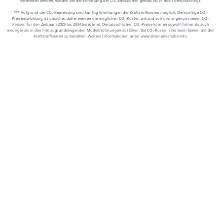
vermieden werden, werden bei der Ermittlung der CO₂-Emissionen gemäß WLTP nicht berücksichtigt.
*** Aufgrund der CO₂-Bepreisung sind künftig Erhöhungen der Kraftstoffkosten möglich. Die künftige CO₂-
Preisentwicklung ist unsicher, daher werden die möglichen CO₂-Kosten anhand von drei angenommenen CO₂-
Preisen für den Zeitraum 2025 bis 2034 berechnet. Die tatsächlichen CO₂-Preise können sowohl höher als auch
niedriger als in den hier zugrundeliegenden Modellrechnungen ausfallen. Die CO₂-Kosten sind beim Tanken mit den
Kraftstoffkosten zu bezahlen. Weitere Informationen unter www.alternativ-mobil.info.