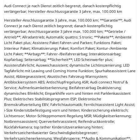
Audi Connect je nach Dienst zeitlich begrenzt, danach kostenpflichtig
verlängerbar; Hersteller-Anschlussgarantie 3 Jahre, max. 100.000 km
Hersteller-Anschlussgarantie 3 Jahre, max. 100.000 km; **Garantie**; Audi
Connect je nach Dienst zeitlich begrenzt; danach kostenpflichtig
verlängerbar; Anschlussgarantie 3 Jahre max. 100.000 km; **Getriebe /
Antrieb**; Allradantrieb; Automatik; quattro; S tronic; **Pakete**; Ambiente
Licht Paket plus; Assistenz Paket Fahren und Parken; Funktions Paket;
Interieur Paket; Klimatisierungs Paket; Komfort Paket; Kontur-/Ambiente
Licht Paket; **Airbags**; Fahrer-/Beifahrerairbag; Interaktionsairbag;
Kopfairbag; Seitenairbag; **Sicherheit**; LED Scheinwerfer plus;
Assistenzfahrlicht; Ausweichassistent; dynamische Lichtinszenierung; LED
Tagfahrlicht mit Leaving und Coming Home Funktion; Spurhalteassistent Lane
Assist; Abbiegeassistent; Akustisches Fahrzeug-Warnsystem;
Antiblockiersystem ABS; Antischlupfregelung ASR; Audi connect Notruf &
Service; Aufmerksamkeitserkennung; Beifahrerairbag Deaktivierung;
dynamisches Blinklicht; Einparkhilfe vorn und hinten mit Parklenkassistent
Plus; Elektrisches Stabilitätsprogramm ESP; Elektronische
Bremskraftverteilung EBV; Fahrlichtautomatik; Fernlichtassistent Light Assist;
i-Size Kindersitzbefestigung vorn und hinten; Kindersicherung elektrisch;
Lichtsensor; Motor-Schleppmoment-Regelung MSR; Müdigkeitserkennung;
Notbremsassistent; Querverkehrassistent; Reifendruckkontrolle;
Rückfahrkamera; top tether Kindersitzverankerung hinten;
Verkehrszeichenbasierter Geschwindigkeitsbegrenzer;
Verkehrszeichenerkennung; Wegfahrsperre; **Audio & Kommunikation**;