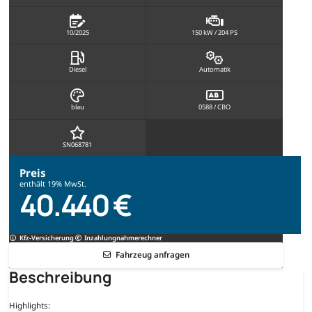
10/2025
150 kW / 204 PS
Diesel
Automatik
blau
0588 / CBO
SN068781
Preis
enthält 19% MwSt.
40.440 €
Kfz-Versicherung
Inzahlungnahmerechner
Fahrzeug anfragen
Beschreibung
Highlights: