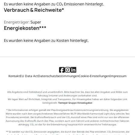
Es wurden keine Angaben zu CO₂ Emissionen hinterlegt.
Verbrauch & Reichweite*
Energieträger:
Super
Energiekosten***
Es wurden keine Angaben zu Kosten hinterlegt.
Kontakt
EU Data Act
Datenschutzbestimmungen
Cookie-Einstellungen
Impressum
Alle Angebote sind freibleibend und unverbindlich. Bitte beachten Sie, dass bei allen Angaben und Bilder zum
Fahrzeug Irrtümer und Änderungen vorbehalten sind.
Wir legen Wert auf Ehrlichkeit, Integrität und Transparenz. Für Hinweisgeber haben wir daher folgenden Link
bereitgestellt:
Tiemeyer Gruppe Hinweisgeber
.
* Die Informationen erfolgen gemäß der Pkw-Energieverbrauchskennzeichnungsverordnung. Die angegebenen
Werte wurden nach dem vorgeschriebenen Messverfahren WLTP (Worldwide harmonised Light-duty vehicles Test
Procedures) ermittelt. Der Kraftstoffverbrauch und der CO₂-Ausstoß eines Pkw sind nicht nur von der effizienten
Ausnutzung des Kraftstoffs durch den Pkw, sondern auch vom Fahrstil und anderen nichttechnischen Faktoren
abhängig. CO₂ ist das für die Erderwärmung hauptsächlich verantwortliche Treibhausgas.
** Es werden nur die CO₂-Emissionen angegeben, die durch den Betrieb des Pkw entstehen. CO₂-Emissionen, die