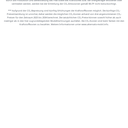
durch die Produktion und Bereitstellung des Pkw sowie des Kraftstoffes bzw. der Energieträger entstehen oder
vermieden werden, werden bei der Ermittlung der CO₂-Emissionen gemäß WLTP nicht berücksichtigt.
*** Aufgrund der CO₂-Bepreisung sind künftig Erhöhungen der Kraftstoffkosten möglich. Die künftige CO₂-
Preisentwicklung ist unsicher, daher werden die möglichen CO₂-Kosten anhand von drei angenommenen CO₂-
Preisen für den Zeitraum 2025 bis 2034 berechnet. Die tatsächlichen CO₂-Preise können sowohl höher als auch
niedriger als in den hier zugrundeliegenden Modellrechnungen ausfallen. Die CO₂-Kosten sind beim Tanken mit den
Kraftstoffkosten zu bezahlen. Weitere Informationen unter www.alternativ-mobil.info.