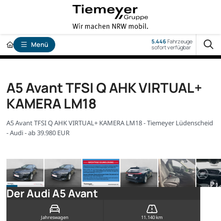
5.446
Fahrzeuge
Menü
sofort verfügbar
A5 Avant TFSI Q AHK VIRTUAL+
KAMERA LM18
A5 Avant TFSI Q AHK VIRTUAL+ KAMERA LM18 - Tiemeyer Lüdenscheid
- Audi - ab 39.980 EUR
Der Audi A5 Avant
Jahreswagen
11.140 km