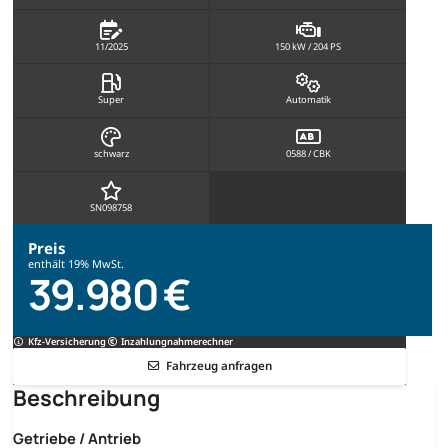
11/2025
150 kW / 204 PS
Super
Automatik
schwarz
0588 / CBK
SN098758
Preis
enthält 19% MwSt.
39.980 €
Kfz-Versicherung
Inzahlungnahmerechner
Fahrzeug anfragen
Beschreibung
Getriebe / Antrieb