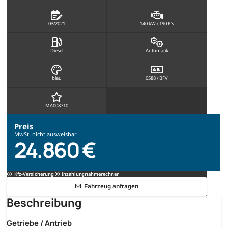
03/2021
140 kW / 190 PS
Diesel
Automatik
blau
0588 / BFV
MA008710
Preis
MwSt. nicht ausweisbar
24.860 €
Kfz-Versicherung
Inzahlungnahmerechner
Fahrzeug anfragen
Beschreibung
Getriebe / Antrieb