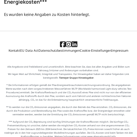
Energiekosten***
Es wurden keine Angaben zu Kosten hinterlegt.
Kontakt
EU Data Act
Datenschutzbestimmungen
Cookie-Einstellungen
Impressum
Alle Angebote sind freibleibend und unverbindlich. Bitte beachten Sie, dass bei allen Angaben und Bilder zum
Fahrzeug Irrtümer und Änderungen vorbehalten sind.
Wir legen Wert auf Ehrlichkeit, Integrität und Transparenz. Für Hinweisgeber haben wir daher folgenden Link
bereitgestellt:
Tiemeyer Gruppe Hinweisgeber
.
* Die Informationen erfolgen gemäß der Pkw-Energieverbrauchskennzeichnungsverordnung. Die angegebenen
Werte wurden nach dem vorgeschriebenen Messverfahren WLTP (Worldwide harmonised Light-duty vehicles Test
Procedures) ermittelt. Der Kraftstoffverbrauch und der CO₂-Ausstoß eines Pkw sind nicht nur von der effizienten
Ausnutzung des Kraftstoffs durch den Pkw, sondern auch vom Fahrstil und anderen nichttechnischen Faktoren
abhängig. CO₂ ist das für die Erderwärmung hauptsächlich verantwortliche Treibhausgas.
** Es werden nur die CO₂-Emissionen angegeben, die durch den Betrieb des Pkw entstehen. CO₂-Emissionen, die
durch die Produktion und Bereitstellung des Pkw sowie des Kraftstoffes bzw. der Energieträger entstehen oder
vermieden werden, werden bei der Ermittlung der CO₂-Emissionen gemäß WLTP nicht berücksichtigt.
*** Aufgrund der CO₂-Bepreisung sind künftig Erhöhungen der Kraftstoffkosten möglich. Die künftige CO₂-
Preisentwicklung ist unsicher, daher werden die möglichen CO₂-Kosten anhand von drei angenommenen CO₂-
Preisen für den Zeitraum 2025 bis 2034 berechnet. Die tatsächlichen CO₂-Preise können sowohl höher als auch
niedriger als in den hier zugrundeliegenden Modellrechnungen ausfallen. Die CO₂-Kosten sind beim Tanken mit den
Kraftstoffkosten zu bezahlen. Weitere Informationen unter www.alternativ-mobil.info.