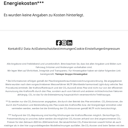
Energiekosten***
Es wurden keine Angaben zu Kosten hinterlegt.
Kontakt
EU Data Act
Datenschutzbestimmungen
Cookie-Einstellungen
Impressum
Alle Angebote sind freibleibend und unverbindlich. Bitte beachten Sie, dass bei allen Angaben und Bilder zum
Fahrzeug Irrtümer und Änderungen vorbehalten sind.
Wir legen Wert auf Ehrlichkeit, Integrität und Transparenz. Für Hinweisgeber haben wir daher folgenden Link
bereitgestellt:
Tiemeyer Gruppe Hinweisgeber
.
* Die Informationen erfolgen gemäß der Pkw-Energieverbrauchskennzeichnungsverordnung. Die angegebenen
Werte wurden nach dem vorgeschriebenen Messverfahren WLTP (Worldwide harmonised Light-duty vehicles Test
Procedures) ermittelt. Der Kraftstoffverbrauch und der CO₂-Ausstoß eines Pkw sind nicht nur von der effizienten
Ausnutzung des Kraftstoffs durch den Pkw, sondern auch vom Fahrstil und anderen nichttechnischen Faktoren
abhängig. CO₂ ist das für die Erderwärmung hauptsächlich verantwortliche Treibhausgas.
** Es werden nur die CO₂-Emissionen angegeben, die durch den Betrieb des Pkw entstehen. CO₂-Emissionen, die
durch die Produktion und Bereitstellung des Pkw sowie des Kraftstoffes bzw. der Energieträger entstehen oder
vermieden werden, werden bei der Ermittlung der CO₂-Emissionen gemäß WLTP nicht berücksichtigt.
*** Aufgrund der CO₂-Bepreisung sind künftig Erhöhungen der Kraftstoffkosten möglich. Die künftige CO₂-
Preisentwicklung ist unsicher, daher werden die möglichen CO₂-Kosten anhand von drei angenommenen CO₂-
Preisen für den Zeitraum 2025 bis 2034 berechnet. Die tatsächlichen CO₂-Preise können sowohl höher als auch
niedriger als in den hier zugrundeliegenden Modellrechnungen ausfallen. Die CO₂-Kosten sind beim Tanken mit den