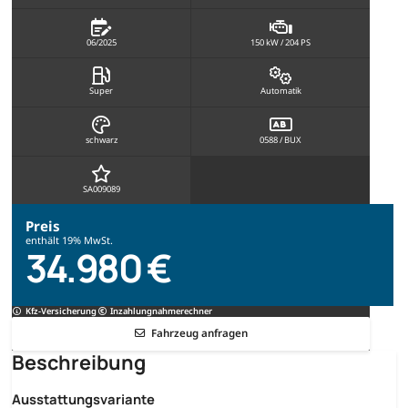
06/2025
150 kW / 204 PS
Super
Automatik
schwarz
0588 / BUX
SA009089
Preis
enthält 19% MwSt.
34.980 €
Kfz-Versicherung
Inzahlungnahmerechner
Fahrzeug anfragen
Beschreibung
Ausstattungsvariante