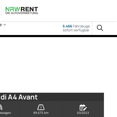
e
5.466
Fahrzeuge
sofort verfügbar
di A4 Avant
htwagen
89.675 km
03/2023