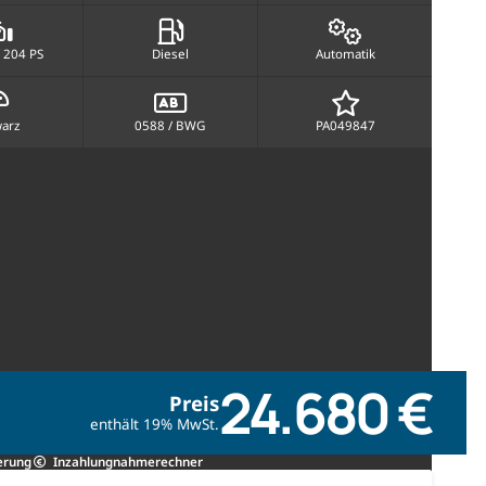
 204 PS
Diesel
Automatik
arz
0588 / BWG
PA049847
24.680 €
Preis
enthält 19% MwSt.
erung
Inzahlungnahmerechner