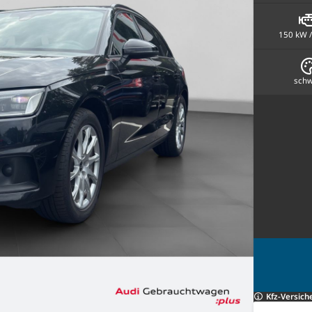
150 kW /
schw
Kfz-Versich