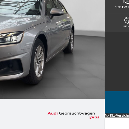
120 kW /
sil
Kfz-Versich