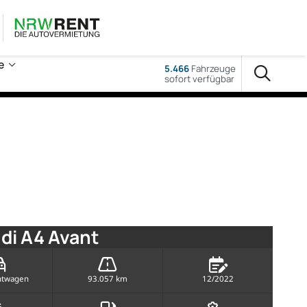
e
5.466
Fahrzeuge
sofort verfügbar
di A4 Avant
htwagen
93.057 km
12/2022