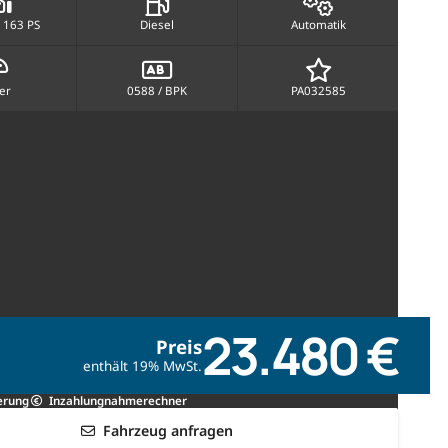
 163 PS
Diesel
Automatik
ber
0588 / BPK
PA032585
23.480 €
Preis
enthält 19% MwSt.
erung
Inzahlungnahmerechner
Fahrzeug anfragen