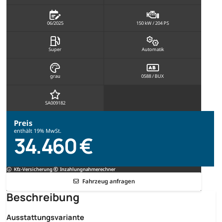
06/2025
150 kW / 204 PS
Super
Automatik
grau
0588 / BUX
SA009182
Preis
enthält 19% MwSt.
34.460 €
Kfz-Versicherung
Inzahlungnahmerechner
Fahrzeug anfragen
Beschreibung
Ausstattungsvariante