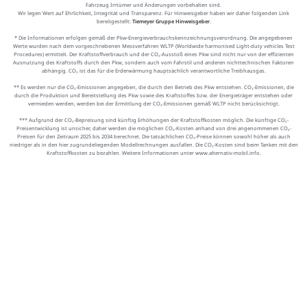
Fahrzeug Irrtümer und Änderungen vorbehalten sind.
Wir legen Wert auf Ehrlichkeit, Integrität und Transparenz. Für Hinweisgeber haben wir daher folgenden Link
bereitgestellt:
Tiemeyer Gruppe Hinweisgeber
.
* Die Informationen erfolgen gemäß der Pkw-Energieverbrauchskennzeichnungsverordnung. Die angegebenen
Werte wurden nach dem vorgeschriebenen Messverfahren WLTP (Worldwide harmonised Light-duty vehicles Test
Procedures) ermittelt. Der Kraftstoffverbrauch und der CO₂-Ausstoß eines Pkw sind nicht nur von der effizienten
Ausnutzung des Kraftstoffs durch den Pkw, sondern auch vom Fahrstil und anderen nichttechnischen Faktoren
abhängig. CO₂ ist das für die Erderwärmung hauptsächlich verantwortliche Treibhausgas.
** Es werden nur die CO₂-Emissionen angegeben, die durch den Betrieb des Pkw entstehen. CO₂-Emissionen, die
durch die Produktion und Bereitstellung des Pkw sowie des Kraftstoffes bzw. der Energieträger entstehen oder
vermieden werden, werden bei der Ermittlung der CO₂-Emissionen gemäß WLTP nicht berücksichtigt.
*** Aufgrund der CO₂-Bepreisung sind künftig Erhöhungen der Kraftstoffkosten möglich. Die künftige CO₂-
Preisentwicklung ist unsicher, daher werden die möglichen CO₂-Kosten anhand von drei angenommenen CO₂-
Preisen für den Zeitraum 2025 bis 2034 berechnet. Die tatsächlichen CO₂-Preise können sowohl höher als auch
niedriger als in den hier zugrundeliegenden Modellrechnungen ausfallen. Die CO₂-Kosten sind beim Tanken mit den
Kraftstoffkosten zu bezahlen. Weitere Informationen unter www.alternativ-mobil.info.