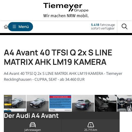
5.418
Fahrzeuge
Menü
sofort verfügbar
A4 Avant 40 TFSI Q 2x S LINE
MATRIX AHK LM19 KAMERA
A4 Avant 40 TFSI Q 2x S LINE MATRIX AHK LM19 KAMERA - Tiemeyer
Recklinghausen - CUPRA, SEAT - ab 34.460 EUR
Der Audi A4 Avant
Jahreswagen
25.715 km