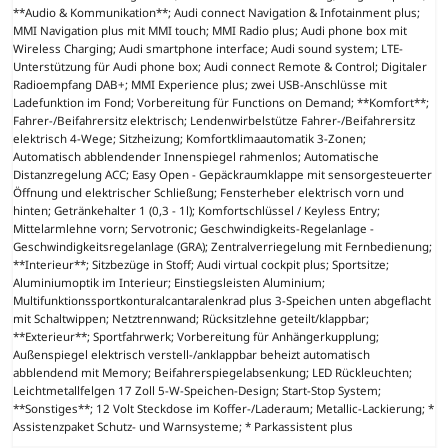
**Audio & Kommunikation**; Audi connect Navigation & Infotainment plus;
MMI Navigation plus mit MMI touch; MMI Radio plus; Audi phone box mit
Wireless Charging; Audi smartphone interface; Audi sound system; LTE-
Unterstützung für Audi phone box; Audi connect Remote & Control; Digitaler
Radioempfang DAB+; MMI Experience plus; zwei USB-Anschlüsse mit
Ladefunktion im Fond; Vorbereitung für Functions on Demand; **Komfort**;
Fahrer-/Beifahrersitz elektrisch; Lendenwirbelstütze Fahrer-/Beifahrersitz
elektrisch 4-Wege; Sitzheizung; Komfortklimaautomatik 3-Zonen;
Automatisch abblendender Innenspiegel rahmenlos; Automatische
Distanzregelung ACC; Easy Open - Gepäckraumklappe mit sensorgesteuerter
Öffnung und elektrischer Schließung; Fensterheber elektrisch vorn und
hinten; Getränkehalter 1 (0,3 - 1l); Komfortschlüssel / Keyless Entry;
Mittelarmlehne vorn; Servotronic; Geschwindigkeits-Regelanlage -
Geschwindigkeitsregelanlage (GRA); Zentralverriegelung mit Fernbedienung;
**Interieur**; Sitzbezüge in Stoff; Audi virtual cockpit plus; Sportsitze;
Aluminiumoptik im Interieur; Einstiegsleisten Aluminium;
Multifunktionssportkonturalcantaralenkrad plus 3-Speichen unten abgeflacht
mit Schaltwippen; Netztrennwand; Rücksitzlehne geteilt/klappbar;
**Exterieur**; Sportfahrwerk; Vorbereitung für Anhängerkupplung;
Außenspiegel elektrisch verstell-/anklappbar beheizt automatisch
abblendend mit Memory; Beifahrerspiegelabsenkung; LED Rückleuchten;
Leichtmetallfelgen 17 Zoll 5-W-Speichen-Design; Start-Stop System;
**Sonstiges**; 12 Volt Steckdose im Koffer-/Laderaum; Metallic-Lackierung; *
Assistenzpaket Schutz- und Warnsysteme; * Parkassistent plus