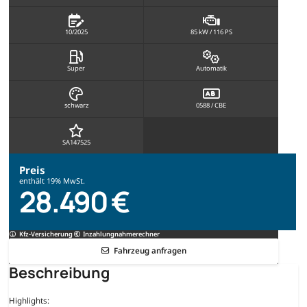
10/2025
85 kW / 116 PS
Super
Automatik
schwarz
0588 / CBE
SA147525
Preis
enthält 19% MwSt.
28.490 €
Kfz-Versicherung
Inzahlungnahmerechner
Fahrzeug anfragen
Beschreibung
Highlights: