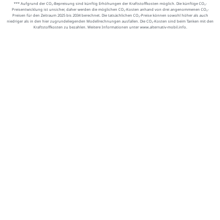
*** Aufgrund der CO₂-Bepreisung sind künftig Erhöhungen der Kraftstoffkosten möglich. Die künftige CO₂-
Preisentwicklung ist unsicher, daher werden die möglichen CO₂-Kosten anhand von drei angenommenen CO₂-
Preisen für den Zeitraum 2025 bis 2034 berechnet. Die tatsächlichen CO₂-Preise können sowohl höher als auch
niedriger als in den hier zugrundeliegenden Modellrechnungen ausfallen. Die CO₂-Kosten sind beim Tanken mit den
Kraftstoffkosten zu bezahlen. Weitere Informationen unter www.alternativ-mobil.info.