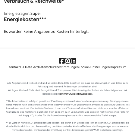
Verbrauch & Reichweite*
Energieträger:
Super
Energiekosten***
Es wurden keine Angaben zu Kosten hinterlegt.
Kontakt
EU Data Act
Datenschutzbestimmungen
Cookie-Einstellungen
Impressum
Alle Angebote sind freibleibend und unverbindlich. Bitte beachten Sie, dass bei allen Angaben und Bilder zum
Fahrzeug Irrtümer und Änderungen vorbehalten sind.
Wir legen Wert auf Ehrlichkeit, Integrität und Transparenz. Für Hinweisgeber haben wir daher folgenden Link
bereitgestellt:
Tiemeyer Gruppe Hinweisgeber
.
* Die Informationen erfolgen gemäß der Pkw-Energieverbrauchskennzeichnungsverordnung. Die angegebenen
Werte wurden nach dem vorgeschriebenen Messverfahren WLTP (Worldwide harmonised Light-duty vehicles Test
Procedures) ermittelt. Der Kraftstoffverbrauch und der CO₂-Ausstoß eines Pkw sind nicht nur von der effizienten
Ausnutzung des Kraftstoffs durch den Pkw, sondern auch vom Fahrstil und anderen nichttechnischen Faktoren
abhängig. CO₂ ist das für die Erderwärmung hauptsächlich verantwortliche Treibhausgas.
** Es werden nur die CO₂-Emissionen angegeben, die durch den Betrieb des Pkw entstehen. CO₂-Emissionen, die
durch die Produktion und Bereitstellung des Pkw sowie des Kraftstoffes bzw. der Energieträger entstehen oder
vermieden werden, werden bei der Ermittlung der CO₂-Emissionen gemäß WLTP nicht berücksichtigt.