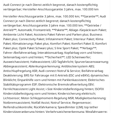
Audi Connect je nach Dienst zeitlich begrenzt, danach kostenpflichtig
verlängerbar; Hersteller-Anschlussgarantie 3 Jahre, max. 100.000 km
Hersteller-Anschlussgarantie 3 Jahre, max. 100.000 km; **Garantie**; Audi
Connect je nach Dienst zeitlich begrenzt; danach kostenpflichtig
verlängerbar; Anschlussgarantie 3 Jahre max. 100.000 km; **Getriebe /
Antrieb**; Automatik; Frontantrieb; **Pakete**; Ablage-/Gepäckraum Paket;
Ambiente Licht Paket; Assistenz Paket Fahren und Parken plus; Business
Paket plus; Connectivity Paket; Infotainment Paket; Interieur Paket; Klima
Paket; Klimatisierungs Paket plus; Komfort Paket; Komfort Paket II; Komfort
Paket plus; Optik Paket Schwarz plus; S line Sport Paket; **Airbags**;
Fahrer-/Beifahrerairbag; Interaktionsairbag; Kopfairbag vorn und hinten;
Seitenairbag vorn und hinten; **Sicherheit**; LED Scheinwerfer;
Ausweichassistent; Halteassistent; LED Tagfahrlicht; Spurverlassenswarnung;
Abbiegeassistent; Ablenkungserkennung; Antiblockiersystem ABS;
Antischlupfregelung ASR; Audi connect Notruf & Service; Beifahrerairbag
Deaktivierung; BRS für Fahrzeuge mit E-Antrieb (ESC und eBKV); dynamisches
Blinklicht; Einparkhilfe vorn und hinten mit Parklenkassistent; Elektrisches
Stabilitätsprogramm ESP; Elektronische Bremskraftverteilung EBV;
Fernlichtassistent Light Assist; i-Size Kindersitzbefestigung hinten; ISOFIX
Kindersitzbefestigung vorn und hinten; Kindersicherung elektrisch;
Lichtsensor; Motor-Schleppmoment-Regelung MSR; Müdigkeitserkennung;
Notbremsassistent; Notfall Assist; Notruf Service; Regensensor;
Reifendruckkontrolle; Rückfahrkamera; Speedlimiter (LIM); top tether
Kindersitzverankerung hinten; Verkehrszeichenerkennung; Wegfahrsperre;