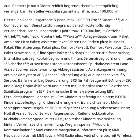
Audi Connect je nach Dienst zeitlich begrenzt, danach kostenpflichtig
verlängerbar; Hersteller-Anschlussgarantie 3 Jahre, max. 100.000 km
Hersteller-Anschlussgarantie 3 Jahre, max. 100.000 km; **Garantie**; Audi
Connect je nach Dienst zeitlich begrenzt; danach kostenpflichtig
verlängerbar; Anschlussgarantie 3 Jahre max. 100.000 km; **Getriebe /
Antrieb**; Automatik; Frontantrieb; **Pakete**; Ablage-/Gepäckraum Paket;
Ambiente Licht Paket; Assistenz Paket Fahren und Parken plus; Business
Paket; Klimatisierungs Paket plus; Komfort Paket II; Komfort Paket plus; Optik
Paket Schwarz plus; S line Sport Paket; **Airbags**; Fahrer-/Beifahrerairbag;
Interaktionsairbag; Kopfairbag vorn und hinten; Seitenairbag vorn und hinten;
**Sicherheit**; Ausweichassistent; Halteassistent; Spurhalteassistent Lane
Assist; Spurverlassenswarnung; Abbiegeassistent; Ablenkungserkennung;
Antiblockiersystem ABS; Antischlupfregelung ASR; Audi connect Notruf &
Service; Beifahrerairbag Deaktivierung; BRS für Fahrzeuge mit E-Antrieb (ESC
und eBKV); Einparkhilfe vorn und hinten mit Parklenkassistent; Elektrisches
Stabilitätsprogramm ESP; Elektronische Bremskraftverteilung EBV;
Fernlichtassistent Light Assist; i-Size Kindersitzbefestigung hinten; ISOFIX
Kindersitzbefestigung; Kindersicherung elektrisch; Lichtsensor; Motor-
Schleppmoment-Regelung MSR; Müdigkeitserkennung; Notbremsassistent;
Notfall Assist; Notruf Service; Regensensor; Reifendruckkontrolle;
Rückfahrkamera; Speedlimiter (LIM); top tether Kindersitzverankerung
hinten; Verkehrszeichenerkennung; Wegfahrsperre; **Audio &
Kommunikation**; Audi connect Navigation & Infotainment plus; MMI
Navigation plus mit MMI touch; MMI Radio plus; Audi phone box mit Wireless