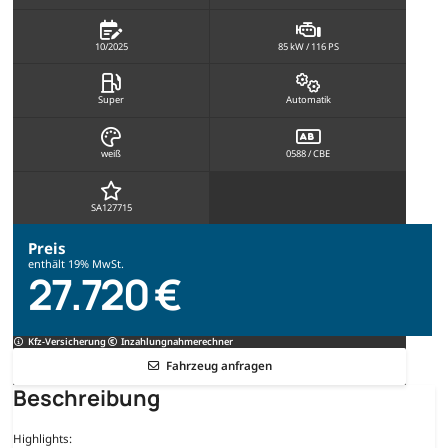
10/2025
85 kW / 116 PS
Super
Automatik
weiß
0588 / CBE
SA127715
Preis
enthält 19% MwSt.
27.720 €
Kfz-Versicherung
Inzahlungnahmerechner
Fahrzeug anfragen
Beschreibung
Highlights: