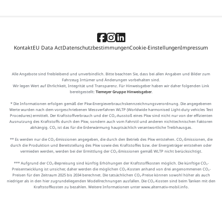
Kontakt
EU Data Act
Datenschutzbestimmungen
Cookie-Einstellungen
Impressum
Alle Angebote sind freibleibend und unverbindlich. Bitte beachten Sie, dass bei allen Angaben und Bilder zum
Fahrzeug Irrtümer und Änderungen vorbehalten sind.
Wir legen Wert auf Ehrlichkeit, Integrität und Transparenz. Für Hinweisgeber haben wir daher folgenden Link
bereitgestellt:
Tiemeyer Gruppe Hinweisgeber
.
* Die Informationen erfolgen gemäß der Pkw-Energieverbrauchskennzeichnungsverordnung. Die angegebenen
Werte wurden nach dem vorgeschriebenen Messverfahren WLTP (Worldwide harmonised Light-duty vehicles Test
Procedures) ermittelt. Der Kraftstoffverbrauch und der CO₂-Ausstoß eines Pkw sind nicht nur von der effizienten
Ausnutzung des Kraftstoffs durch den Pkw, sondern auch vom Fahrstil und anderen nichttechnischen Faktoren
abhängig. CO₂ ist das für die Erderwärmung hauptsächlich verantwortliche Treibhausgas.
** Es werden nur die CO₂-Emissionen angegeben, die durch den Betrieb des Pkw entstehen. CO₂-Emissionen, die
durch die Produktion und Bereitstellung des Pkw sowie des Kraftstoffes bzw. der Energieträger entstehen oder
vermieden werden, werden bei der Ermittlung der CO₂-Emissionen gemäß WLTP nicht berücksichtigt.
*** Aufgrund der CO₂-Bepreisung sind künftig Erhöhungen der Kraftstoffkosten möglich. Die künftige CO₂-
Preisentwicklung ist unsicher, daher werden die möglichen CO₂-Kosten anhand von drei angenommenen CO₂-
Preisen für den Zeitraum 2025 bis 2034 berechnet. Die tatsächlichen CO₂-Preise können sowohl höher als auch
niedriger als in den hier zugrundeliegenden Modellrechnungen ausfallen. Die CO₂-Kosten sind beim Tanken mit den
Kraftstoffkosten zu bezahlen. Weitere Informationen unter www.alternativ-mobil.info.