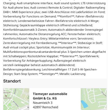
Charging; Audi smartphone interface; Audi sound system; LTE-Unterstützung
für Audi phone box; Audi connect Remote & Control; Digitaler Radioempfang
DAB+; MMI Experience plus; zwei USB-Anschlüsse mit Ladefunktion im Fond;
Vorbereitung für Functions on Demand; **Komfort**; Fahrer-/Beifahrersitz
elektrisch; Lendenwirbelstütze Fahrer-/Beifahrersitz elektrisch 4-Wege;
Sitzheizung; Gepäckraumklappe elektrisch öffnend und schließend;
Komfortklimaautomatik 3-Zonen; Automatisch abblendender Innenspiegel
rahmenlos; Automatische Distanzregelung ACC; Fensterheber elektrisch;
Komfortschlüssel / Keyless Entry; Mittelarmlehne vorn; Servotronic;
Zentralverriegelung mit Fernbedienung; **Interieur**; Sitzbezüge in Stoff;
Audi virtual cockpit plus; Sportsitze; Aluminiumoptik im Interieur;
Multifunktionssportkonturalcantaralenkrad plus 3-Speichen unten abgeflacht
mit Schaltwippen; Rücksitzlehne klappbar; **Exterieur**; Sportfahrwerk;
Vorbereitung für Anhängerkupplung; Außenspiegel elektrisch
verstell-/anklappbar beheizt automatisch abblendend;
Beifahrerspiegelabsenkung; Leichtmetallfelgen 17 Zoll 5-W-Speichen-
Design; Start-Stop System; **Sonstiges**; Metallic-Lackierung
Standort
Tiemeyer automobile
GmbH & Co. KG
Neuenteich 3
42897 Remscheid