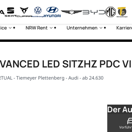
ice
NRW Rent
Unternehmen
Karrier
ADVANCED LED SITZHZ PDC V
UAL - Tiemeyer Plettenberg - Audi - ab 24.630
Der Au
Vorfüh