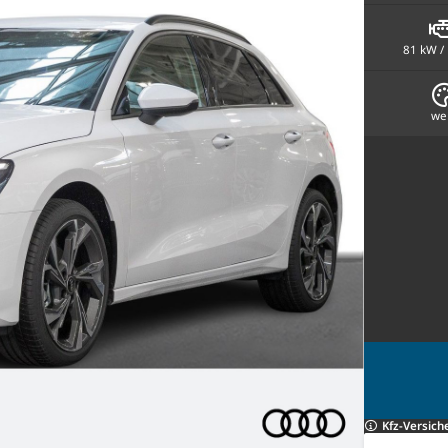
81 kW /
we
Kfz-Versich