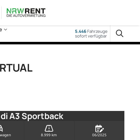
e
5.446
Fahrzeuge
sofort verfügbar
IRTUAL
di A3 Sportback
rwagen
8.999 km
06/2025