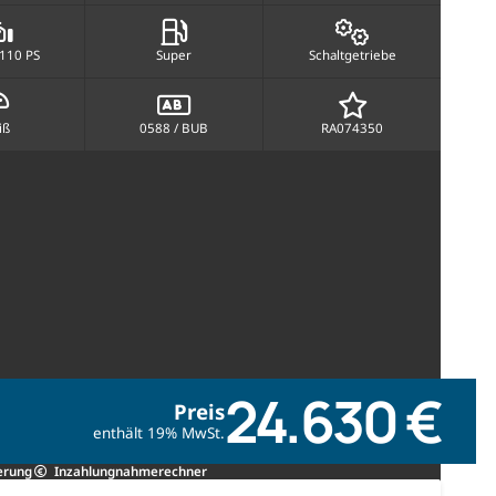
 110 PS
Super
Schaltgetriebe
iß
0588 / BUB
RA074350
24.630 €
Preis
enthält 19% MwSt.
erung
Inzahlungnahmerechner