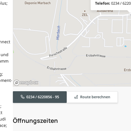
lus;
Telefon:
0234 / 6220
nnect
n und
gramm
g;
oment-
0234 / 6220856 - 95
Route berechnen
;
ct
udi
Öffnungszeiten
ace;