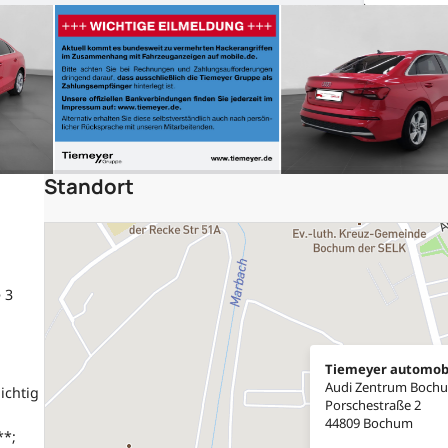
Standort
 3
Tiemeyer automob
Audi Zentrum Boch
ichtig
Porschestraße 2
44809 Bochum
**;