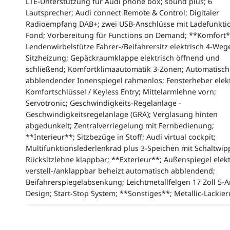
LTE-Unterstützung für Audi phone box; sound plus; 6
Lautsprecher; Audi connect Remote & Control; Digitaler
Radioempfang DAB+; zwei USB-Anschlüsse mit Ladefunkti
Fond; Vorbereitung für Functions on Demand; **Komfort*
Lendenwirbelstütze Fahrer-/Beifahrersitz elektrisch 4-Weg
Sitzheizung; Gepäckraumklappe elektrisch öffnend und
schließend; Komfortklimaautomatik 3-Zonen; Automatisch
abblendender Innenspiegel rahmenlos; Fensterheber elekt
Komfortschlüssel / Keyless Entry; Mittelarmlehne vorn;
Servotronic; Geschwindigkeits-Regelanlage -
Geschwindigkeitsregelanlage (GRA); Verglasung hinten
abgedunkelt; Zentralverriegelung mit Fernbedienung;
**Interieur**; Sitzbezüge in Stoff; Audi virtual cockpit;
Multifunktionslederlenkrad plus 3-Speichen mit Schaltwip
Rücksitzlehne klappbar; **Exterieur**; Außenspiegel elekt
verstell-/anklappbar beheizt automatisch abblendend;
Beifahrerspiegelabsenkung; Leichtmetallfelgen 17 Zoll 5-
Design; Start-Stop System; **Sonstiges**; Metallic-Lackie