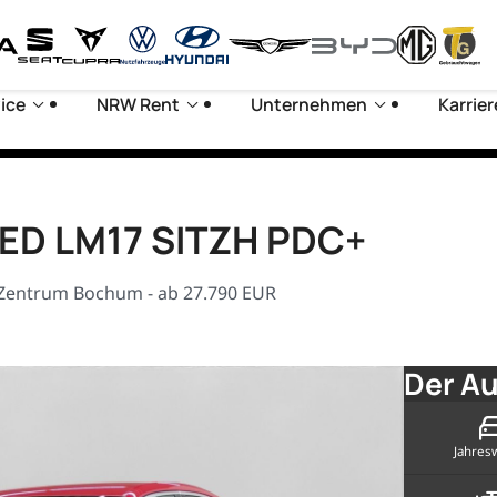
ice
NRW Rent
Unternehmen
Karrier
CED LM17 SITZH PDC+
Zentrum Bochum - ab 27.790 EUR
Der Au
Jahres