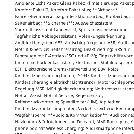
Ambiente Licht Paket; Glanz Paket; Klimatisierungs Paket p
Komfort Paket II; Komfort Paket plus; **Airbags**;
Fahrer-/Beifahrerairbag; Interaktionsairbag; Kopfairbag;
Seitenairbag; **Sicherheit**; Ausweichassistent;
Spurhalteassistent Lane Assist; Spurverlassenswarnung;
Tagfahrlicht; Abbiegeassistent; Ablenkungserkennung;
Antiblockiersystem ABS; Antischlupfregelung ASR; Audi co
Notruf & Service; Beifahrerairbag Deaktivierung; BRS für
Fahrzeuge mit E-Antrieb (ESC und eBKV); Einparkhilfe vor
hinten mit Parklenkassistent; Elektrisches Stabilitätspro
ESP; Elektronische Bremskraftverteilung EBV; i-Size
Kindersitzbefestigung hinten; ISOFIX Kindersitzbefestigun
Kindersicherung elektrisch; Lichtsensor; Motor-Schleppm
Regelung MSR; Müdigkeitserkennung; Notbremsassistent;
Notfall Assist; Notruf Service; Regensensor;
Reifendruckkontrolle; Speedlimiter (LIM); top tether
Kindersitzverankerung hinten; Verkehrszeichenerkennung
Wegfahrsperre; **Audio & Kommunikation**; Audi conne
Navigation & Infotainment on Demand; MMI Radio plus; A
phone box mit Wireless Charging; Audi smartphone interf