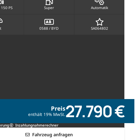
 150 PS
Super
Automatik
t
0588 / BYD
SA064802
27.790 €
Preis
enthält 19% MwSt.
erung
Inzahlungnahmerechner
Fahrzeug anfragen