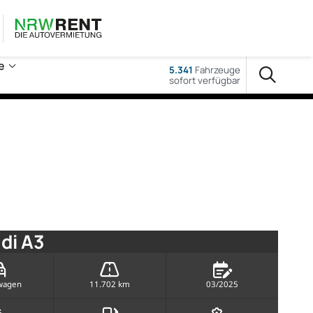
e
5.341
Fahrzeuge
sofort verfügbar
di A3
wagen
11.702 km
03/2025