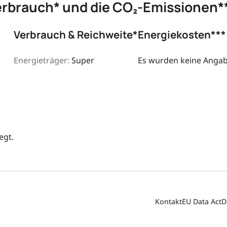
erbrauch* und die CO₂-Emissionen*
Verbrauch & Reichweite*
Energiekosten***
Energieträger:
Super
Es wurden keine Angabe
egt.
Kontakt
EU Data Act
D