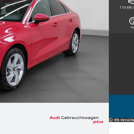
110 kW /
ro
Kfz-Versich