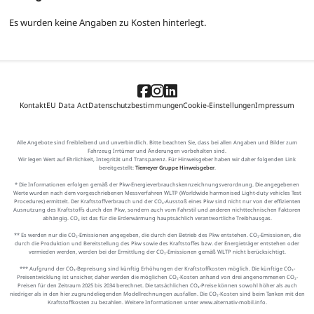
Es wurden keine Angaben zu Kosten hinterlegt.
Kontakt
EU Data Act
Datenschutzbestimmungen
Cookie-Einstellungen
Impressum
Alle Angebote sind freibleibend und unverbindlich. Bitte beachten Sie, dass bei allen Angaben und Bilder zum
Fahrzeug Irrtümer und Änderungen vorbehalten sind.
Wir legen Wert auf Ehrlichkeit, Integrität und Transparenz. Für Hinweisgeber haben wir daher folgenden Link
bereitgestellt:
Tiemeyer Gruppe Hinweisgeber
.
* Die Informationen erfolgen gemäß der Pkw-Energieverbrauchskennzeichnungsverordnung. Die angegebenen
Werte wurden nach dem vorgeschriebenen Messverfahren WLTP (Worldwide harmonised Light-duty vehicles Test
Procedures) ermittelt. Der Kraftstoffverbrauch und der CO₂-Ausstoß eines Pkw sind nicht nur von der effizienten
Ausnutzung des Kraftstoffs durch den Pkw, sondern auch vom Fahrstil und anderen nichttechnischen Faktoren
abhängig. CO₂ ist das für die Erderwärmung hauptsächlich verantwortliche Treibhausgas.
** Es werden nur die CO₂-Emissionen angegeben, die durch den Betrieb des Pkw entstehen. CO₂-Emissionen, die
durch die Produktion und Bereitstellung des Pkw sowie des Kraftstoffes bzw. der Energieträger entstehen oder
vermieden werden, werden bei der Ermittlung der CO₂-Emissionen gemäß WLTP nicht berücksichtigt.
*** Aufgrund der CO₂-Bepreisung sind künftig Erhöhungen der Kraftstoffkosten möglich. Die künftige CO₂-
Preisentwicklung ist unsicher, daher werden die möglichen CO₂-Kosten anhand von drei angenommenen CO₂-
Preisen für den Zeitraum 2025 bis 2034 berechnet. Die tatsächlichen CO₂-Preise können sowohl höher als auch
niedriger als in den hier zugrundeliegenden Modellrechnungen ausfallen. Die CO₂-Kosten sind beim Tanken mit den
Kraftstoffkosten zu bezahlen. Weitere Informationen unter www.alternativ-mobil.info.