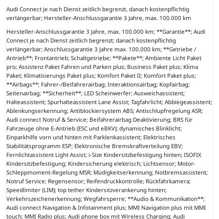
Audi Connect je nach Dienst zeitlich begrenzt, danach kostenpflichtig
verlängerbar; Hersteller-Anschlussgarantie 3 Jahre, max. 100.000 km
Hersteller-Anschlussgarantie 3 Jahre, max. 100.000 km; **Garantie**; Audi
Connect je nach Dienst zeitlich begrenzt; danach kostenpflichtig
verlängerbar; Anschlussgarantie 3 Jahre max. 100.000 km; **Getriebe /
Antrieb**; Frontantrieb; Schaltgetriebe; **Pakete**; Ambiente Licht Paket
pro; Assistenz Paket Fahren und Parken plus; Business Paket plus; Klima
Paket; Klimatisierungs Paket plus; Komfort Paket II; Komfort Paket plus;
**Airbags**; Fahrer-/Beifahrerairbag; Interaktionsairbag; Kopfairbag;
Seitenairbag; **Sicherheit**; LED Scheinwerfer; Ausweichassistent;
Halteassistent; Spurhalteassistent Lane Assist; Tagfahrlicht; Abbiegeassistent;
Ablenkungserkennung; Antiblockiersystem ABS; Antischlupfregelung ASR;
Audi connect Notruf & Service; Beifahrerairbag Deaktivierung; BRS für
Fahrzeuge ohne E-Antrieb (ESC und eBKV); dynamisches Blinklicht;
Einparkhilfe vorn und hinten mit Parklenkassistent; Elektrisches
Stabilitätsprogramm ESP; Elektronische Bremskraftverteilung EBV;
Fernlichtassistent Light Assist; i-Size Kindersitzbefestigung hinten; ISOFIX
Kindersitzbefestigung; Kindersicherung elektrisch; Lichtsensor; Motor-
Schleppmoment-Regelung MSR; Müdigkeitserkennung; Notbremsassistent;
Notruf Service; Regensensor; Reifendruckkontrolle; Rückfahrkamera;
Speedlimiter (LIM); top tether Kindersitzverankerung hinten;
Verkehrszeichenerkennung; Wegfahrsperre; **Audio & Kommunikation**;
Audi connect Navigation & Infotainment plus; MMI Navigation plus mit MMI
touch; MMI Radio plus; Audi phone box mit Wireless Charging; Audi