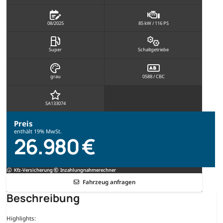
08/2025
85 kW / 116 PS
Super
Schaltgetriebe
grau
0588 / CBC
SA133074
Preis
enthält 19% MwSt.
26.980 €
Kfz-Versicherung
Inzahlungnahmerechner
Fahrzeug anfragen
Beschreibung
Highlights: