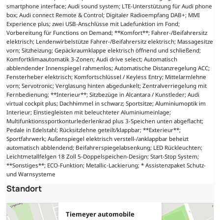
smartphone interface; Audi sound system; LTE-Unterstützung für Audi phone
box; Audi connect Remote & Control; Digitaler Radioempfang DAB+; MMI
Experience plus; zwei USB-Anschlüsse mit Ladefunktion im Fond;
Vorbereitung für Functions on Demand; **Komfort**; Fahrer-/Beifahrersitz
elektrisch; Lendenwirbelstütze Fahrer-/Beifahrersitz elektrisch; Massagesitze
vorn; Sitzheizung; Gepäckraumklappe elektrisch öffnend und schließend;
Komfortklimaautomatik 3-Zonen; Audi drive select; Automatisch
abblendender Innenspiegel rahmenlos; Automatische Distanzregelung ACC;
Fensterheber elektrisch; Komfortschlüssel / Keyless Entry; Mittelarmlehne
vorn; Servotronic; Verglasung hinten abgedunkelt; Zentralverriegelung mit
Fernbedienung; **Interieur**; Sitzbezüge in Alcantara / Kunstleder; Audi
virtual cockpit plus; Dachhimmel in schwarz; Sportsitze; Aluminiumoptik im
Interieur; Einstiegleisten mit beleuchteter Aluminiumeinlage;
Multifunktionssportkonturlederlenkrad plus 3-Speichen unten abgeflacht;
Pedale in Edelstahl; Rücksitzlehne geteilt/klappbar; **Exterieur**;
Sportfahrwerk; Außenspiegel elektrisch verstell-/anklappbar beheizt
automatisch abblendend; Beifahrerspiegelabsenkung; LED Rückleuchten;
Leichtmetallfelgen 18 Zoll 5-Doppelspeichen-Design; Start-Stop System;
**Sonstiges**; ECO-Funktion; Metallic-Lackierung; * Assistenzpaket Schutz-
und Warnsysteme
Standort
Tiemeyer automobile