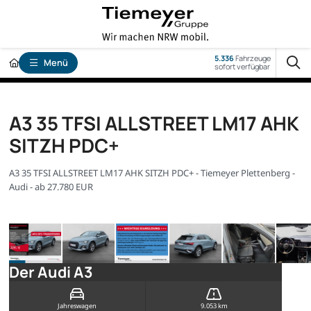
5.336
Fahrzeuge
Menü
sofort verfügbar
A3 35 TFSI ALLSTREET LM17 AHK
SITZH PDC+
A3 35 TFSI ALLSTREET LM17 AHK SITZH PDC+ - Tiemeyer Plettenberg -
Audi - ab 27.780 EUR
Der Audi A3
Jahreswagen
9.053 km