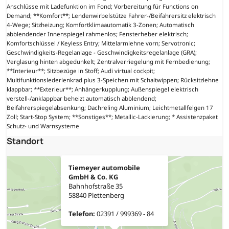
Anschlüsse mit Ladefunktion im Fond; Vorbereitung für Functions on
Demand; **Komfort**; Lendenwirbelstütze Fahrer-/Beifahrersitz elektrisch
4-Wege; Sitzheizung; Komfortklimaautomatik 3-Zonen; Automatisch
abblendender Innenspiegel rahmenlos; Fensterheber elektrisch;
Komfortschlüssel / Keyless Entry; Mittelarmlehne vorn; Servotronic;
Geschwindigkeits-Regelanlage - Geschwindigkeitsregelanlage (GRA);
Verglasung hinten abgedunkelt; Zentralverriegelung mit Fernbedienung;
**Interieur**; Sitzbezüge in Stoff; Audi virtual cockpit;
Multifunktionslederlenkrad plus 3-Speichen mit Schaltwippen; Rücksitzlehne
klappbar; **Exterieur**; Anhängerkupplung; Außenspiegel elektrisch
verstell-/anklappbar beheizt automatisch abblendend;
Beifahrerspiegelabsenkung; Dachreling Aluminium; Leichtmetallfelgen 17
Zoll; Start-Stop System; **Sonstiges**; Metallic-Lackierung; * Assistenzpaket
Schutz- und Warnsysteme
Standort
Tiemeyer automobile
GmbH & Co. KG
Bahnhofstraße 35
58840 Plettenberg
Telefon:
02391 / 999369 - 84