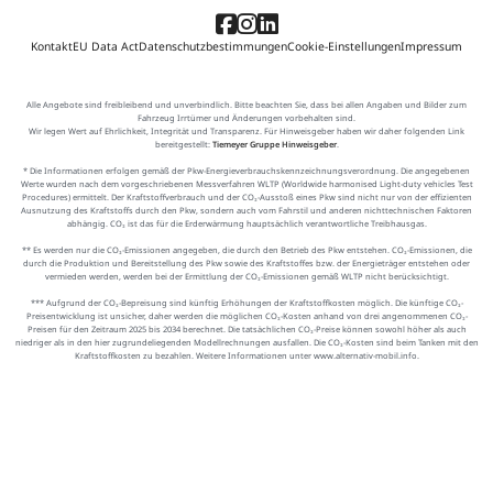
Kontakt
EU Data Act
Datenschutzbestimmungen
Cookie-Einstellungen
Impressum
Alle Angebote sind freibleibend und unverbindlich. Bitte beachten Sie, dass bei allen Angaben und Bilder zum
Fahrzeug Irrtümer und Änderungen vorbehalten sind.
Wir legen Wert auf Ehrlichkeit, Integrität und Transparenz. Für Hinweisgeber haben wir daher folgenden Link
bereitgestellt:
Tiemeyer Gruppe Hinweisgeber
.
* Die Informationen erfolgen gemäß der Pkw-Energieverbrauchskennzeichnungsverordnung. Die angegebenen
Werte wurden nach dem vorgeschriebenen Messverfahren WLTP (Worldwide harmonised Light-duty vehicles Test
Procedures) ermittelt. Der Kraftstoffverbrauch und der CO₂-Ausstoß eines Pkw sind nicht nur von der effizienten
Ausnutzung des Kraftstoffs durch den Pkw, sondern auch vom Fahrstil und anderen nichttechnischen Faktoren
abhängig. CO₂ ist das für die Erderwärmung hauptsächlich verantwortliche Treibhausgas.
** Es werden nur die CO₂-Emissionen angegeben, die durch den Betrieb des Pkw entstehen. CO₂-Emissionen, die
durch die Produktion und Bereitstellung des Pkw sowie des Kraftstoffes bzw. der Energieträger entstehen oder
vermieden werden, werden bei der Ermittlung der CO₂-Emissionen gemäß WLTP nicht berücksichtigt.
*** Aufgrund der CO₂-Bepreisung sind künftig Erhöhungen der Kraftstoffkosten möglich. Die künftige CO₂-
Preisentwicklung ist unsicher, daher werden die möglichen CO₂-Kosten anhand von drei angenommenen CO₂-
Preisen für den Zeitraum 2025 bis 2034 berechnet. Die tatsächlichen CO₂-Preise können sowohl höher als auch
niedriger als in den hier zugrundeliegenden Modellrechnungen ausfallen. Die CO₂-Kosten sind beim Tanken mit den
Kraftstoffkosten zu bezahlen. Weitere Informationen unter www.alternativ-mobil.info.