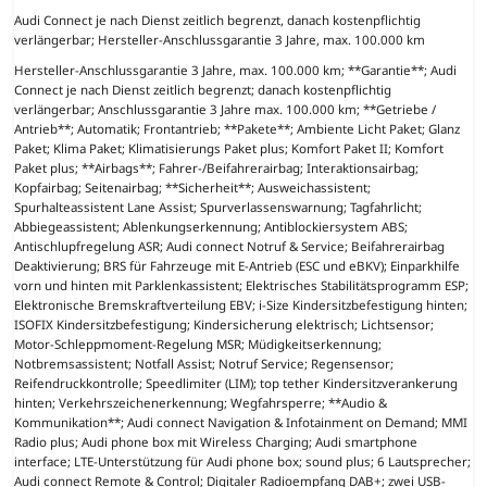
Audi Connect je nach Dienst zeitlich begrenzt, danach kostenpflichtig
verlängerbar; Hersteller-Anschlussgarantie 3 Jahre, max. 100.000 km
Hersteller-Anschlussgarantie 3 Jahre, max. 100.000 km; **Garantie**; Audi
Connect je nach Dienst zeitlich begrenzt; danach kostenpflichtig
verlängerbar; Anschlussgarantie 3 Jahre max. 100.000 km; **Getriebe /
Antrieb**; Automatik; Frontantrieb; **Pakete**; Ambiente Licht Paket; Glanz
Paket; Klima Paket; Klimatisierungs Paket plus; Komfort Paket II; Komfort
Paket plus; **Airbags**; Fahrer-/Beifahrerairbag; Interaktionsairbag;
Kopfairbag; Seitenairbag; **Sicherheit**; Ausweichassistent;
Spurhalteassistent Lane Assist; Spurverlassenswarnung; Tagfahrlicht;
Abbiegeassistent; Ablenkungserkennung; Antiblockiersystem ABS;
Antischlupfregelung ASR; Audi connect Notruf & Service; Beifahrerairbag
Deaktivierung; BRS für Fahrzeuge mit E-Antrieb (ESC und eBKV); Einparkhilfe
vorn und hinten mit Parklenkassistent; Elektrisches Stabilitätsprogramm ESP;
Elektronische Bremskraftverteilung EBV; i-Size Kindersitzbefestigung hinten;
ISOFIX Kindersitzbefestigung; Kindersicherung elektrisch; Lichtsensor;
Motor-Schleppmoment-Regelung MSR; Müdigkeitserkennung;
Notbremsassistent; Notfall Assist; Notruf Service; Regensensor;
Reifendruckkontrolle; Speedlimiter (LIM); top tether Kindersitzverankerung
hinten; Verkehrszeichenerkennung; Wegfahrsperre; **Audio &
Kommunikation**; Audi connect Navigation & Infotainment on Demand; MMI
Radio plus; Audi phone box mit Wireless Charging; Audi smartphone
interface; LTE-Unterstützung für Audi phone box; sound plus; 6 Lautsprecher;
Audi connect Remote & Control; Digitaler Radioempfang DAB+; zwei USB-