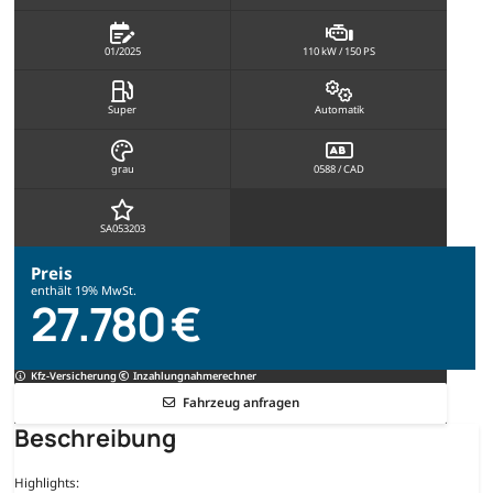
01/2025
110 kW / 150 PS
Super
Automatik
grau
0588 / CAD
SA053203
Preis
enthält 19% MwSt.
27.780 €
Kfz-Versicherung
Inzahlungnahmerechner
Fahrzeug anfragen
Beschreibung
Highlights: