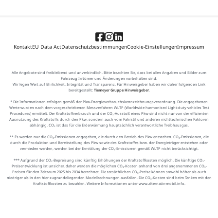
Kontakt
EU Data Act
Datenschutzbestimmungen
Cookie-Einstellungen
Impressum
Alle Angebote sind freibleibend und unverbindlich. Bitte beachten Sie, dass bei allen Angaben und Bilder zum
Fahrzeug Irrtümer und Änderungen vorbehalten sind.
Wir legen Wert auf Ehrlichkeit, Integrität und Transparenz. Für Hinweisgeber haben wir daher folgenden Link
bereitgestellt:
Tiemeyer Gruppe Hinweisgeber
.
* Die Informationen erfolgen gemäß der Pkw-Energieverbrauchskennzeichnungsverordnung. Die angegebenen
Werte wurden nach dem vorgeschriebenen Messverfahren WLTP (Worldwide harmonised Light-duty vehicles Test
Procedures) ermittelt. Der Kraftstoffverbrauch und der CO₂-Ausstoß eines Pkw sind nicht nur von der effizienten
Ausnutzung des Kraftstoffs durch den Pkw, sondern auch vom Fahrstil und anderen nichttechnischen Faktoren
abhängig. CO₂ ist das für die Erderwärmung hauptsächlich verantwortliche Treibhausgas.
** Es werden nur die CO₂-Emissionen angegeben, die durch den Betrieb des Pkw entstehen. CO₂-Emissionen, die
durch die Produktion und Bereitstellung des Pkw sowie des Kraftstoffes bzw. der Energieträger entstehen oder
vermieden werden, werden bei der Ermittlung der CO₂-Emissionen gemäß WLTP nicht berücksichtigt.
*** Aufgrund der CO₂-Bepreisung sind künftig Erhöhungen der Kraftstoffkosten möglich. Die künftige CO₂-
Preisentwicklung ist unsicher, daher werden die möglichen CO₂-Kosten anhand von drei angenommenen CO₂-
Preisen für den Zeitraum 2025 bis 2034 berechnet. Die tatsächlichen CO₂-Preise können sowohl höher als auch
niedriger als in den hier zugrundeliegenden Modellrechnungen ausfallen. Die CO₂-Kosten sind beim Tanken mit den
Kraftstoffkosten zu bezahlen. Weitere Informationen unter www.alternativ-mobil.info.