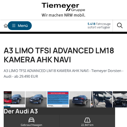
5.418
Fahrzeuge
Menü
sofort verfügbar
A3 LIMO TFSI ADVANCED LM18
KAMERA AHK NAVI
A3 LIMO TFSI ADVANCED LM18 KAMERA AHK NAVI - Tiemeyer Dorsten -
Audi - ab 29.490 EUR
Der Audi A3
Gebrauchtwagen
22.847 km