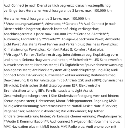
Audi Connect je nach Dienst zeitlich begrenzt, danach kostenpflichtig
verlängerbar; Hersteller-Anschlussgarantie 3 Jahre, max. 100.000 km
Hersteller-Anschlussgarantie 3 Jahre, max. 100.000 km;
**Ausstattungsvariante**; Advanced; **Garantie**; Audi Connect je nach
Dienst zeitlich begrenzt; danach kostenpflichtig verlängerbar;
Anschlussgarantie 3 Jahre max. 100.000 km; **Getriebe / Antrieb**;
Automatik; Frontantrieb; **Pakete**; Ablage-/Gepäckraum Paket; Ambiente
Licht Paket; Assistenz Paket Fahren und Parken plus; Business Paket plus;
Klimatisierungs Paket plus; Komfort Paket II; Komfort Paket plus;
**Airbags**; Fahrer-/Beifahrerairbag; Interaktionsairbag; Kopfairbag vorn
und hinten; Seitenairbag vorn und hinten; **Sicherheit**; LED Scheinwerfer;
Ausweichassistent; Halteassistent; LED Tagfahrlicht; Spurverlassenswarnung;
Abbiegeassistent; Antiblockiersystem ABS; Antischlupfregelung ASR; Audi
connect Notruf & Service; Aufmerksamkeitserkennung; Beifahrerairbag
Deaktivierung; BRS für Fahrzeuge mit E-Antrieb (ESC und eBKV); dynamisches
Blinklicht; Elektrisches Stabilitätsprogramm ESP; Elektronische
Bremskraftverteilung EBV; Fernlichtassistent Light Assist;
Geschwindigkeitsbegrenzer; i-Size Kindersitzbefestigung vorn und hinten;
Kreuzungsassistent; Lichtsensor; Motor-Schleppmoment-Regelung MSR;
Müdigkeitserkennung; Notbremsassistent; Notfall Assist; Notruf Service;
Regensensor; Reifendruckkontrolle; Rückfahrkamera; top tether
Kindersitzverankerung hinten; Verkehrszeichenerkennung; Wegfahrsperre;
**Audio & Kommunikation**; Audi connect Navigation & Infotainment plus;
MMI Navigation plus mit MMI touch; MMI Radio plus; Audi phone box mit