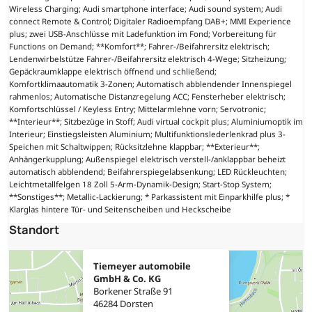
Wireless Charging; Audi smartphone interface; Audi sound system; Audi
connect Remote & Control; Digitaler Radioempfang DAB+; MMI Experience
plus; zwei USB-Anschlüsse mit Ladefunktion im Fond; Vorbereitung für
Functions on Demand; **Komfort**; Fahrer-/Beifahrersitz elektrisch;
Lendenwirbelstütze Fahrer-/Beifahrersitz elektrisch 4-Wege; Sitzheizung;
Gepäckraumklappe elektrisch öffnend und schließend;
Komfortklimaautomatik 3-Zonen; Automatisch abblendender Innenspiegel
rahmenlos; Automatische Distanzregelung ACC; Fensterheber elektrisch;
Komfortschlüssel / Keyless Entry; Mittelarmlehne vorn; Servotronic;
**Interieur**; Sitzbezüge in Stoff; Audi virtual cockpit plus; Aluminiumoptik im
Interieur; Einstiegsleisten Aluminium; Multifunktionslederlenkrad plus 3-
Speichen mit Schaltwippen; Rücksitzlehne klappbar; **Exterieur**;
Anhängerkupplung; Außenspiegel elektrisch verstell-/anklappbar beheizt
automatisch abblendend; Beifahrerspiegelabsenkung; LED Rückleuchten;
Leichtmetallfelgen 18 Zoll 5-Arm-Dynamik-Design; Start-Stop System;
**Sonstiges**; Metallic-Lackierung; * Parkassistent mit Einparkhilfe plus; *
Klarglas hintere Tür- und Seitenscheiben und Heckscheibe
Standort
Tiemeyer automobile
GmbH & Co. KG
Borkener Straße 91
46284 Dorsten