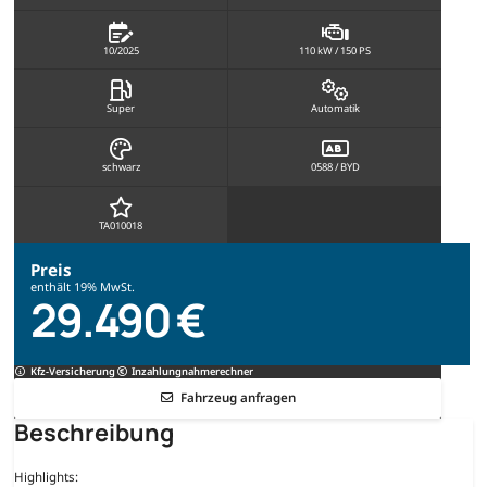
10/2025
110 kW / 150 PS
Super
Automatik
schwarz
0588 / BYD
TA010018
Preis
enthält 19% MwSt.
29.490 €
Kfz-Versicherung
Inzahlungnahmerechner
Fahrzeug anfragen
Beschreibung
Highlights: