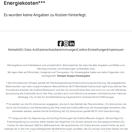
Energiekosten***
Es wurden keine Angaben zu Kosten hinterlegt.
Kontakt
EU Data Act
Datenschutzbestimmungen
Cookie-Einstellungen
Impressum
Alle Angebote sind freibleibend und unverbindlich. Bitte beachten Sie, dass bei allen Angaben und Bilder zum
Fahrzeug Irrtümer und Änderungen vorbehalten sind.
Wir legen Wert auf Ehrlichkeit, Integrität und Transparenz. Für Hinweisgeber haben wir daher folgenden Link
bereitgestellt:
Tiemeyer Gruppe Hinweisgeber
.
* Die Informationen erfolgen gemäß der Pkw-Energieverbrauchskennzeichnungsverordnung. Die angegebenen
Werte wurden nach dem vorgeschriebenen Messverfahren WLTP (Worldwide harmonised Light-duty vehicles Test
Procedures) ermittelt. Der Kraftstoffverbrauch und der CO₂-Ausstoß eines Pkw sind nicht nur von der effizienten
Ausnutzung des Kraftstoffs durch den Pkw, sondern auch vom Fahrstil und anderen nichttechnischen Faktoren
abhängig. CO₂ ist das für die Erderwärmung hauptsächlich verantwortliche Treibhausgas.
** Es werden nur die CO₂-Emissionen angegeben, die durch den Betrieb des Pkw entstehen. CO₂-Emissionen, die
durch die Produktion und Bereitstellung des Pkw sowie des Kraftstoffes bzw. der Energieträger entstehen oder
vermieden werden, werden bei der Ermittlung der CO₂-Emissionen gemäß WLTP nicht berücksichtigt.
*** Aufgrund der CO₂-Bepreisung sind künftig Erhöhungen der Kraftstoffkosten möglich. Die künftige CO₂-
Preisentwicklung ist unsicher, daher werden die möglichen CO₂-Kosten anhand von drei angenommenen CO₂-
Preisen für den Zeitraum 2025 bis 2034 berechnet. Die tatsächlichen CO₂-Preise können sowohl höher als auch
niedriger als in den hier zugrundeliegenden Modellrechnungen ausfallen. Die CO₂-Kosten sind beim Tanken mit den