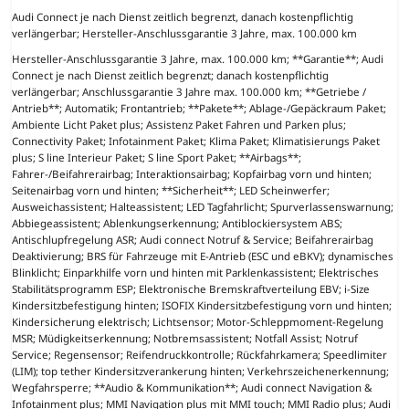
Audi Connect je nach Dienst zeitlich begrenzt, danach kostenpflichtig
verlängerbar; Hersteller-Anschlussgarantie 3 Jahre, max. 100.000 km
Hersteller-Anschlussgarantie 3 Jahre, max. 100.000 km; **Garantie**; Audi
Connect je nach Dienst zeitlich begrenzt; danach kostenpflichtig
verlängerbar; Anschlussgarantie 3 Jahre max. 100.000 km; **Getriebe /
Antrieb**; Automatik; Frontantrieb; **Pakete**; Ablage-/Gepäckraum Paket;
Ambiente Licht Paket plus; Assistenz Paket Fahren und Parken plus;
Connectivity Paket; Infotainment Paket; Klima Paket; Klimatisierungs Paket
plus; S line Interieur Paket; S line Sport Paket; **Airbags**;
Fahrer-/Beifahrerairbag; Interaktionsairbag; Kopfairbag vorn und hinten;
Seitenairbag vorn und hinten; **Sicherheit**; LED Scheinwerfer;
Ausweichassistent; Halteassistent; LED Tagfahrlicht; Spurverlassenswarnung;
Abbiegeassistent; Ablenkungserkennung; Antiblockiersystem ABS;
Antischlupfregelung ASR; Audi connect Notruf & Service; Beifahrerairbag
Deaktivierung; BRS für Fahrzeuge mit E-Antrieb (ESC und eBKV); dynamisches
Blinklicht; Einparkhilfe vorn und hinten mit Parklenkassistent; Elektrisches
Stabilitätsprogramm ESP; Elektronische Bremskraftverteilung EBV; i-Size
Kindersitzbefestigung hinten; ISOFIX Kindersitzbefestigung vorn und hinten;
Kindersicherung elektrisch; Lichtsensor; Motor-Schleppmoment-Regelung
MSR; Müdigkeitserkennung; Notbremsassistent; Notfall Assist; Notruf
Service; Regensensor; Reifendruckkontrolle; Rückfahrkamera; Speedlimiter
(LIM); top tether Kindersitzverankerung hinten; Verkehrszeichenerkennung;
Wegfahrsperre; **Audio & Kommunikation**; Audi connect Navigation &
Infotainment plus; MMI Navigation plus mit MMI touch; MMI Radio plus; Audi