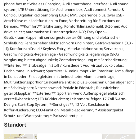
phone box mit Wireless Charging; Audi smartphone interface; Audi sound
system; LTE-Unterstützung für Audi phone box; Audi connect Remote &
Control; Digitaler Radioempfang DAB+; MMI Experience plus; zwei USB-
Anschlüsse mit Ladefunktion im Fond; Vorbereitung für Functions on
Demand; **Komfort**; Sitzheizung; Komfortklimaautomatik 3-Zonen; Audi
drive select; Automatische Distanzregelung ACC; Easy Open -
Gepäckraumklappe mit sensorgesteuerter Öffnung und elektrischer
Schließung; Fensterheber elektrisch vorn und hinten; Getränkehalter 1 (0,3 -
1l); Komfortschlüssel / Keyless Entry; Mittelarmlehne vorn; Servotronic;
Geschwindigkeits-Regelanlage - Geschwindigkeitsregelanlage (GRA);
Verglasung hinten abgedunkelt; Zentralverriegelung mit Fernbedienung;
**Interieur**; Sitzbezüge in Stoff / Kunstleder; Audi virtual cockpit plus;
Dachhimmel in schwarz; Sportsitze; Aluminiumoptik im Interieur; Armauflage
in Kunstleder; Einstiegleisten mit beleuchteter Aluminiumeinlage;
Multifunktionssportkonturalcantaralenkrad plus 3-Speichen unten abgeflacht
mit Schaltwippen; Netztrennwand; Pedale in Edelstahl; Rücksitzlehne
geteilt/klappbar; **Exterieur**; Sportfahrwerk; Außenspiegel elektrisch
verstell-/beheizbar; LED Rückleuchten; Leichtmetallfelgen 17 Zoll 5-Arm-
Design; Start-Stop System; **Sonstiges**; 12 Volt Steckdose im
Koffer-/Laderaum; ECO-Funktion; Metallic-Lackierung; * Assistenzpaket
Schutz- und Warnsysteme; * Parkassistent plus
Standort