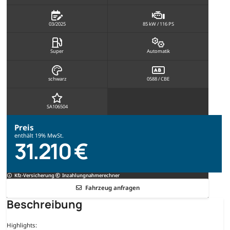
03/2025
85 kW / 116 PS
Super
Automatik
schwarz
0588 / CBE
SA106504
Preis
enthält 19% MwSt.
31.210 €
Kfz-Versicherung
Inzahlungnahmerechner
Fahrzeug anfragen
Beschreibung
Highlights: