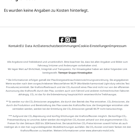
Es wurden keine Angaben zu Kosten hinterlegt.
Kontakt
EU Data Act
Datenschutzbestimmungen
Cookie-Einstellungen
Impressum
Alle Angebote sind freibleibend und unverbindlich. Bitte beachten Sie, dass bei allen Angaben und Bilder zum
Fahrzeug Irrtümer und Änderungen vorbehalten sind.
Wir legen Wert auf Ehrlichkeit, Integrität und Transparenz. Für Hinweisgeber haben wir daher folgenden Link
bereitgestellt:
Tiemeyer Gruppe Hinweisgeber
.
* Die Informationen erfolgen gemäß der Pkw-Energieverbrauchskennzeichnungsverordnung. Die angegebenen
Werte wurden nach dem vorgeschriebenen Messverfahren WLTP (Worldwide harmonised Light-duty vehicles Test
Procedures) ermittelt. Der Kraftstoffverbrauch und der CO₂-Ausstoß eines Pkw sind nicht nur von der effizienten
Ausnutzung des Kraftstoffs durch den Pkw, sondern auch vom Fahrstil und anderen nichttechnischen Faktoren
abhängig. CO₂ ist das für die Erderwärmung hauptsächlich verantwortliche Treibhausgas.
** Es werden nur die CO₂-Emissionen angegeben, die durch den Betrieb des Pkw entstehen. CO₂-Emissionen, die
durch die Produktion und Bereitstellung des Pkw sowie des Kraftstoffes bzw. der Energieträger entstehen oder
vermieden werden, werden bei der Ermittlung der CO₂-Emissionen gemäß WLTP nicht berücksichtigt.
*** Aufgrund der CO₂-Bepreisung sind künftig Erhöhungen der Kraftstoffkosten möglich. Die künftige CO₂-
Preisentwicklung ist unsicher, daher werden die möglichen CO₂-Kosten anhand von drei angenommenen CO₂-
Preisen für den Zeitraum 2025 bis 2034 berechnet. Die tatsächlichen CO₂-Preise können sowohl höher als auch
niedriger als in den hier zugrundeliegenden Modellrechnungen ausfallen. Die CO₂-Kosten sind beim Tanken mit den
Kraftstoffkosten zu bezahlen. Weitere Informationen unter www.alternativ-mobil.info.