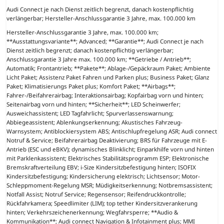
Audi Connect je nach Dienst zeitlich begrenzt, danach kostenpflichtig
verlängerbar; Hersteller-Anschlussgarantie 3 Jahre, max. 100.000 km
Hersteller-Anschlussgarantie 3 Jahre, max. 100.000 km;
**Ausstattungsvariante**; Advanced; **Garantie**; Audi Connect je nach
Dienst zeitlich begrenzt; danach kostenpflichtig verlängerbar;
Anschlussgarantie 3 Jahre max. 100.000 km; **Getriebe / Antrieb**;
Automatik; Frontantrieb; **Pakete**; Ablage-/Gepäckraum Paket; Ambiente
Licht Paket; Assistenz Paket Fahren und Parken plus; Business Paket; Glanz
Paket; Klimatisierungs Paket plus; Komfort Paket; **Airbags**;
Fahrer-/Beifahrerairbag; Interaktionsairbag; Kopfairbag vorn und hinten;
Seitenairbag vorn und hinten; **Sicherheit**; LED Scheinwerfer;
Ausweichassistent; LED Tagfahrlicht; Spurverlassenswarnung;
Abbiegeassistent; Ablenkungserkennung; Akustisches Fahrzeug-
Warnsystem; Antiblockiersystem ABS; Antischlupfregelung ASR; Audi connect
Notruf & Service; Beifahrerairbag Deaktivierung; BRS für Fahrzeuge mit E-
Antrieb (ESC und eBKV); dynamisches Blinklicht; Einparkhilfe vorn und hinten
mit Parklenkassistent; Elektrisches Stabilitätsprogramm ESP; Elektronische
Bremskraftverteilung EBV; i-Size Kindersitzbefestigung hinten; ISOFIX
Kindersitzbefestigung; Kindersicherung elektrisch; Lichtsensor; Motor-
Schleppmoment-Regelung MSR; Müdigkeitserkennung; Notbremsassistent;
Notfall Assist; Notruf Service; Regensensor; Reifendruckkontrolle;
Rückfahrkamera; Speedlimiter (LIM); top tether Kindersitzverankerung
hinten; Verkehrszeichenerkennung; Wegfahrsperre; **Audio &
Kommunikation**; Audi connect Navigation & Infotainment plus; MMI