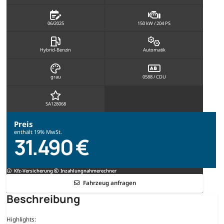
06/2025
150 kW / 204 PS
Hybrid-Benzin
Automatik
grau
0588 / CDU
SA128068
Preis
enthält 19% MwSt.
31.490 €
Kfz-Versicherung
Inzahlungnahmerechner
Fahrzeug anfragen
Beschreibung
Highlights: