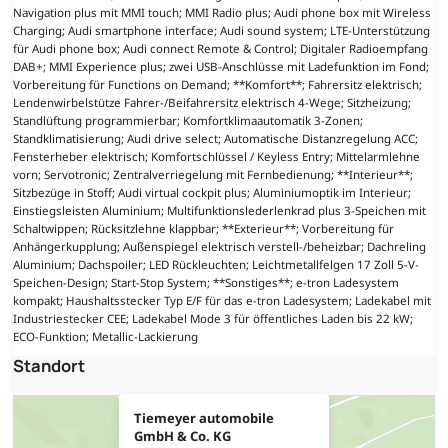
Navigation plus mit MMI touch; MMI Radio plus; Audi phone box mit Wireless
Charging; Audi smartphone interface; Audi sound system; LTE-Unterstützung
für Audi phone box; Audi connect Remote & Control; Digitaler Radioempfang
DAB+; MMI Experience plus; zwei USB-Anschlüsse mit Ladefunktion im Fond;
Vorbereitung für Functions on Demand; **Komfort**; Fahrersitz elektrisch;
Lendenwirbelstütze Fahrer-/Beifahrersitz elektrisch 4-Wege; Sitzheizung;
Standlüftung programmierbar; Komfortklimaautomatik 3-Zonen;
Standklimatisierung; Audi drive select; Automatische Distanzregelung ACC;
Fensterheber elektrisch; Komfortschlüssel / Keyless Entry; Mittelarmlehne
vorn; Servotronic; Zentralverriegelung mit Fernbedienung; **Interieur**;
Sitzbezüge in Stoff; Audi virtual cockpit plus; Aluminiumoptik im Interieur;
Einstiegsleisten Aluminium; Multifunktionslederlenkrad plus 3-Speichen mit
Schaltwippen; Rücksitzlehne klappbar; **Exterieur**; Vorbereitung für
Anhängerkupplung; Außenspiegel elektrisch verstell-/beheizbar; Dachreling
Aluminium; Dachspoiler; LED Rückleuchten; Leichtmetallfelgen 17 Zoll 5-V-
Speichen-Design; Start-Stop System; **Sonstiges**; e-tron Ladesystem
kompakt; Haushaltsstecker Typ E/F für das e-tron Ladesystem; Ladekabel mit
Industriestecker CEE; Ladekabel Mode 3 für öffentliches Laden bis 22 kW;
ECO-Funktion; Metallic-Lackierung
Standort
Tiemeyer automobile
GmbH & Co. KG