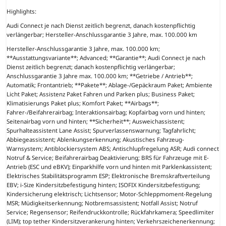
Highlights:
Audi Connect je nach Dienst zeitlich begrenzt, danach kostenpflichtig
verlängerbar; Hersteller-Anschlussgarantie 3 Jahre, max. 100.000 km
Hersteller-Anschlussgarantie 3 Jahre, max. 100.000 km;
**Ausstattungsvariante**; Advanced; **Garantie**; Audi Connect je nach
Dienst zeitlich begrenzt; danach kostenpflichtig verlängerbar;
Anschlussgarantie 3 Jahre max. 100.000 km; **Getriebe / Antrieb**;
Automatik; Frontantrieb; **Pakete**; Ablage-/Gepäckraum Paket; Ambiente
Licht Paket; Assistenz Paket Fahren und Parken plus; Business Paket;
Klimatisierungs Paket plus; Komfort Paket; **Airbags**;
Fahrer-/Beifahrerairbag; Interaktionsairbag; Kopfairbag vorn und hinten;
Seitenairbag vorn und hinten; **Sicherheit**; Ausweichassistent;
Spurhalteassistent Lane Assist; Spurverlassenswarnung; Tagfahrlicht;
Abbiegeassistent; Ablenkungserkennung; Akustisches Fahrzeug-
Warnsystem; Antiblockiersystem ABS; Antischlupfregelung ASR; Audi connect
Notruf & Service; Beifahrerairbag Deaktivierung; BRS für Fahrzeuge mit E-
Antrieb (ESC und eBKV); Einparkhilfe vorn und hinten mit Parklenkassistent;
Elektrisches Stabilitätsprogramm ESP; Elektronische Bremskraftverteilung
EBV; i-Size Kindersitzbefestigung hinten; ISOFIX Kindersitzbefestigung;
Kindersicherung elektrisch; Lichtsensor; Motor-Schleppmoment-Regelung
MSR; Müdigkeitserkennung; Notbremsassistent; Notfall Assist; Notruf
Service; Regensensor; Reifendruckkontrolle; Rückfahrkamera; Speedlimiter
(LIM); top tether Kindersitzverankerung hinten; Verkehrszeichenerkennung;