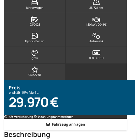
Jahreswagen
25.724 km
03/2025
150 kW / 204 PS
Hybrid-Benzin
Automatik
grau
0588 / CDU
SA095881
Preis
enthält 19% MwSt.
29.970 €
Kfz-Versicherung
Inzahlungnahmerechner
Fahrzeug anfragen
Beschreibung