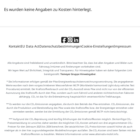
Es wurden keine Angaben zu Kosten hinterlegt.
Kontakt
EU Data Act
Datenschutzbestimmungen
Cookie-Einstellungen
Impressum
Alle Angebote sind freibleibend und unverbindlich. Bitte beachten Sie, dass bei allen Angaben und Bilder zum
Fahrzeug Irrtümer und Änderungen vorbehalten sind.
Wir legen Wert auf Ehrlichkeit, Integrität und Transparenz. Für Hinweisgeber haben wir daher folgenden Link
bereitgestellt:
Tiemeyer Gruppe Hinweisgeber
.
* Die Informationen erfolgen gemäß der Pkw-Energieverbrauchskennzeichnungsverordnung. Die angegebenen
Werte wurden nach dem vorgeschriebenen Messverfahren WLTP (Worldwide harmonised Light-duty vehicles Test
Procedures) ermittelt. Der Kraftstoffverbrauch und der CO₂-Ausstoß eines Pkw sind nicht nur von der effizienten
Ausnutzung des Kraftstoffs durch den Pkw, sondern auch vom Fahrstil und anderen nichttechnischen Faktoren
abhängig. CO₂ ist das für die Erderwärmung hauptsächlich verantwortliche Treibhausgas.
** Es werden nur die CO₂-Emissionen angegeben, die durch den Betrieb des Pkw entstehen. CO₂-Emissionen, die
durch die Produktion und Bereitstellung des Pkw sowie des Kraftstoffes bzw. der Energieträger entstehen oder
vermieden werden, werden bei der Ermittlung der CO₂-Emissionen gemäß WLTP nicht berücksichtigt.
*** Aufgrund der CO₂-Bepreisung sind künftig Erhöhungen der Kraftstoffkosten möglich. Die künftige CO₂-
Preisentwicklung ist unsicher, daher werden die möglichen CO₂-Kosten anhand von drei angenommenen CO₂-
Preisen für den Zeitraum 2025 bis 2034 berechnet. Die tatsächlichen CO₂-Preise können sowohl höher als auch
niedriger als in den hier zugrundeliegenden Modellrechnungen ausfallen. Die CO₂-Kosten sind beim Tanken mit den
Kraftstoffkosten zu bezahlen. Weitere Informationen unter www.alternativ-mobil.info.