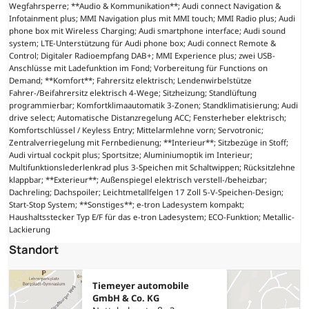
Wegfahrsperre; **Audio & Kommunikation**; Audi connect Navigation &
Infotainment plus; MMI Navigation plus mit MMI touch; MMI Radio plus; Audi
phone box mit Wireless Charging; Audi smartphone interface; Audi sound
system; LTE-Unterstützung für Audi phone box; Audi connect Remote &
Control; Digitaler Radioempfang DAB+; MMI Experience plus; zwei USB-
Anschlüsse mit Ladefunktion im Fond; Vorbereitung für Functions on
Demand; **Komfort**; Fahrersitz elektrisch; Lendenwirbelstütze
Fahrer-/Beifahrersitz elektrisch 4-Wege; Sitzheizung; Standlüftung
programmierbar; Komfortklimaautomatik 3-Zonen; Standklimatisierung; Audi
drive select; Automatische Distanzregelung ACC; Fensterheber elektrisch;
Komfortschlüssel / Keyless Entry; Mittelarmlehne vorn; Servotronic;
Zentralverriegelung mit Fernbedienung; **Interieur**; Sitzbezüge in Stoff;
Audi virtual cockpit plus; Sportsitze; Aluminiumoptik im Interieur;
Multifunktionslederlenkrad plus 3-Speichen mit Schaltwippen; Rücksitzlehne
klappbar; **Exterieur**; Außenspiegel elektrisch verstell-/beheizbar;
Dachreling; Dachspoiler; Leichtmetallfelgen 17 Zoll 5-V-Speichen-Design;
Start-Stop System; **Sonstiges**; e-tron Ladesystem kompakt;
Haushaltsstecker Typ E/F für das e-tron Ladesystem; ECO-Funktion; Metallic-
Lackierung
Standort
Tiemeyer automobile
GmbH & Co. KG