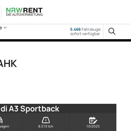
e
5.466
Fahrzeuge
sofort verfügbar
 AHK
di A3 Sportback
wagen
8.510 km
10/2025