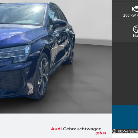
200 kW /
bl
Kfz-Versich