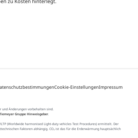
n zu Kosten hinterlegt.
atenschutzbestimmungen
Cookie-Einstellungen
Impressum
er und Änderungen vorbehalten sind.
Tiemeyer Gruppe Hinweisgeber
.
 (Worldwide harmonised Light-duty vehicles Test Procedures) ermittelt. Der
httechnischen Faktoren abhängig. CO₂ ist das für die Erderwärmung hauptsächlich