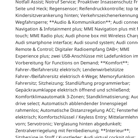
Notfall Assist; Notruf Service; Proaktiver Insassenschutz Fr
Seite und Heck; Regensensor; Reifendruckkontrolle; top t
Kindersitzverankerung hinten; Verkehrszeichenerkennung
Wegfahrsperre; **Audio & Kommunikation**; Audi conne
Navigation & Infotainment plus; MMI Navigation plus mit
touch; MMI Radio plus; Audi phone box mit Wireless Char
Audi smartphone interface; Audi sound system; Audi conn
Remote & Control; Digitaler Radioempfang DAB+; MMI
Experience plus; zwei USB-Anschlüsse mit Ladefunktion i
Vorbereitung für Functions on Demand; **Komfort**;
Fahrer-/Beifahrersitz elektrisch; Lendenwirbelstütze
Fahrer-/Beifahrersitz elektrisch 4-Wege; Memoryfunktion
Fahrersitz; Sitzheizung; Standlüftung programmierbar;
Gepäckraumklappe elektrisch öffnend und schließend;
Komfortklimaautomatik 3-Zonen; Standklimatisierung; Au
drive select; Automatisch abblendender Innenspiegel
rahmenlos; Automatische Distanzregelung ACC; Fensterhe
elektrisch; Komfortschlüssel / Keyless Entry; Mittelarmleh
vorn; Servotronic; Verglasung hinten abgedunkelt;
Zentralverriegelung mit Fernbedienung; **Interieur**;
Sitzbezüge in Stoff / Kunstleder; Audi virtual cockpit plus;