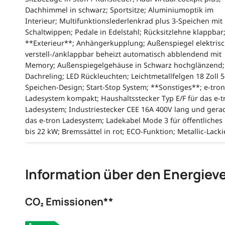
Dachhimmel in schwarz; Sportsitze; Aluminiumoptik im
Interieur; Multifunktionslederlenkrad plus 3-Speichen mit
Schaltwippen; Pedale in Edelstahl; Rücksitzlehne klappbar
**Exterieur**; Anhängerkupplung; Außenspiegel elektris
verstell-/anklappbar beheizt automatisch abblendend mit
Memory; Außenspiegelgehäuse in Schwarz hochglänzend;
Dachreling; LED Rückleuchten; Leichtmetallfelgen 18 Zoll 5
Speichen-Design; Start-Stop System; **Sonstiges**; e-tron
Ladesystem kompakt; Haushaltsstecker Typ E/F für das e-t
Ladesystem; Industriestecker CEE 16A 400V lang und gera
das e-tron Ladesystem; Ladekabel Mode 3 für öffentliches
bis 22 kW; Bremssättel in rot; ECO-Funktion; Metallic-Lack
Information über den Energiev
CO₂ Emissionen**