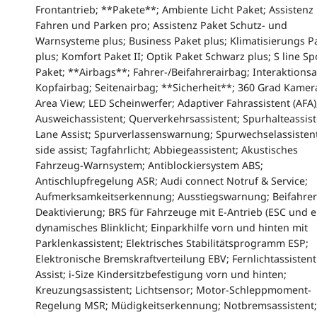
Frontantrieb; **Pakete**; Ambiente Licht Paket; Assistenz
Fahren und Parken pro; Assistenz Paket Schutz- und
Warnsysteme plus; Business Paket plus; Klimatisierungs P
plus; Komfort Paket II; Optik Paket Schwarz plus; S line Sp
Paket; **Airbags**; Fahrer-/Beifahrerairbag; Interaktionsa
Kopfairbag; Seitenairbag; **Sicherheit**; 360 Grad Kamera
Area View; LED Scheinwerfer; Adaptiver Fahrassistent (AFA)
Ausweichassistent; Querverkehrsassistent; Spurhalteassist
Lane Assist; Spurverlassenswarnung; Spurwechselassisten
side assist; Tagfahrlicht; Abbiegeassistent; Akustisches
Fahrzeug-Warnsystem; Antiblockiersystem ABS;
Antischlupfregelung ASR; Audi connect Notruf & Service;
Aufmerksamkeitserkennung; Ausstiegswarnung; Beifahrer
Deaktivierung; BRS für Fahrzeuge mit E-Antrieb (ESC und e
dynamisches Blinklicht; Einparkhilfe vorn und hinten mit
Parklenkassistent; Elektrisches Stabilitätsprogramm ESP;
Elektronische Bremskraftverteilung EBV; Fernlichtassistent
Assist; i-Size Kindersitzbefestigung vorn und hinten;
Kreuzungsassistent; Lichtsensor; Motor-Schleppmoment-
Regelung MSR; Müdigkeitserkennung; Notbremsassistent;