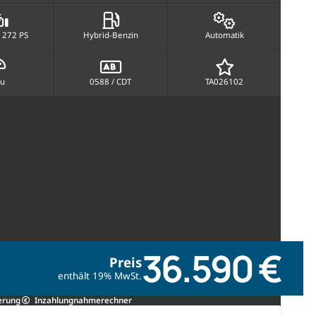
 272 PS
Hybrid-Benzin
Automatik
au
0588 / CDT
TA026102
36.590 €
Preis
enthält 19% MwSt.
erung
Inzahlungnahmerechner