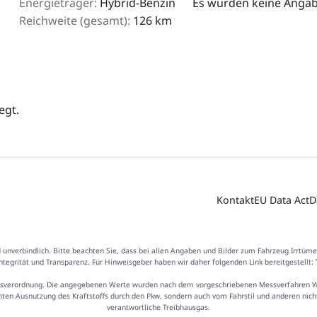
Energieträger:
Hybrid-Benzin
Es wurden keine Angabe
Reichweite (gesamt):
126 km
egt.
Kontakt
EU Data Act
D
d unverbindlich. Bitte beachten Sie, dass bei allen Angaben und Bilder zum Fahrzeug Irrtüm
Integrität und Transparenz. Für Hinweisgeber haben wir daher folgenden Link bereitgestellt:
sverordnung. Die angegebenen Werte wurden nach dem vorgeschriebenen Messverfahren WLTP
ienten Ausnutzung des Kraftstoffs durch den Pkw, sondern auch vom Fahrstil und anderen nic
verantwortliche Treibhausgas.