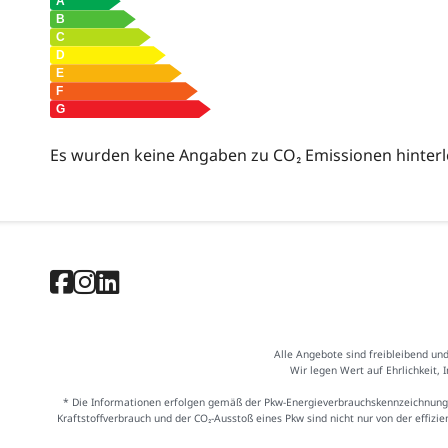
Es wurden keine Angaben zu CO₂ Emissionen hinterl
Alle Angebote sind freibleibend un
Wir legen Wert auf Ehrlichkeit, 
* Die Informationen erfolgen gemäß der Pkw-Energieverbrauchskennzeichnung
Kraftstoffverbrauch und der CO₂-Ausstoß eines Pkw sind nicht nur von der effiz