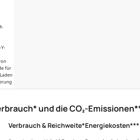
;
ch
-Y-
ron
de für
 Laden
ierung
erbrauch* und die CO₂-Emissionen*
Verbrauch & Reichweite*
Energiekosten***