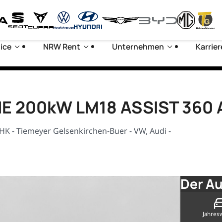
ice
NRW Rent
Unternehmen
Karrier
INE 200kW LM18 ASSIST 360
K - Tiemeyer Gelsenkirchen-Buer - VW, Audi -
Der Au
Jahres