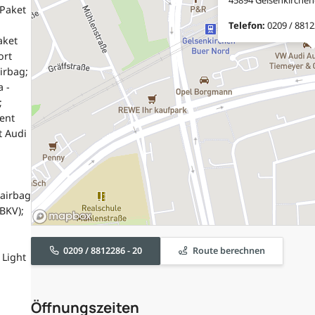
 Paket
Telefon:
0209 / 8812
aket
ort
irbag;
 -
;
ent
t Audi
airbag
BKV);
0209 / 8812286 - 20
Route berechnen
 Light
Öffnungszeiten