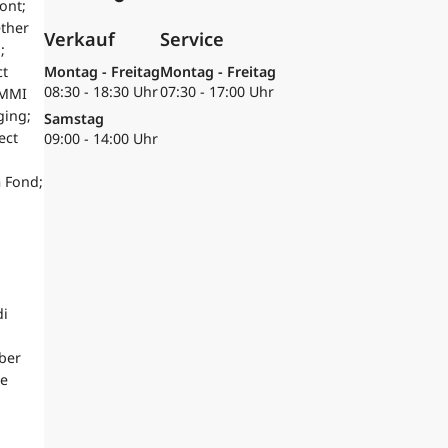
ont;
ether
Verkauf
Service
;
ct
Montag - Freitag
Montag - Freitag
08:30 - 18:30 Uhr
07:30 - 17:00 Uhr
 MMI
ging;
Samstag
ect
09:00 - 14:00 Uhr
m Fond;
di
ber
ne