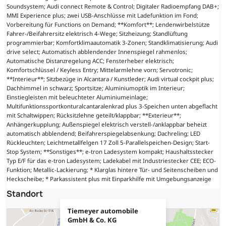
Soundsystem; Audi connect Remote & Control; Digitaler Radioempfang DAB+;
MMI Experience plus; zwei USB-Anschlüsse mit Ladefunktion im Fond;
Vorbereitung für Functions on Demand; **Komfort**; Lendenwirbelstütze
Fahrer-/Beifahrersitz elektrisch 4-Wege; Sitzheizung; Standlüftung
programmierbar; Komfortklimaautomatik 3-Zonen; Standklimatisierung; Audi
drive select; Automatisch abblendender Innenspiegel rahmenlos;
Automatische Distanzregelung ACC; Fensterheber elektrisch;
Komfortschlüssel / Keyless Entry; Mittelarmlehne vorn; Servotronic;
**Interieur**; Sitzbezüge in Alcantara / Kunstleder; Audi virtual cockpit plus;
Dachhimmel in schwarz; Sportsitze; Aluminiumoptik im Interieur;
Einstiegleisten mit beleuchteter Aluminiumeinlage;
Multifunktionssportkonturalcantaralenkrad plus 3-Speichen unten abgeflacht
mit Schaltwippen; Rücksitzlehne geteilt/klappbar; **Exterieur**;
Anhängerkupplung; Außenspiegel elektrisch verstell-/anklappbar beheizt
automatisch abblendend; Beifahrerspiegelabsenkung; Dachreling; LED
Rückleuchten; Leichtmetallfelgen 17 Zoll 5-Parallelspeichen-Design; Start-
Stop System; **Sonstiges**; e-tron Ladesystem kompakt; Haushaltsstecker
Typ E/F für das e-tron Ladesystem; Ladekabel mit Industriestecker CEE; ECO-
Funktion; Metallic-Lackierung; * Klarglas hintere Tür- und Seitenscheiben und
Heckscheibe; * Parkassistent plus mit Einparkhilfe mit Umgebungsanzeige
Standort
Tiemeyer automobile
GmbH & Co. KG