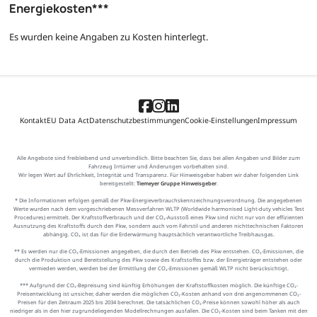
Energiekosten***
Es wurden keine Angaben zu Kosten hinterlegt.
Kontakt
EU Data Act
Datenschutzbestimmungen
Cookie-Einstellungen
Impressum
Alle Angebote sind freibleibend und unverbindlich. Bitte beachten Sie, dass bei allen Angaben und Bilder zum
Fahrzeug Irrtümer und Änderungen vorbehalten sind.
Wir legen Wert auf Ehrlichkeit, Integrität und Transparenz. Für Hinweisgeber haben wir daher folgenden Link
bereitgestellt:
Tiemeyer Gruppe Hinweisgeber
.
* Die Informationen erfolgen gemäß der Pkw-Energieverbrauchskennzeichnungsverordnung. Die angegebenen
Werte wurden nach dem vorgeschriebenen Messverfahren WLTP (Worldwide harmonised Light-duty vehicles Test
Procedures) ermittelt. Der Kraftstoffverbrauch und der CO₂-Ausstoß eines Pkw sind nicht nur von der effizienten
Ausnutzung des Kraftstoffs durch den Pkw, sondern auch vom Fahrstil und anderen nichttechnischen Faktoren
abhängig. CO₂ ist das für die Erderwärmung hauptsächlich verantwortliche Treibhausgas.
** Es werden nur die CO₂-Emissionen angegeben, die durch den Betrieb des Pkw entstehen. CO₂-Emissionen, die
durch die Produktion und Bereitstellung des Pkw sowie des Kraftstoffes bzw. der Energieträger entstehen oder
vermieden werden, werden bei der Ermittlung der CO₂-Emissionen gemäß WLTP nicht berücksichtigt.
*** Aufgrund der CO₂-Bepreisung sind künftig Erhöhungen der Kraftstoffkosten möglich. Die künftige CO₂-
Preisentwicklung ist unsicher, daher werden die möglichen CO₂-Kosten anhand von drei angenommenen CO₂-
Preisen für den Zeitraum 2025 bis 2034 berechnet. Die tatsächlichen CO₂-Preise können sowohl höher als auch
niedriger als in den hier zugrundeliegenden Modellrechnungen ausfallen. Die CO₂-Kosten sind beim Tanken mit den