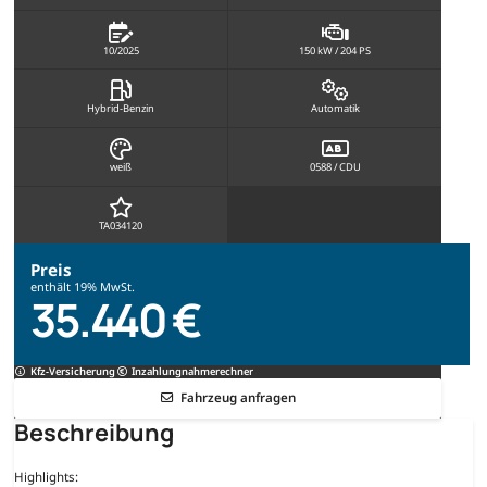
10/2025
150 kW / 204 PS
Hybrid-Benzin
Automatik
weiß
0588 / CDU
TA034120
Preis
enthält 19% MwSt.
35.440 €
Kfz-Versicherung
Inzahlungnahmerechner
Fahrzeug anfragen
Beschreibung
Highlights: