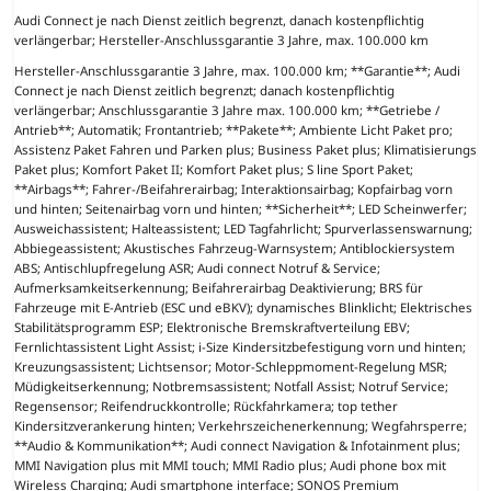
Audi Connect je nach Dienst zeitlich begrenzt, danach kostenpflichtig
verlängerbar; Hersteller-Anschlussgarantie 3 Jahre, max. 100.000 km
Hersteller-Anschlussgarantie 3 Jahre, max. 100.000 km; **Garantie**; Audi
Connect je nach Dienst zeitlich begrenzt; danach kostenpflichtig
verlängerbar; Anschlussgarantie 3 Jahre max. 100.000 km; **Getriebe /
Antrieb**; Automatik; Frontantrieb; **Pakete**; Ambiente Licht Paket pro;
Assistenz Paket Fahren und Parken plus; Business Paket plus; Klimatisierungs
Paket plus; Komfort Paket II; Komfort Paket plus; S line Sport Paket;
**Airbags**; Fahrer-/Beifahrerairbag; Interaktionsairbag; Kopfairbag vorn
und hinten; Seitenairbag vorn und hinten; **Sicherheit**; LED Scheinwerfer;
Ausweichassistent; Halteassistent; LED Tagfahrlicht; Spurverlassenswarnung;
Abbiegeassistent; Akustisches Fahrzeug-Warnsystem; Antiblockiersystem
ABS; Antischlupfregelung ASR; Audi connect Notruf & Service;
Aufmerksamkeitserkennung; Beifahrerairbag Deaktivierung; BRS für
Fahrzeuge mit E-Antrieb (ESC und eBKV); dynamisches Blinklicht; Elektrisches
Stabilitätsprogramm ESP; Elektronische Bremskraftverteilung EBV;
Fernlichtassistent Light Assist; i-Size Kindersitzbefestigung vorn und hinten;
Kreuzungsassistent; Lichtsensor; Motor-Schleppmoment-Regelung MSR;
Müdigkeitserkennung; Notbremsassistent; Notfall Assist; Notruf Service;
Regensensor; Reifendruckkontrolle; Rückfahrkamera; top tether
Kindersitzverankerung hinten; Verkehrszeichenerkennung; Wegfahrsperre;
**Audio & Kommunikation**; Audi connect Navigation & Infotainment plus;
MMI Navigation plus mit MMI touch; MMI Radio plus; Audi phone box mit
Wireless Charging; Audi smartphone interface; SONOS Premium