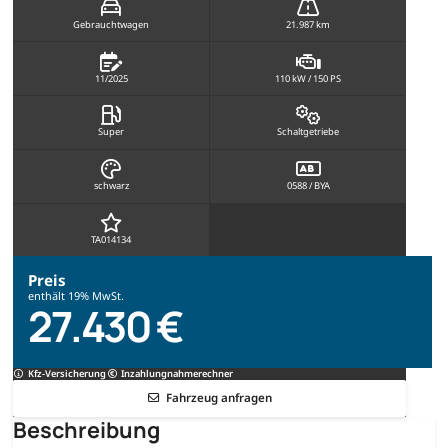
Gebrauchtwagen
21.987 km
11/2025
110 kW / 150 PS
Super
Schaltgetriebe
schwarz
0588 / BYA
TA014134
Preis
enthält 19% MwSt.
27.430 €
Kfz-Versicherung
Inzahlungnahmerechner
Fahrzeug anfragen
Beschreibung