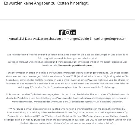
Es wurden keine Angaben zu Kosten hinterlegt.
Kontakt
EU Data Act
Datenschutzbestimmungen
Cookie-Einstellungen
Impressum
Alle Angebote sind freibleibend und unverbindlich. Bitte beachten Sie, dass bei allen Angaben und Bilder zum
Fahrzeug Irrtümer und Änderungen vorbehalten sind.
Wir legen Wert auf Ehrlichkeit, Integrität und Transparenz. Für Hinweisgeber haben wir daher folgenden Link
bereitgestellt:
Tiemeyer Gruppe Hinweisgeber
.
* Die Informationen erfolgen gemäß der Pkw-Energieverbrauchskennzeichnungsverordnung. Die angegebenen
Werte wurden nach dem vorgeschriebenen Messverfahren WLTP (Worldwide harmonised Light-duty vehicles Test
Procedures) ermittelt. Der Kraftstoffverbrauch und der CO₂-Ausstoß eines Pkw sind nicht nur von der effizienten
Ausnutzung des Kraftstoffs durch den Pkw, sondern auch vom Fahrstil und anderen nichttechnischen Faktoren
abhängig. CO₂ ist das für die Erderwärmung hauptsächlich verantwortliche Treibhausgas.
** Es werden nur die CO₂-Emissionen angegeben, die durch den Betrieb des Pkw entstehen. CO₂-Emissionen, die
durch die Produktion und Bereitstellung des Pkw sowie des Kraftstoffes bzw. der Energieträger entstehen oder
vermieden werden, werden bei der Ermittlung der CO₂-Emissionen gemäß WLTP nicht berücksichtigt.
*** Aufgrund der CO₂-Bepreisung sind künftig Erhöhungen der Kraftstoffkosten möglich. Die künftige CO₂-
Preisentwicklung ist unsicher, daher werden die möglichen CO₂-Kosten anhand von drei angenommenen CO₂-
Preisen für den Zeitraum 2025 bis 2034 berechnet. Die tatsächlichen CO₂-Preise können sowohl höher als auch
niedriger als in den hier zugrundeliegenden Modellrechnungen ausfallen. Die CO₂-Kosten sind beim Tanken mit den
Kraftstoffkosten zu bezahlen. Weitere Informationen unter www.alternativ-mobil.info.