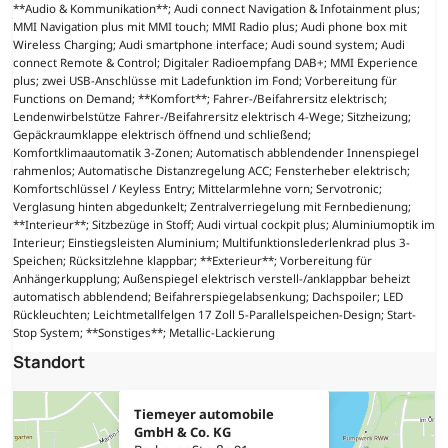
**Audio & Kommunikation**; Audi connect Navigation & Infotainment plus;
MMI Navigation plus mit MMI touch; MMI Radio plus; Audi phone box mit
Wireless Charging; Audi smartphone interface; Audi sound system; Audi
connect Remote & Control; Digitaler Radioempfang DAB+; MMI Experience
plus; zwei USB-Anschlüsse mit Ladefunktion im Fond; Vorbereitung für
Functions on Demand; **Komfort**; Fahrer-/Beifahrersitz elektrisch;
Lendenwirbelstütze Fahrer-/Beifahrersitz elektrisch 4-Wege; Sitzheizung;
Gepäckraumklappe elektrisch öffnend und schließend;
Komfortklimaautomatik 3-Zonen; Automatisch abblendender Innenspiegel
rahmenlos; Automatische Distanzregelung ACC; Fensterheber elektrisch;
Komfortschlüssel / Keyless Entry; Mittelarmlehne vorn; Servotronic;
Verglasung hinten abgedunkelt; Zentralverriegelung mit Fernbedienung;
**Interieur**; Sitzbezüge in Stoff; Audi virtual cockpit plus; Aluminiumoptik im
Interieur; Einstiegsleisten Aluminium; Multifunktionslederlenkrad plus 3-
Speichen; Rücksitzlehne klappbar; **Exterieur**; Vorbereitung für
Anhängerkupplung; Außenspiegel elektrisch verstell-/anklappbar beheizt
automatisch abblendend; Beifahrerspiegelabsenkung; Dachspoiler; LED
Rückleuchten; Leichtmetallfelgen 17 Zoll 5-Parallelspeichen-Design; Start-
Stop System; **Sonstiges**; Metallic-Lackierung
Standort
Tiemeyer automobile
GmbH & Co. KG