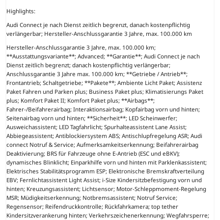
Highlights:
Audi Connect je nach Dienst zeitlich begrenzt, danach kostenpflichtig
verlängerbar; Hersteller-Anschlussgarantie 3 Jahre, max. 100.000 km
Hersteller-Anschlussgarantie 3 Jahre, max. 100.000 km;
**Ausstattungsvariante**; Advanced; **Garantie**; Audi Connect je nach
Dienst zeitlich begrenzt; danach kostenpflichtig verlängerbar;
Anschlussgarantie 3 Jahre max. 100.000 km; **Getriebe / Antrieb**;
Frontantrieb; Schaltgetriebe; **Pakete**; Ambiente Licht Paket; Assistenz
Paket Fahren und Parken plus; Business Paket plus; Klimatisierungs Paket
plus; Komfort Paket II; Komfort Paket plus; **Airbags**;
Fahrer-/Beifahrerairbag; Interaktionsairbag; Kopfairbag vorn und hinten;
Seitenairbag vorn und hinten; **Sicherheit**; LED Scheinwerfer;
Ausweichassistent; LED Tagfahrlicht; Spurhalteassistent Lane Assist;
Abbiegeassistent; Antiblockiersystem ABS; Antischlupfregelung ASR; Audi
connect Notruf & Service; Aufmerksamkeitserkennung; Beifahrerairbag
Deaktivierung; BRS für Fahrzeuge ohne E-Antrieb (ESC und eBKV);
dynamisches Blinklicht; Einparkhilfe vorn und hinten mit Parklenkassistent;
Elektrisches Stabilitätsprogramm ESP; Elektronische Bremskraftverteilung
EBV; Fernlichtassistent Light Assist; i-Size Kindersitzbefestigung vorn und
hinten; Kreuzungsassistent; Lichtsensor; Motor-Schleppmoment-Regelung
MSR; Müdigkeitserkennung; Notbremsassistent; Notruf Service;
Regensensor; Reifendruckkontrolle; Rückfahrkamera; top tether
Kindersitzverankerung hinten; Verkehrszeichenerkennung; Wegfahrsperre;