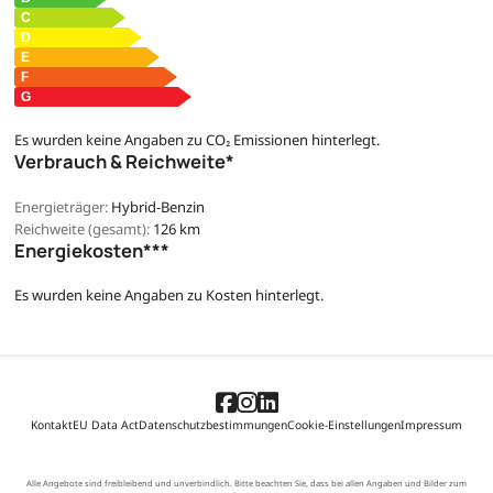
Es wurden keine Angaben zu CO₂ Emissionen hinterlegt.
Verbrauch & Reichweite*
Energieträger:
Hybrid-Benzin
Reichweite (gesamt):
126 km
Energiekosten***
Es wurden keine Angaben zu Kosten hinterlegt.
Kontakt
EU Data Act
Datenschutzbestimmungen
Cookie-Einstellungen
Impressum
Alle Angebote sind freibleibend und unverbindlich. Bitte beachten Sie, dass bei allen Angaben und Bilder zum