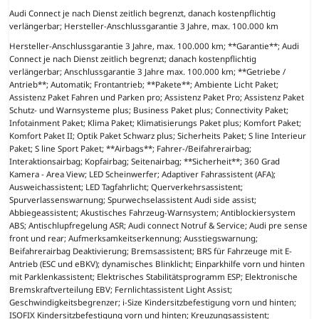
Audi Connect je nach Dienst zeitlich begrenzt, danach kostenpflichtig
verlängerbar; Hersteller-Anschlussgarantie 3 Jahre, max. 100.000 km
Hersteller-Anschlussgarantie 3 Jahre, max. 100.000 km; **Garantie**; Audi
Connect je nach Dienst zeitlich begrenzt; danach kostenpflichtig
verlängerbar; Anschlussgarantie 3 Jahre max. 100.000 km; **Getriebe /
Antrieb**; Automatik; Frontantrieb; **Pakete**; Ambiente Licht Paket;
Assistenz Paket Fahren und Parken pro; Assistenz Paket Pro; Assistenz Paket
Schutz- und Warnsysteme plus; Business Paket plus; Connectivity Paket;
Infotainment Paket; Klima Paket; Klimatisierungs Paket plus; Komfort Paket;
Komfort Paket II; Optik Paket Schwarz plus; Sicherheits Paket; S line Interieur
Paket; S line Sport Paket; **Airbags**; Fahrer-/Beifahrerairbag;
Interaktionsairbag; Kopfairbag; Seitenairbag; **Sicherheit**; 360 Grad
Kamera - Area View; LED Scheinwerfer; Adaptiver Fahrassistent (AFA);
Ausweichassistent; LED Tagfahrlicht; Querverkehrsassistent;
Spurverlassenswarnung; Spurwechselassistent Audi side assist;
Abbiegeassistent; Akustisches Fahrzeug-Warnsystem; Antiblockiersystem
ABS; Antischlupfregelung ASR; Audi connect Notruf & Service; Audi pre sense
front und rear; Aufmerksamkeitserkennung; Ausstiegswarnung;
Beifahrerairbag Deaktivierung; Bremsassistent; BRS für Fahrzeuge mit E-
Antrieb (ESC und eBKV); dynamisches Blinklicht; Einparkhilfe vorn und hinten
mit Parklenkassistent; Elektrisches Stabilitätsprogramm ESP; Elektronische
Bremskraftverteilung EBV; Fernlichtassistent Light Assist;
Geschwindigkeitsbegrenzer; i-Size Kindersitzbefestigung vorn und hinten;
ISOFIX Kindersitzbefestigung vorn und hinten; Kreuzungsassistent;