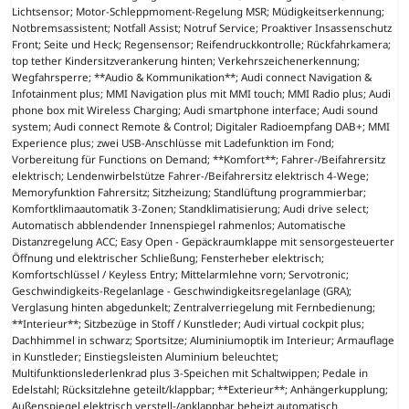
Lichtsensor; Motor-Schleppmoment-Regelung MSR; Müdigkeitserkennung;
Notbremsassistent; Notfall Assist; Notruf Service; Proaktiver Insassenschutz
Front; Seite und Heck; Regensensor; Reifendruckkontrolle; Rückfahrkamera;
top tether Kindersitzverankerung hinten; Verkehrszeichenerkennung;
Wegfahrsperre; **Audio & Kommunikation**; Audi connect Navigation &
Infotainment plus; MMI Navigation plus mit MMI touch; MMI Radio plus; Audi
phone box mit Wireless Charging; Audi smartphone interface; Audi sound
system; Audi connect Remote & Control; Digitaler Radioempfang DAB+; MMI
Experience plus; zwei USB-Anschlüsse mit Ladefunktion im Fond;
Vorbereitung für Functions on Demand; **Komfort**; Fahrer-/Beifahrersitz
elektrisch; Lendenwirbelstütze Fahrer-/Beifahrersitz elektrisch 4-Wege;
Memoryfunktion Fahrersitz; Sitzheizung; Standlüftung programmierbar;
Komfortklimaautomatik 3-Zonen; Standklimatisierung; Audi drive select;
Automatisch abblendender Innenspiegel rahmenlos; Automatische
Distanzregelung ACC; Easy Open - Gepäckraumklappe mit sensorgesteuerter
Öffnung und elektrischer Schließung; Fensterheber elektrisch;
Komfortschlüssel / Keyless Entry; Mittelarmlehne vorn; Servotronic;
Geschwindigkeits-Regelanlage - Geschwindigkeitsregelanlage (GRA);
Verglasung hinten abgedunkelt; Zentralverriegelung mit Fernbedienung;
**Interieur**; Sitzbezüge in Stoff / Kunstleder; Audi virtual cockpit plus;
Dachhimmel in schwarz; Sportsitze; Aluminiumoptik im Interieur; Armauflage
in Kunstleder; Einstiegsleisten Aluminium beleuchtet;
Multifunktionslederlenkrad plus 3-Speichen mit Schaltwippen; Pedale in
Edelstahl; Rücksitzlehne geteilt/klappbar; **Exterieur**; Anhängerkupplung;
Außenspiegel elektrisch verstell-/anklappbar beheizt automatisch