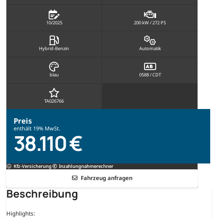
10/2025
200 kW / 272 PS
Hybrid-Benzin
Automatik
blau
0588 / CDT
TA026766
Preis
enthält 19% MwSt.
38.110 €
Kfz-Versicherung
Inzahlungnahmerechner
Fahrzeug anfragen
Beschreibung
Highlights: