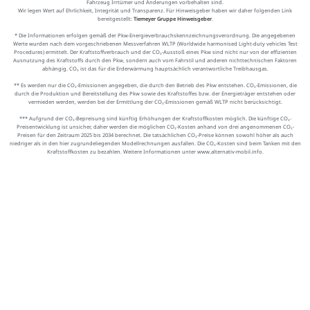
Fahrzeug Irrtümer und Änderungen vorbehalten sind.
Wir legen Wert auf Ehrlichkeit, Integrität und Transparenz. Für Hinweisgeber haben wir daher folgenden Link
bereitgestellt:
Tiemeyer Gruppe Hinweisgeber
.
* Die Informationen erfolgen gemäß der Pkw-Energieverbrauchskennzeichnungsverordnung. Die angegebenen
Werte wurden nach dem vorgeschriebenen Messverfahren WLTP (Worldwide harmonised Light-duty vehicles Test
Procedures) ermittelt. Der Kraftstoffverbrauch und der CO₂-Ausstoß eines Pkw sind nicht nur von der effizienten
Ausnutzung des Kraftstoffs durch den Pkw, sondern auch vom Fahrstil und anderen nichttechnischen Faktoren
abhängig. CO₂ ist das für die Erderwärmung hauptsächlich verantwortliche Treibhausgas.
** Es werden nur die CO₂-Emissionen angegeben, die durch den Betrieb des Pkw entstehen. CO₂-Emissionen, die
durch die Produktion und Bereitstellung des Pkw sowie des Kraftstoffes bzw. der Energieträger entstehen oder
vermieden werden, werden bei der Ermittlung der CO₂-Emissionen gemäß WLTP nicht berücksichtigt.
*** Aufgrund der CO₂-Bepreisung sind künftig Erhöhungen der Kraftstoffkosten möglich. Die künftige CO₂-
Preisentwicklung ist unsicher, daher werden die möglichen CO₂-Kosten anhand von drei angenommenen CO₂-
Preisen für den Zeitraum 2025 bis 2034 berechnet. Die tatsächlichen CO₂-Preise können sowohl höher als auch
niedriger als in den hier zugrundeliegenden Modellrechnungen ausfallen. Die CO₂-Kosten sind beim Tanken mit den
Kraftstoffkosten zu bezahlen. Weitere Informationen unter www.alternativ-mobil.info.