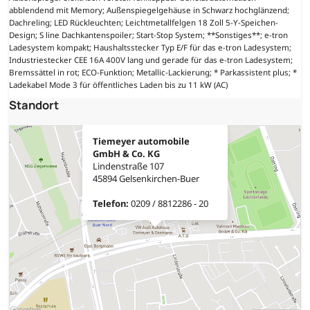
abblendend mit Memory; Außenspiegelgehäuse in Schwarz hochglänzend;
Dachreling; LED Rückleuchten; Leichtmetallfelgen 18 Zoll 5-Y-Speichen-
Design; S line Dachkantenspoiler; Start-Stop System; **Sonstiges**; e-tron
Ladesystem kompakt; Haushaltsstecker Typ E/F für das e-tron Ladesystem;
Industriestecker CEE 16A 400V lang und gerade für das e-tron Ladesystem;
Bremssättel in rot; ECO-Funktion; Metallic-Lackierung; * Parkassistent plus; *
Ladekabel Mode 3 für öffentliches Laden bis zu 11 kW (AC)
Standort
Tiemeyer automobile
GmbH & Co. KG
Lindenstraße 107
45894 Gelsenkirchen-Buer
Telefon:
0209 / 8812286 - 20