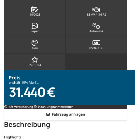
10/2025
85 kW / 116 PS
Super
Automatik
blau
0588 / CBF
TA013164
Preis
enthält 19% MwSt.
31.440 €
Kfz-Versicherung
Inzahlungnahmerechner
Fahrzeug anfragen
Beschreibung
Highlights: