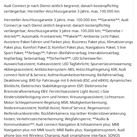
Audi Connect je nach Dienst zeitlich begrenzt, danach kostenpflichtig
verlängerbar; Hersteller-Anschlussgarantie 3 Jahre, max. 100.000 km
Hersteller-Anschlussgarantie 3 Jahre, max. 100.000 km; **Garantie**; Audi
Connect je nach Dienst zeitlich begrenzt; danach kostenpflichtig
verlängerbar; Anschlussgarantie 3 Jahre max. 100.000 km; **Getriebe /
Antrieb**; Automatik; Frontantrieb; **Pakete**; Ambiente Licht Paket;
Assistenz Paket Fahren und Parken plus; Business Paket plus; Klimatisierungs
Paket plus; Komfort Paket II; Komfort Paket plus; Navigations Paket; S line
Sport Paket; **Airbags**; Fahrer-/Beifahrerairbag; Interaktionsairbag;
Kopfairbag; Seitenairbag; **Sicherheit**; LED Scheinwerfer;
Ausweichassistent; Halteassistent; LED Tagfahrlicht; Spurverlassenswarnung;
Abbiegeassistent; Antiblockiersystem ABS; Antischlupfregelung ASR; Audi
connect Notruf & Service; Aufmerksamkeitserkennung; Beifahrerairbag
Deaktivierung; BRS für Fahrzeuge mit E-Antrieb (ESC und eBKV); dynamisches
Blinklicht; Elektrisches Stabilitätsprogramm ESP; Elektronische
Bremskraftverteilung EBV; Fernlichtassistent Light Assist; i-Size
Kindersitzbefestigung vorn und hinten; Kreuzungsassistent; Lichtsensor;
Motor-Schleppmoment-Regelung MSR; Müdigkeitserkennung;
Notbremsassistent; Notfall Assist; Notruf Service; Regensensor;
Reifendruckkontrolle; Rückfahrkamera; top tether Kindersitzverankerung
hinten; Verkehrszeichenerkennung; Wegfahrsperre; **Audio &
Kommunikation**; Audi connect Navigation & Infotainment plus; MMI
Navigation plus mit MMI touch; MMI Radio plus; Navigationssystem; Audi
phone box mit Wireless Charging; Audi smartphone interface; SONOS