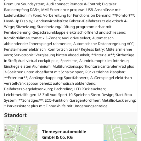
Premium Soundsystem; Audi connect Remote & Control; Digitaler
Radioempfang DAB+; MMI Experience pro; zwei USB-Anschlüsse mit
Ladefunktion im Fond; Vorbereitung für Functions on Demand; **Komfort**;
Head-Up Display; Lendenwirbelstütze Fahrer-/Beifahrersitz elektrisch 4-
Wege; Sitzheizung; Standheizung/-lüftung programmierbar mit
Fernbedienung; Gepäckraumklappe elektrisch öffnend und schließend;
Komfortklimaautomatik 3-Zonen; Audi drive select; Automatisch
abblendender Innenspiegel rahmenlos; Automatische Distanzregelung ACC;
Fensterheber elektrisch; Komfortschlüssel / Keyless Entry; Mittelarmlehne
vorn; Servotronic; Verglasung hinten abgedunkelt; **Interieur**; Sitzbezüge
in Stoff; Audi virtual cockpit plus; Sportsitze; Aluminiumoptik im Interieur;
Einstiegsleisten Aluminium; Multifunktionssportkonturalcantaralenkrad plus
3-Speichen unten abgeflacht mit Schaltwippen; Rücksitzlehne klappbar;
**Exterieur**; Anhängerkupplung; Sportfahrwerk; Außenspiegel elektrisch
verstell-/anklappbar beheizt automatisch abblendend;
Beifahrerspiegelabsenkung; Dachreling; LED Rückleuchten;
Leichtmetallfelgen 18 Zoll Audi Sport 10-Speichen-Stern-Design; Start-Stop
System; **Sonstiges**; ECO-Funktion; Garagentoröffner; Metallic-Lackierung;
* Parkassistent plus mit Einparkhilfe mit Umgebungsanzeige
Standort
Tiemeyer automobile
GmbH & Co. KG