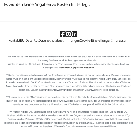
Es wurden keine Angaben zu Kosten hinterlegt.
Kontakt
EU Data Act
Datenschutzbestimmungen
Cookie-Einstellungen
Impressum
Alle Angebote sind freibleibend und unverbindlich. Bitte beachten Sie, dass bei allen Angaben und Bilder zum
Fahrzeug Irrtümer und Änderungen vorbehalten sind.
Wir legen Wert auf Ehrlichkeit, Integrität und Transparenz. Für Hinweisgeber haben wir daher folgenden Link
bereitgestellt:
Tiemeyer Gruppe Hinweisgeber
.
* Die Informationen erfolgen gemäß der Pkw-Energieverbrauchskennzeichnungsverordnung. Die angegebenen
Werte wurden nach dem vorgeschriebenen Messverfahren WLTP (Worldwide harmonised Light-duty vehicles Test
Procedures) ermittelt. Der Kraftstoffverbrauch und der CO₂-Ausstoß eines Pkw sind nicht nur von der effizienten
Ausnutzung des Kraftstoffs durch den Pkw, sondern auch vom Fahrstil und anderen nichttechnischen Faktoren
abhängig. CO₂ ist das für die Erderwärmung hauptsächlich verantwortliche Treibhausgas.
** Es werden nur die CO₂-Emissionen angegeben, die durch den Betrieb des Pkw entstehen. CO₂-Emissionen, die
durch die Produktion und Bereitstellung des Pkw sowie des Kraftstoffes bzw. der Energieträger entstehen oder
vermieden werden, werden bei der Ermittlung der CO₂-Emissionen gemäß WLTP nicht berücksichtigt.
*** Aufgrund der CO₂-Bepreisung sind künftig Erhöhungen der Kraftstoffkosten möglich. Die künftige CO₂-
Preisentwicklung ist unsicher, daher werden die möglichen CO₂-Kosten anhand von drei angenommenen CO₂-
Preisen für den Zeitraum 2025 bis 2034 berechnet. Die tatsächlichen CO₂-Preise können sowohl höher als auch
niedriger als in den hier zugrundeliegenden Modellrechnungen ausfallen. Die CO₂-Kosten sind beim Tanken mit den
Kraftstoffkosten zu bezahlen. Weitere Informationen unter www.alternativ-mobil.info.