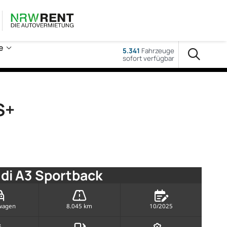
e
5.341
Fahrzeuge
sofort verfügbar
S+
di A3 Sportback
wagen
8.045 km
10/2025