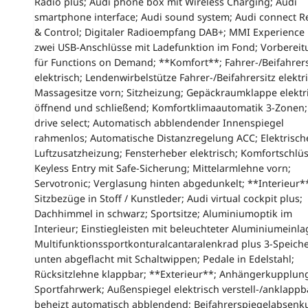
Radio plus; Audi phone box mit Wireless Charging; Audi
smartphone interface; Audi sound system; Audi connect 
& Control; Digitaler Radioempfang DAB+; MMI Experience 
zwei USB-Anschlüsse mit Ladefunktion im Fond; Vorberei
für Functions on Demand; **Komfort**; Fahrer-/Beifahrers
elektrisch; Lendenwirbelstütze Fahrer-/Beifahrersitz elektr
Massagesitze vorn; Sitzheizung; Gepäckraumklappe elektr
öffnend und schließend; Komfortklimaautomatik 3-Zonen;
drive select; Automatisch abblendender Innenspiegel
rahmenlos; Automatische Distanzregelung ACC; Elektrisch
Luftzusatzheizung; Fensterheber elektrisch; Komfortschlüs
Keyless Entry mit Safe-Sicherung; Mittelarmlehne vorn;
Servotronic; Verglasung hinten abgedunkelt; **Interieur*
Sitzbezüge in Stoff / Kunstleder; Audi virtual cockpit plus;
Dachhimmel in schwarz; Sportsitze; Aluminiumoptik im
Interieur; Einstiegleisten mit beleuchteter Aluminiumeinla
Multifunktionssportkonturalcantaralenkrad plus 3-Speich
unten abgeflacht mit Schaltwippen; Pedale in Edelstahl;
Rücksitzlehne klappbar; **Exterieur**; Anhängerkupplun
Sportfahrwerk; Außenspiegel elektrisch verstell-/anklappb
beheizt automatisch abblendend; Beifahrerspiegelabsenk