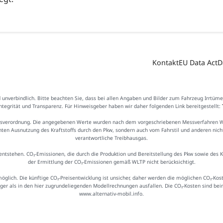
Kontakt
EU Data Act
D
d unverbindlich. Bitte beachten Sie, dass bei allen Angaben und Bilder zum Fahrzeug Irrtüm
Integrität und Transparenz. Für Hinweisgeber haben wir daher folgenden Link bereitgestellt:
sverordnung. Die angegebenen Werte wurden nach dem vorgeschriebenen Messverfahren WLTP
ienten Ausnutzung des Kraftstoffs durch den Pkw, sondern auch vom Fahrstil und anderen nic
verantwortliche Treibhausgas.
ntstehen. CO₂-Emissionen, die durch die Produktion und Bereitstellung des Pkw sowie des 
der Ermittlung der CO₂-Emissionen gemäß WLTP nicht berücksichtigt.
möglich. Die künftige CO₂-Preisentwicklung ist unsicher, daher werden die möglichen CO₂-
iger als in den hier zugrundeliegenden Modellrechnungen ausfallen. Die CO₂-Kosten sind be
www.alternativ-mobil.info.