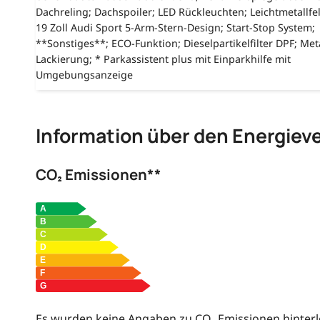
Dachreling; Dachspoiler; LED Rückleuchten; Leichtmetallfe
19 Zoll Audi Sport 5-Arm-Stern-Design; Start-Stop System;
**Sonstiges**; ECO-Funktion; Dieselpartikelfilter DPF; Meta
Lackierung; * Parkassistent plus mit Einparkhilfe mit
Umgebungsanzeige
Information über den Energiev
CO₂ Emissionen**
Es wurden keine Angaben zu CO₂ Emissionen hinterl