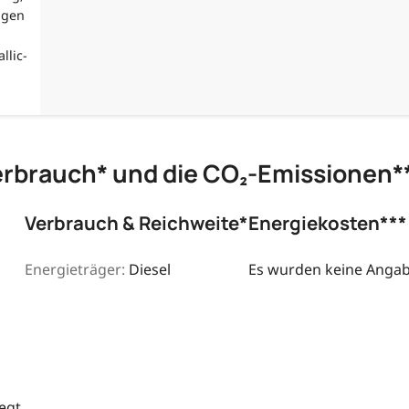
lgen
llic-
erbrauch* und die CO₂-Emissionen*
Verbrauch & Reichweite*
Energiekosten***
Energieträger:
Diesel
Es wurden keine Angabe
egt.