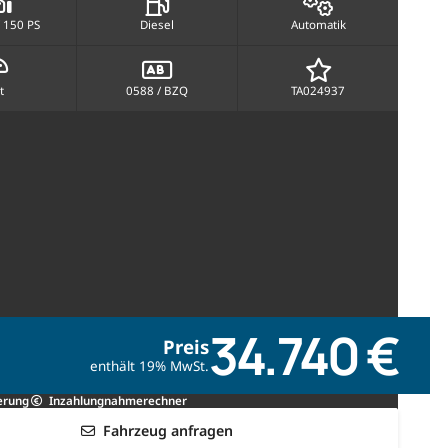
 150 PS
Diesel
Automatik
t
0588 / BZQ
TA024937
34.740 €
Preis
enthält 19% MwSt.
erung
Inzahlungnahmerechner
Fahrzeug anfragen