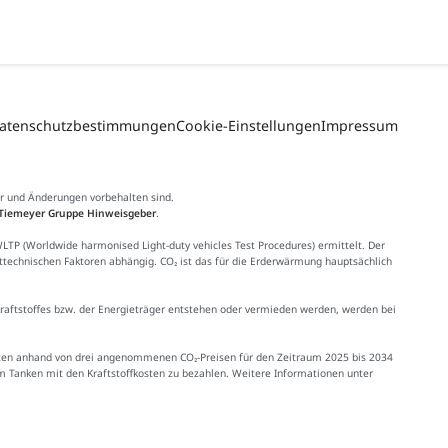
atenschutzbestimmungen
Cookie-Einstellungen
Impressum
er und Änderungen vorbehalten sind.
Tiemeyer Gruppe Hinweisgeber
.
 (Worldwide harmonised Light-duty vehicles Test Procedures) ermittelt. Der
httechnischen Faktoren abhängig. CO₂ ist das für die Erderwärmung hauptsächlich
Kraftstoffes bzw. der Energieträger entstehen oder vermieden werden, werden bei
Kosten anhand von drei angenommenen CO₂-Preisen für den Zeitraum 2025 bis 2034
im Tanken mit den Kraftstoffkosten zu bezahlen. Weitere Informationen unter