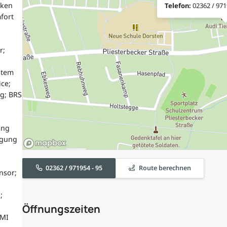
rken
Telefon:
02362 / 971
fort
r;
stem
ce;
g; BRS
ung
tigung
02362 / 971954 - 95
Route berechnen
nsor;
;
Öffnungszeiten
MMI