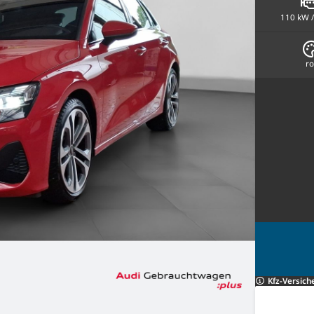
110 kW /
ro
Kfz-Versich