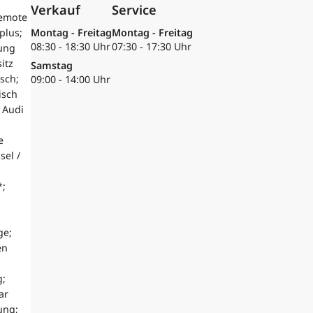
Verkauf
Service
Remote
plus;
Montag - Freitag
Montag - Freitag
08:30 - 18:30 Uhr
07:30 - 17:30 Uhr
tung
itz
Samstag
isch;
09:00 - 14:00 Uhr
isch
 Audi
e
sel /
*;
ge;
en
g;
ar
ung;