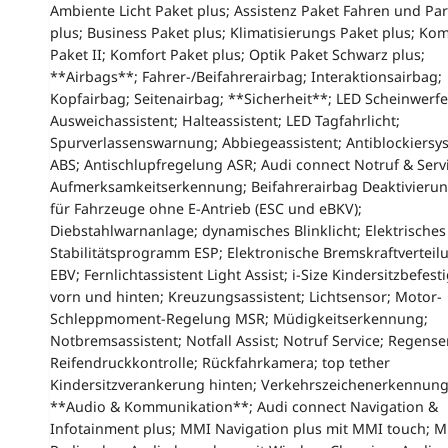
Ambiente Licht Paket plus; Assistenz Paket Fahren und Pa
plus; Business Paket plus; Klimatisierungs Paket plus; Kom
Paket II; Komfort Paket plus; Optik Paket Schwarz plus;
**Airbags**; Fahrer-/Beifahrerairbag; Interaktionsairbag;
Kopfairbag; Seitenairbag; **Sicherheit**; LED Scheinwerfe
Ausweichassistent; Halteassistent; LED Tagfahrlicht;
Spurverlassenswarnung; Abbiegeassistent; Antiblockiersy
ABS; Antischlupfregelung ASR; Audi connect Notruf & Servi
Aufmerksamkeitserkennung; Beifahrerairbag Deaktivierun
für Fahrzeuge ohne E-Antrieb (ESC und eBKV);
Diebstahlwarnanlage; dynamisches Blinklicht; Elektrisches
Stabilitätsprogramm ESP; Elektronische Bremskraftverteil
EBV; Fernlichtassistent Light Assist; i-Size Kindersitzbefes
vorn und hinten; Kreuzungsassistent; Lichtsensor; Motor-
Schleppmoment-Regelung MSR; Müdigkeitserkennung;
Notbremsassistent; Notfall Assist; Notruf Service; Regense
Reifendruckkontrolle; Rückfahrkamera; top tether
Kindersitzverankerung hinten; Verkehrszeichenerkennung
**Audio & Kommunikation**; Audi connect Navigation &
Infotainment plus; MMI Navigation plus mit MMI touch; 