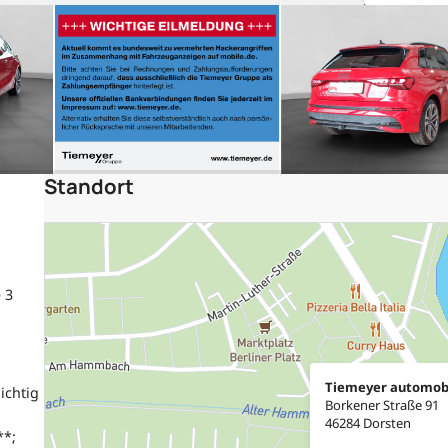
Standort
 3
Tiemeyer automob
ichtig
Borkener Straße 91
46284 Dorsten
**;