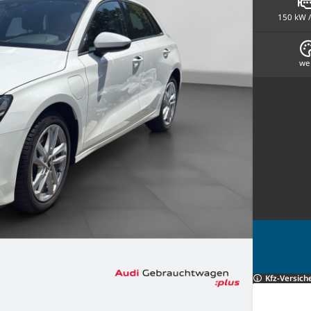
150 kW /
we
Kfz-Versich