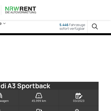
e
5.446
Fahrzeuge
sofort verfügbar
di A3 Sportback
rwagen
45.999 km
03/2023