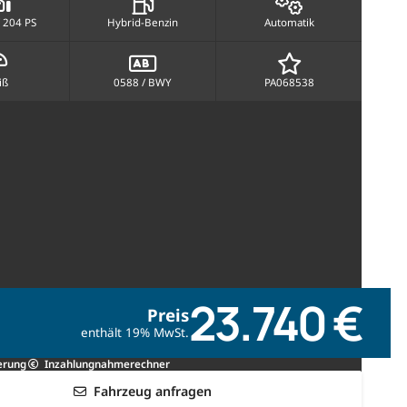
 204 PS
Hybrid-Benzin
Automatik
iß
0588 / BWY
PA068538
23.740 €
Preis
enthält 19% MwSt.
erung
Inzahlungnahmerechner
Fahrzeug anfragen