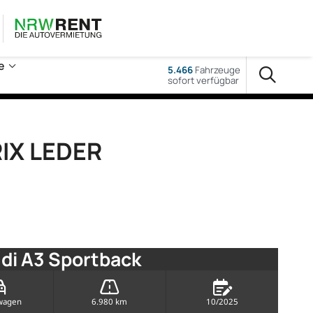
e
5.466
Fahrzeuge
sofort verfügbar
RIX LEDER
di A3 Sportback
wagen
6.980 km
10/2025