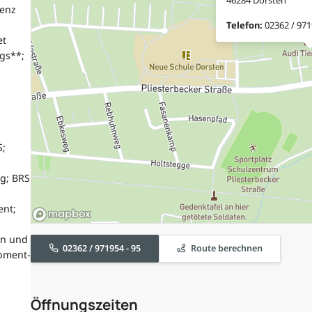
tenz
Telefon:
02362 / 971
et
ags**;
S;
g; BRS
ent;
rn und
02362 / 971954 - 95
Route berechnen
moment-
Öffnungszeiten