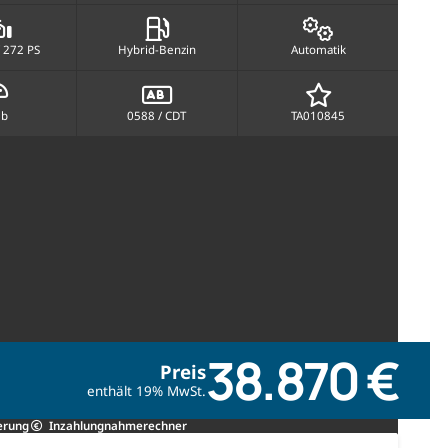
 272 PS
Hybrid-Benzin
Automatik
lb
0588 / CDT
TA010845
38.870 €
Preis
enthält 19% MwSt.
erung
Inzahlungnahmerechner