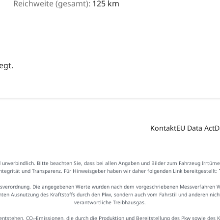
Reichweite (gesamt):
125 km
egt.
Kontakt
EU Data Act
D
d unverbindlich. Bitte beachten Sie, dass bei allen Angaben und Bilder zum Fahrzeug Irrtüm
Integrität und Transparenz. Für Hinweisgeber haben wir daher folgenden Link bereitgestellt:
sverordnung. Die angegebenen Werte wurden nach dem vorgeschriebenen Messverfahren WLTP
ienten Ausnutzung des Kraftstoffs durch den Pkw, sondern auch vom Fahrstil und anderen nic
verantwortliche Treibhausgas.
ntstehen. CO₂-Emissionen, die durch die Produktion und Bereitstellung des Pkw sowie des 