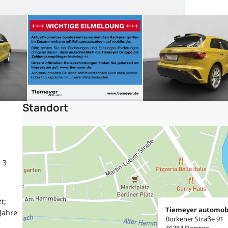
Standort
 3
t;
Tiemeyer automob
Jahre
Borkener Straße 91
46284 Dorsten