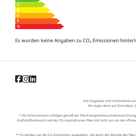
Es wurden keine Angaben zu CO₂ Emissionen hinterl
Alle Angebote sind freibleibend un
Wir legen Wert auf Ehrlichkeit, 
* Die Informationen erfolgen gemäß der Pkw-Energieverbrauchskennzeichnung
Kraftstoffverbrauch und der CO₂-Ausstoß eines Pkw sind nicht nur von der effiz
** Es werden nur die CO₂-Emissionen angegeben, die durch den Betrieb des Pkw e