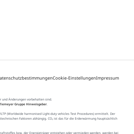
atenschutzbestimmungen
Cookie-Einstellungen
Impressum
er und Änderungen vorbehalten sind.
Tiemeyer Gruppe Hinweisgeber
.
 (Worldwide harmonised Light-duty vehicles Test Procedures) ermittelt. Der
httechnischen Faktoren abhängig. CO₂ ist das für die Erderwärmung hauptsächlich
Kraftstoffes bzw. der Energieträger entstehen oder vermieden werden, werden bei