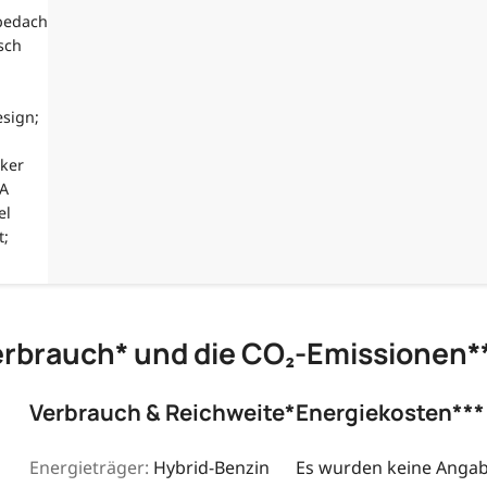
ebedach
sch
esign;
cker
6A
el
t;
erbrauch* und die CO₂-Emissionen*
Verbrauch & Reichweite*
Energiekosten***
Energieträger:
Hybrid-Benzin
Es wurden keine Angabe