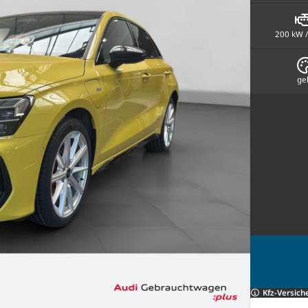
200 kW /
ge
Kfz-Versich