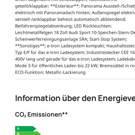
geteilt/klappbar; **Exterieur**; Panorama Ausstell-/Schi
elektrisch mit Panoramadach hinten; Außenspiegel elektri
verstell-/anklappbar beheizt automatisch abblendend;
Beifahrerspiegelabsenkung; LED Rückleuchten;
Leichtmetallfelgen 18 Zoll Audi Sport 10-Speichen-Stern-D
Scheinwerferreinigungsanlage SRA; Start-Stop System;
**Sonstiges**; e-tron Ladesystem kompakt; Haushaltsste
Typ E/F für das e-tron Ladesystem; Industriestecker CEE 1
400V lang und gerade für das e-tron Ladesystem; Ladekab
Mode 3 für öffentliches Laden bis 22 kW; Bremssättel in ro
ECO-Funktion; Metallic-Lackierung
Information über den Energiev
CO₂ Emissionen**