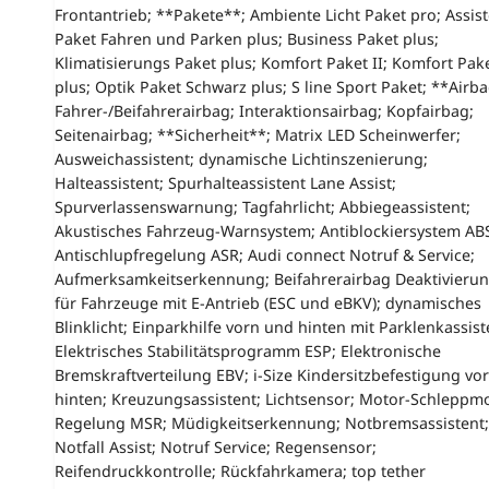
Frontantrieb; **Pakete**; Ambiente Licht Paket pro; Assis
Paket Fahren und Parken plus; Business Paket plus;
Klimatisierungs Paket plus; Komfort Paket II; Komfort Pak
plus; Optik Paket Schwarz plus; S line Sport Paket; **Airb
Fahrer-/Beifahrerairbag; Interaktionsairbag; Kopfairbag;
Seitenairbag; **Sicherheit**; Matrix LED Scheinwerfer;
Ausweichassistent; dynamische Lichtinszenierung;
Halteassistent; Spurhalteassistent Lane Assist;
Spurverlassenswarnung; Tagfahrlicht; Abbiegeassistent;
Akustisches Fahrzeug-Warnsystem; Antiblockiersystem AB
Antischlupfregelung ASR; Audi connect Notruf & Service;
Aufmerksamkeitserkennung; Beifahrerairbag Deaktivierun
für Fahrzeuge mit E-Antrieb (ESC und eBKV); dynamisches
Blinklicht; Einparkhilfe vorn und hinten mit Parklenkassist
Elektrisches Stabilitätsprogramm ESP; Elektronische
Bremskraftverteilung EBV; i-Size Kindersitzbefestigung vo
hinten; Kreuzungsassistent; Lichtsensor; Motor-Schlepp
Regelung MSR; Müdigkeitserkennung; Notbremsassistent;
Notfall Assist; Notruf Service; Regensensor;
Reifendruckkontrolle; Rückfahrkamera; top tether