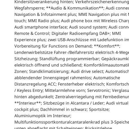
Kindersitzverankerung hinten; Verkehrszeichenerkennung
Wegfahrsperre; **Audio & Kommunikation**; Audi conne
Navigation & Infotainment plus; MMI Navigation plus mit
touch; MMI Radio plus; Audi phone box mit Wireless Char
Audi smartphone interface; Audi sound system; Audi conn
Remote & Control; Digitaler Radioempfang DAB+; MMI
Experience plus; zwei USB-Anschlüsse mit Ladefunktion i
Vorbereitung für Functions on Demand; **Komfort**;
Lendenwirbelstütze Fahrer-/Beifahrersitz elektrisch 4-Weg
Sitzheizung; Standlüftung programmierbar; Gepäckraumk
elektrisch öffnend und schließend; Komfortklimaautomati
Zonen; Standklimatisierung; Audi drive select; Automatisc
abblendender Innenspiegel rahmenlos; Automatische
Distanzregelung ACC; Fensterheber elektrisch; Komfortsch
/ Keyless Entry; Mittelarmlehne vorn; Servotronic; Verglas
hinten abgedunkelt; Zentralverriegelung mit Fernbedienu
**Interieur**; Sitzbezüge in Alcantara / Leder; Audi virtual
cockpit plus; Dachhimmel in schwarz; Sportsitze;
Aluminiumoptik im Interieur;
Multifunktionssportkonturalcantaralenkrad plus 3-Speich
unten abgeflacht mit Schaltwippen; Rücksitzlehne