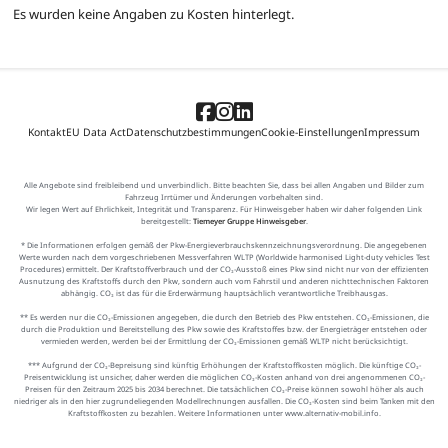
Es wurden keine Angaben zu Kosten hinterlegt.
Kontakt
EU Data Act
Datenschutzbestimmungen
Cookie-Einstellungen
Impressum
Alle Angebote sind freibleibend und unverbindlich. Bitte beachten Sie, dass bei allen Angaben und Bilder zum
Fahrzeug Irrtümer und Änderungen vorbehalten sind.
Wir legen Wert auf Ehrlichkeit, Integrität und Transparenz. Für Hinweisgeber haben wir daher folgenden Link
bereitgestellt:
Tiemeyer Gruppe Hinweisgeber
.
* Die Informationen erfolgen gemäß der Pkw-Energieverbrauchskennzeichnungsverordnung. Die angegebenen
Werte wurden nach dem vorgeschriebenen Messverfahren WLTP (Worldwide harmonised Light-duty vehicles Test
Procedures) ermittelt. Der Kraftstoffverbrauch und der CO₂-Ausstoß eines Pkw sind nicht nur von der effizienten
Ausnutzung des Kraftstoffs durch den Pkw, sondern auch vom Fahrstil und anderen nichttechnischen Faktoren
abhängig. CO₂ ist das für die Erderwärmung hauptsächlich verantwortliche Treibhausgas.
** Es werden nur die CO₂-Emissionen angegeben, die durch den Betrieb des Pkw entstehen. CO₂-Emissionen, die
durch die Produktion und Bereitstellung des Pkw sowie des Kraftstoffes bzw. der Energieträger entstehen oder
vermieden werden, werden bei der Ermittlung der CO₂-Emissionen gemäß WLTP nicht berücksichtigt.
*** Aufgrund der CO₂-Bepreisung sind künftig Erhöhungen der Kraftstoffkosten möglich. Die künftige CO₂-
Preisentwicklung ist unsicher, daher werden die möglichen CO₂-Kosten anhand von drei angenommenen CO₂-
Preisen für den Zeitraum 2025 bis 2034 berechnet. Die tatsächlichen CO₂-Preise können sowohl höher als auch
niedriger als in den hier zugrundeliegenden Modellrechnungen ausfallen. Die CO₂-Kosten sind beim Tanken mit den
Kraftstoffkosten zu bezahlen. Weitere Informationen unter www.alternativ-mobil.info.