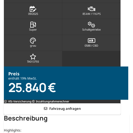
09/2025
85 kW / 116 PS
Super
Schaltgetriebe
grau
0588 / CBD
TA013793
Preis
enthält 19% MwSt.
25.840 €
Kfz-Versicherung
Inzahlungnahmerechner
Fahrzeug anfragen
Beschreibung
Highlights: