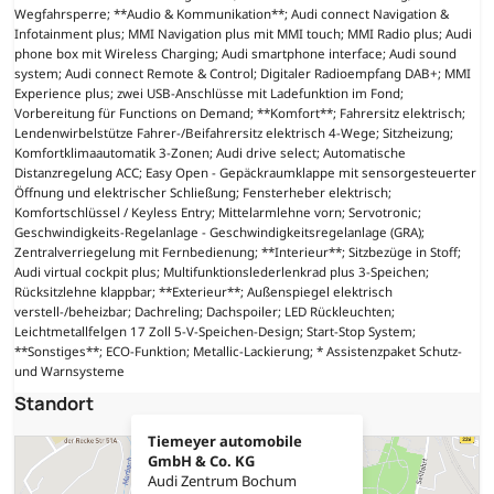
Wegfahrsperre; **Audio & Kommunikation**; Audi connect Navigation &
Infotainment plus; MMI Navigation plus mit MMI touch; MMI Radio plus; Audi
phone box mit Wireless Charging; Audi smartphone interface; Audi sound
system; Audi connect Remote & Control; Digitaler Radioempfang DAB+; MMI
Experience plus; zwei USB-Anschlüsse mit Ladefunktion im Fond;
Vorbereitung für Functions on Demand; **Komfort**; Fahrersitz elektrisch;
Lendenwirbelstütze Fahrer-/Beifahrersitz elektrisch 4-Wege; Sitzheizung;
Komfortklimaautomatik 3-Zonen; Audi drive select; Automatische
Distanzregelung ACC; Easy Open - Gepäckraumklappe mit sensorgesteuerter
Öffnung und elektrischer Schließung; Fensterheber elektrisch;
Komfortschlüssel / Keyless Entry; Mittelarmlehne vorn; Servotronic;
Geschwindigkeits-Regelanlage - Geschwindigkeitsregelanlage (GRA);
Zentralverriegelung mit Fernbedienung; **Interieur**; Sitzbezüge in Stoff;
Audi virtual cockpit plus; Multifunktionslederlenkrad plus 3-Speichen;
Rücksitzlehne klappbar; **Exterieur**; Außenspiegel elektrisch
verstell-/beheizbar; Dachreling; Dachspoiler; LED Rückleuchten;
Leichtmetallfelgen 17 Zoll 5-V-Speichen-Design; Start-Stop System;
**Sonstiges**; ECO-Funktion; Metallic-Lackierung; * Assistenzpaket Schutz-
und Warnsysteme
Standort
Tiemeyer automobile
GmbH & Co. KG
Audi Zentrum Bochum