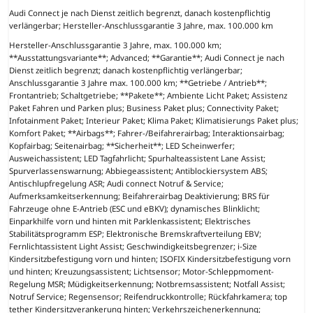
Audi Connect je nach Dienst zeitlich begrenzt, danach kostenpflichtig
verlängerbar; Hersteller-Anschlussgarantie 3 Jahre, max. 100.000 km
Hersteller-Anschlussgarantie 3 Jahre, max. 100.000 km;
**Ausstattungsvariante**; Advanced; **Garantie**; Audi Connect je nach
Dienst zeitlich begrenzt; danach kostenpflichtig verlängerbar;
Anschlussgarantie 3 Jahre max. 100.000 km; **Getriebe / Antrieb**;
Frontantrieb; Schaltgetriebe; **Pakete**; Ambiente Licht Paket; Assistenz
Paket Fahren und Parken plus; Business Paket plus; Connectivity Paket;
Infotainment Paket; Interieur Paket; Klima Paket; Klimatisierungs Paket plus;
Komfort Paket; **Airbags**; Fahrer-/Beifahrerairbag; Interaktionsairbag;
Kopfairbag; Seitenairbag; **Sicherheit**; LED Scheinwerfer;
Ausweichassistent; LED Tagfahrlicht; Spurhalteassistent Lane Assist;
Spurverlassenswarnung; Abbiegeassistent; Antiblockiersystem ABS;
Antischlupfregelung ASR; Audi connect Notruf & Service;
Aufmerksamkeitserkennung; Beifahrerairbag Deaktivierung; BRS für
Fahrzeuge ohne E-Antrieb (ESC und eBKV); dynamisches Blinklicht;
Einparkhilfe vorn und hinten mit Parklenkassistent; Elektrisches
Stabilitätsprogramm ESP; Elektronische Bremskraftverteilung EBV;
Fernlichtassistent Light Assist; Geschwindigkeitsbegrenzer; i-Size
Kindersitzbefestigung vorn und hinten; ISOFIX Kindersitzbefestigung vorn
und hinten; Kreuzungsassistent; Lichtsensor; Motor-Schleppmoment-
Regelung MSR; Müdigkeitserkennung; Notbremsassistent; Notfall Assist;
Notruf Service; Regensensor; Reifendruckkontrolle; Rückfahrkamera; top
tether Kindersitzverankerung hinten; Verkehrszeichenerkennung;