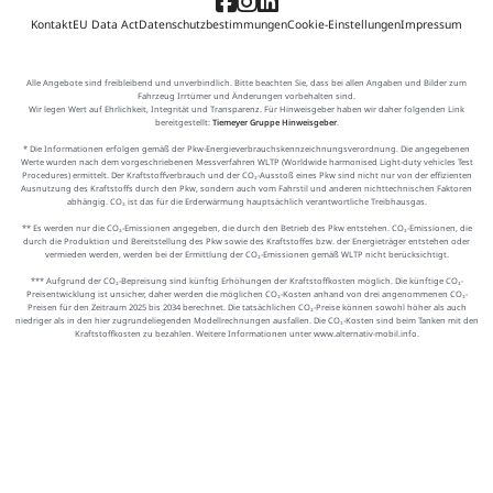
Kontakt
EU Data Act
Datenschutzbestimmungen
Cookie-Einstellungen
Impressum
Alle Angebote sind freibleibend und unverbindlich. Bitte beachten Sie, dass bei allen Angaben und Bilder zum
Fahrzeug Irrtümer und Änderungen vorbehalten sind.
Wir legen Wert auf Ehrlichkeit, Integrität und Transparenz. Für Hinweisgeber haben wir daher folgenden Link
bereitgestellt:
Tiemeyer Gruppe Hinweisgeber
.
* Die Informationen erfolgen gemäß der Pkw-Energieverbrauchskennzeichnungsverordnung. Die angegebenen
Werte wurden nach dem vorgeschriebenen Messverfahren WLTP (Worldwide harmonised Light-duty vehicles Test
Procedures) ermittelt. Der Kraftstoffverbrauch und der CO₂-Ausstoß eines Pkw sind nicht nur von der effizienten
Ausnutzung des Kraftstoffs durch den Pkw, sondern auch vom Fahrstil und anderen nichttechnischen Faktoren
abhängig. CO₂ ist das für die Erderwärmung hauptsächlich verantwortliche Treibhausgas.
** Es werden nur die CO₂-Emissionen angegeben, die durch den Betrieb des Pkw entstehen. CO₂-Emissionen, die
durch die Produktion und Bereitstellung des Pkw sowie des Kraftstoffes bzw. der Energieträger entstehen oder
vermieden werden, werden bei der Ermittlung der CO₂-Emissionen gemäß WLTP nicht berücksichtigt.
*** Aufgrund der CO₂-Bepreisung sind künftig Erhöhungen der Kraftstoffkosten möglich. Die künftige CO₂-
Preisentwicklung ist unsicher, daher werden die möglichen CO₂-Kosten anhand von drei angenommenen CO₂-
Preisen für den Zeitraum 2025 bis 2034 berechnet. Die tatsächlichen CO₂-Preise können sowohl höher als auch
niedriger als in den hier zugrundeliegenden Modellrechnungen ausfallen. Die CO₂-Kosten sind beim Tanken mit den
Kraftstoffkosten zu bezahlen. Weitere Informationen unter www.alternativ-mobil.info.