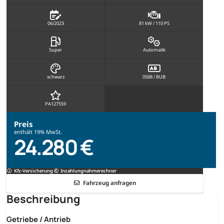
06/2023
81 kW / 110 PS
Super
Automatik
schwarz
0588 / BUB
PA127559
Preis
enthält 19% MwSt.
24.280 €
Kfz-Versicherung
Inzahlungnahmerechner
Fahrzeug anfragen
Beschreibung
Getriebe / Antrieb