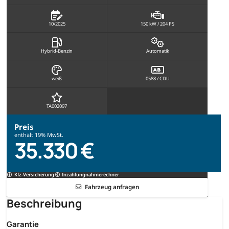
10/2025
150 kW / 204 PS
Hybrid-Benzin
Automatik
weiß
0588 / CDU
TA002097
Preis
enthält 19% MwSt.
35.330 €
Kfz-Versicherung
Inzahlungnahmerechner
Fahrzeug anfragen
Beschreibung
Garantie