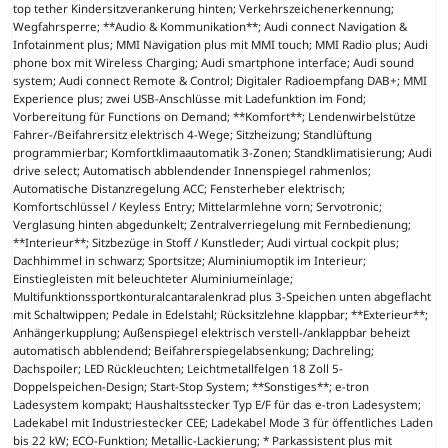
top tether Kindersitzverankerung hinten; Verkehrszeichenerkennung;
Wegfahrsperre; **Audio & Kommunikation**; Audi connect Navigation &
Infotainment plus; MMI Navigation plus mit MMI touch; MMI Radio plus; Audi
phone box mit Wireless Charging; Audi smartphone interface; Audi sound
system; Audi connect Remote & Control; Digitaler Radioempfang DAB+; MMI
Experience plus; zwei USB-Anschlüsse mit Ladefunktion im Fond;
Vorbereitung für Functions on Demand; **Komfort**; Lendenwirbelstütze
Fahrer-/Beifahrersitz elektrisch 4-Wege; Sitzheizung; Standlüftung
programmierbar; Komfortklimaautomatik 3-Zonen; Standklimatisierung; Audi
drive select; Automatisch abblendender Innenspiegel rahmenlos;
Automatische Distanzregelung ACC; Fensterheber elektrisch;
Komfortschlüssel / Keyless Entry; Mittelarmlehne vorn; Servotronic;
Verglasung hinten abgedunkelt; Zentralverriegelung mit Fernbedienung;
**Interieur**; Sitzbezüge in Stoff / Kunstleder; Audi virtual cockpit plus;
Dachhimmel in schwarz; Sportsitze; Aluminiumoptik im Interieur;
Einstiegleisten mit beleuchteter Aluminiumeinlage;
Multifunktionssportkonturalcantaralenkrad plus 3-Speichen unten abgeflacht
mit Schaltwippen; Pedale in Edelstahl; Rücksitzlehne klappbar; **Exterieur**;
Anhängerkupplung; Außenspiegel elektrisch verstell-/anklappbar beheizt
automatisch abblendend; Beifahrerspiegelabsenkung; Dachreling;
Dachspoiler; LED Rückleuchten; Leichtmetallfelgen 18 Zoll 5-
Doppelspeichen-Design; Start-Stop System; **Sonstiges**; e-tron
Ladesystem kompakt; Haushaltsstecker Typ E/F für das e-tron Ladesystem;
Ladekabel mit Industriestecker CEE; Ladekabel Mode 3 für öffentliches Laden
bis 22 kW; ECO-Funktion; Metallic-Lackierung; * Parkassistent plus mit