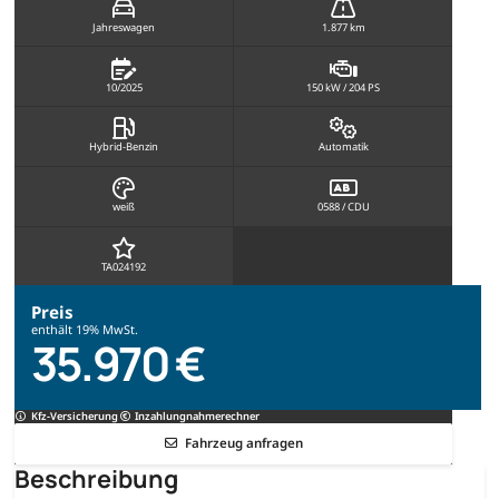
Jahreswagen
1.877 km
10/2025
150 kW / 204 PS
Hybrid-Benzin
Automatik
weiß
0588 / CDU
TA024192
Preis
enthält 19% MwSt.
35.970 €
Kfz-Versicherung
Inzahlungnahmerechner
Fahrzeug anfragen
Beschreibung