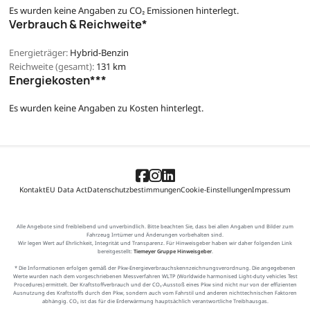
Es wurden keine Angaben zu CO₂ Emissionen hinterlegt.
Verbrauch & Reichweite*
Energieträger:
Hybrid-Benzin
Reichweite (gesamt):
131 km
Energiekosten***
Es wurden keine Angaben zu Kosten hinterlegt.
Kontakt
EU Data Act
Datenschutzbestimmungen
Cookie-Einstellungen
Impressum
Alle Angebote sind freibleibend und unverbindlich. Bitte beachten Sie, dass bei allen Angaben und Bilder zum
Fahrzeug Irrtümer und Änderungen vorbehalten sind.
Wir legen Wert auf Ehrlichkeit, Integrität und Transparenz. Für Hinweisgeber haben wir daher folgenden Link
bereitgestellt:
Tiemeyer Gruppe Hinweisgeber
.
* Die Informationen erfolgen gemäß der Pkw-Energieverbrauchskennzeichnungsverordnung. Die angegebenen
Werte wurden nach dem vorgeschriebenen Messverfahren WLTP (Worldwide harmonised Light-duty vehicles Test
Procedures) ermittelt. Der Kraftstoffverbrauch und der CO₂-Ausstoß eines Pkw sind nicht nur von der effizienten
Ausnutzung des Kraftstoffs durch den Pkw, sondern auch vom Fahrstil und anderen nichttechnischen Faktoren
abhängig. CO₂ ist das für die Erderwärmung hauptsächlich verantwortliche Treibhausgas.