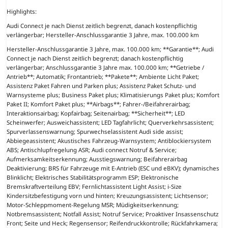
Highlights:
Audi Connect je nach Dienst zeitlich begrenzt, danach kostenpflichtig
verlängerbar; Hersteller-Anschlussgarantie 3 Jahre, max. 100.000 km
Hersteller-Anschlussgarantie 3 Jahre, max. 100.000 km; **Garantie**; Audi
Connect je nach Dienst zeitlich begrenzt; danach kostenpflichtig
verlängerbar; Anschlussgarantie 3 Jahre max. 100.000 km; **Getriebe /
Antrieb**; Automatik; Frontantrieb; **Pakete**; Ambiente Licht Paket;
Assistenz Paket Fahren und Parken plus; Assistenz Paket Schutz- und
Warnsysteme plus; Business Paket plus; Klimatisierungs Paket plus; Komfort
Paket II; Komfort Paket plus; **Airbags**; Fahrer-/Beifahrerairbag;
Interaktionsairbag; Kopfairbag; Seitenairbag; **Sicherheit**; LED
Scheinwerfer; Ausweichassistent; LED Tagfahrlicht; Querverkehrsassistent;
Spurverlassenswarnung; Spurwechselassistent Audi side assist;
Abbiegeassistent; Akustisches Fahrzeug-Warnsystem; Antiblockiersystem
ABS; Antischlupfregelung ASR; Audi connect Notruf & Service;
Aufmerksamkeitserkennung; Ausstiegswarnung; Beifahrerairbag
Deaktivierung; BRS für Fahrzeuge mit E-Antrieb (ESC und eBKV); dynamisches
Blinklicht; Elektrisches Stabilitätsprogramm ESP; Elektronische
Bremskraftverteilung EBV; Fernlichtassistent Light Assist; i-Size
Kindersitzbefestigung vorn und hinten; Kreuzungsassistent; Lichtsensor;
Motor-Schleppmoment-Regelung MSR; Müdigkeitserkennung;
Notbremsassistent; Notfall Assist; Notruf Service; Proaktiver Insassenschutz
Front; Seite und Heck; Regensensor; Reifendruckkontrolle; Rückfahrkamera;