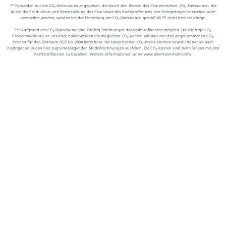
** Es werden nur die CO₂-Emissionen angegeben, die durch den Betrieb des Pkw entstehen. CO₂-Emissionen, die
durch die Produktion und Bereitstellung des Pkw sowie des Kraftstoffes bzw. der Energieträger entstehen oder
vermieden werden, werden bei der Ermittlung der CO₂-Emissionen gemäß WLTP nicht berücksichtigt.
*** Aufgrund der CO₂-Bepreisung sind künftig Erhöhungen der Kraftstoffkosten möglich. Die künftige CO₂-
Preisentwicklung ist unsicher, daher werden die möglichen CO₂-Kosten anhand von drei angenommenen CO₂-
Preisen für den Zeitraum 2025 bis 2034 berechnet. Die tatsächlichen CO₂-Preise können sowohl höher als auch
niedriger als in den hier zugrundeliegenden Modellrechnungen ausfallen. Die CO₂-Kosten sind beim Tanken mit den
Kraftstoffkosten zu bezahlen. Weitere Informationen unter www.alternativ-mobil.info.