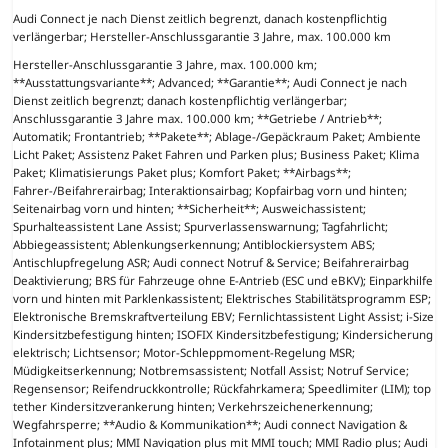
Audi Connect je nach Dienst zeitlich begrenzt, danach kostenpflichtig
verlängerbar; Hersteller-Anschlussgarantie 3 Jahre, max. 100.000 km
Hersteller-Anschlussgarantie 3 Jahre, max. 100.000 km;
**Ausstattungsvariante**; Advanced; **Garantie**; Audi Connect je nach
Dienst zeitlich begrenzt; danach kostenpflichtig verlängerbar;
Anschlussgarantie 3 Jahre max. 100.000 km; **Getriebe / Antrieb**;
Automatik; Frontantrieb; **Pakete**; Ablage-/Gepäckraum Paket; Ambiente
Licht Paket; Assistenz Paket Fahren und Parken plus; Business Paket; Klima
Paket; Klimatisierungs Paket plus; Komfort Paket; **Airbags**;
Fahrer-/Beifahrerairbag; Interaktionsairbag; Kopfairbag vorn und hinten;
Seitenairbag vorn und hinten; **Sicherheit**; Ausweichassistent;
Spurhalteassistent Lane Assist; Spurverlassenswarnung; Tagfahrlicht;
Abbiegeassistent; Ablenkungserkennung; Antiblockiersystem ABS;
Antischlupfregelung ASR; Audi connect Notruf & Service; Beifahrerairbag
Deaktivierung; BRS für Fahrzeuge ohne E-Antrieb (ESC und eBKV); Einparkhilfe
vorn und hinten mit Parklenkassistent; Elektrisches Stabilitätsprogramm ESP;
Elektronische Bremskraftverteilung EBV; Fernlichtassistent Light Assist; i-Size
Kindersitzbefestigung hinten; ISOFIX Kindersitzbefestigung; Kindersicherung
elektrisch; Lichtsensor; Motor-Schleppmoment-Regelung MSR;
Müdigkeitserkennung; Notbremsassistent; Notfall Assist; Notruf Service;
Regensensor; Reifendruckkontrolle; Rückfahrkamera; Speedlimiter (LIM); top
tether Kindersitzverankerung hinten; Verkehrszeichenerkennung;
Wegfahrsperre; **Audio & Kommunikation**; Audi connect Navigation &
Infotainment plus; MMI Navigation plus mit MMI touch; MMI Radio plus; Audi