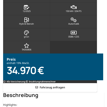
12/2025
150 kW / 204 PS
Hybrid-Benzin
Automatik
grün
0588 / CDS
TA050806
Preis
enthält 19% MwSt.
34.970 €
Kfz-Versicherung
Inzahlungnahmerechner
Fahrzeug anfragen
Beschreibung
Highlights: