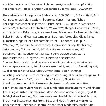
Audi Connect je nach Dienst zeitlich begrenzt, danach kostenpflichtig
verlängerbar; Hersteller-Anschlussgarantie 3 Jahre, max. 100.000 km
Hersteller-Anschlussgarantie 3 Jahre, max. 100.000 km; **Garantie**; Audi
Connect je nach Dienst zeitlich begrenzt; danach kostenpflichtig
verlängerbar; Anschlussgarantie 3 Jahre max. 100.000 km; **Getriebe /
Antrieb**; Automatik; Frontantrieb; **Pakete**; Ablage-/Gepäckraum Paket;
Ambiente Licht Paket plus; Assistenz Paket Fahren und Parken pro; Assistenz
Paket Schutz- und Warnsysteme plus; Business Paket plus; Glanz Paket;
Klimatisierungs Paket plus; Komfort Paket II; Komfort Paket plus;
**Airbags**; Fahrer-/Beifahrerairbag; Interaktionsairbag; Kopfairbag;
Seitenairbag; **Sicherheit**; 360 Grad Kamera - Area View; LED
Scheinwerfer; Adaptiver Fahrassistent (AFA); Ausweichassistent;
Halteassistent; LED Tagfahrlicht; Querverkehrsassistent;
Spurwechselassistent Audi side assist; Abbiegeassistent; Akustisches
Fahrzeug-Warnsystem; Antiblockiersystem ABS; Antischlupfregelung ASR;
Audi connect Notruf & Service; Aufmerksamkeitserkennung;
Ausstiegswarnung; Beifahrerairbag Deaktivierung; BRS für Fahrzeuge mit E-
Antrieb (ESC und eBKV); dynamisches Blinklicht; Elektrisches
Stabilitätsprogramm ESP; Elektronische Bremskraftverteilung EBV;
Fernlichtassistent Light Assist; i-Size Kindersitzbefestigung vorn und hinten;
Kreuzungsassistent; Lichtsensor; Motor-Schleppmoment-Regelung MSR;
Müdigkeitserkennung; Notbremsassistent; Notfall Assist; Notruf Service;
Proaktiver Insassenschutz Front; Seite und Heck; Progressivlenkung;
Regensensor; Reifendruckkontrolle; top tether Kindersitzverankerung