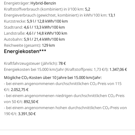
Energieträger:
Hybrid-Benzin
Kraftstoffverbrauch (kombiniert) in l/100 km:
5,2
Energieverbrauch (gewichtet, kombiniert) in kWh/100 km:
13,1
Kurzstrecke:
5,9 l / 12,8 kWh/100 km
Stadtrand:
4,6 l / 13,3 kWh/100 km
Landstraße:
4,6 l / 14,8 kWh/100 km
Autobahn:
5,9 l / 21,4 kWh/100 km
Reichweite (gesamt):
129 km
Energiekosten***
Kraftfahrzeugsteuer (jährlich):
78 €
Energiekosten bei 15.000 km/Jahr (Kraftstoffpreis:
1,
73
€
/l):
1.347,06 €
Mögliche CO₂-Kosten über 10 Jahre bei 15.000 km/Jahr:
- bei einem angenommenen durchschnittlichen CO₂-Preis von 115
€/t:
2.052,75 €
- bei einem angenommenen niedrigen durchschnittlichen CO₂-Preis
von 50 €/t:
892,50 €
- bei einem angenommenen hohen durchschnittlichen CO₂-Preis von
190 €/t:
3.391,50 €