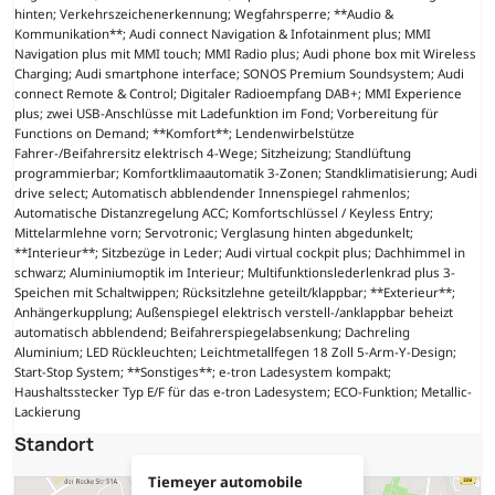
hinten; Verkehrszeichenerkennung; Wegfahrsperre; **Audio &
Kommunikation**; Audi connect Navigation & Infotainment plus; MMI
Navigation plus mit MMI touch; MMI Radio plus; Audi phone box mit Wireless
Charging; Audi smartphone interface; SONOS Premium Soundsystem; Audi
connect Remote & Control; Digitaler Radioempfang DAB+; MMI Experience
plus; zwei USB-Anschlüsse mit Ladefunktion im Fond; Vorbereitung für
Functions on Demand; **Komfort**; Lendenwirbelstütze
Fahrer-/Beifahrersitz elektrisch 4-Wege; Sitzheizung; Standlüftung
programmierbar; Komfortklimaautomatik 3-Zonen; Standklimatisierung; Audi
drive select; Automatisch abblendender Innenspiegel rahmenlos;
Automatische Distanzregelung ACC; Komfortschlüssel / Keyless Entry;
Mittelarmlehne vorn; Servotronic; Verglasung hinten abgedunkelt;
**Interieur**; Sitzbezüge in Leder; Audi virtual cockpit plus; Dachhimmel in
schwarz; Aluminiumoptik im Interieur; Multifunktionslederlenkrad plus 3-
Speichen mit Schaltwippen; Rücksitzlehne geteilt/klappbar; **Exterieur**;
Anhängerkupplung; Außenspiegel elektrisch verstell-/anklappbar beheizt
automatisch abblendend; Beifahrerspiegelabsenkung; Dachreling
Aluminium; LED Rückleuchten; Leichtmetallfegen 18 Zoll 5-Arm-Y-Design;
Start-Stop System; **Sonstiges**; e-tron Ladesystem kompakt;
Haushaltsstecker Typ E/F für das e-tron Ladesystem; ECO-Funktion; Metallic-
Lackierung
Standort
Tiemeyer automobile