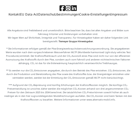
Kontakt
EU Data Act
Datenschutzbestimmungen
Cookie-Einstellungen
Impressum
Alle Angebote sind freibleibend und unverbindlich. Bitte beachten Sie, dass bei allen Angaben und Bilder zum
Fahrzeug Irrtümer und Änderungen vorbehalten sind.
Wir legen Wert auf Ehrlichkeit, Integrität und Transparenz. Für Hinweisgeber haben wir daher folgenden Link
bereitgestellt:
Tiemeyer Gruppe Hinweisgeber
.
* Die Informationen erfolgen gemäß der Pkw-Energieverbrauchskennzeichnungsverordnung. Die angegebenen
Werte wurden nach dem vorgeschriebenen Messverfahren WLTP (Worldwide harmonised Light-duty vehicles Test
Procedures) ermittelt. Der Kraftstoffverbrauch und der CO₂-Ausstoß eines Pkw sind nicht nur von der effizienten
Ausnutzung des Kraftstoffs durch den Pkw, sondern auch vom Fahrstil und anderen nichttechnischen Faktoren
abhängig. CO₂ ist das für die Erderwärmung hauptsächlich verantwortliche Treibhausgas.
** Es werden nur die CO₂-Emissionen angegeben, die durch den Betrieb des Pkw entstehen. CO₂-Emissionen, die
durch die Produktion und Bereitstellung des Pkw sowie des Kraftstoffes bzw. der Energieträger entstehen oder
vermieden werden, werden bei der Ermittlung der CO₂-Emissionen gemäß WLTP nicht berücksichtigt.
*** Aufgrund der CO₂-Bepreisung sind künftig Erhöhungen der Kraftstoffkosten möglich. Die künftige CO₂-
Preisentwicklung ist unsicher, daher werden die möglichen CO₂-Kosten anhand von drei angenommenen CO₂-
Preisen für den Zeitraum 2025 bis 2034 berechnet. Die tatsächlichen CO₂-Preise können sowohl höher als auch
niedriger als in den hier zugrundeliegenden Modellrechnungen ausfallen. Die CO₂-Kosten sind beim Tanken mit den
Kraftstoffkosten zu bezahlen. Weitere Informationen unter www.alternativ-mobil.info.