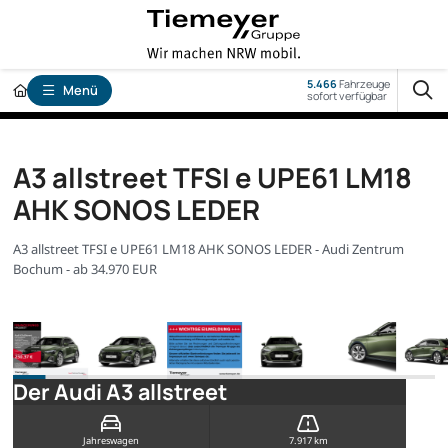
5.466
Fahrzeuge
Menü
sofort verfügbar
A3 allstreet TFSI e UPE61 LM18
AHK SONOS LEDER
A3 allstreet TFSI e UPE61 LM18 AHK SONOS LEDER - Audi Zentrum
Bochum - ab 34.970 EUR
Der Audi A3 allstreet
Jahreswagen
7.917 km