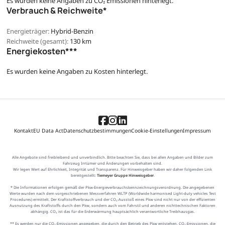
Es wurden keine Angaben zu CO₂ Emissionen hinterlegt.
Verbrauch & Reichweite*
Energieträger:
Hybrid-Benzin
Reichweite (gesamt):
130 km
Energiekosten***
Es wurden keine Angaben zu Kosten hinterlegt.
Kontakt
EU Data Act
Datenschutzbestimmungen
Cookie-Einstellungen
Impressum
Alle Angebote sind freibleibend und unverbindlich. Bitte beachten Sie, dass bei allen Angaben und Bilder zum
Fahrzeug Irrtümer und Änderungen vorbehalten sind.
Wir legen Wert auf Ehrlichkeit, Integrität und Transparenz. Für Hinweisgeber haben wir daher folgenden Link
bereitgestellt:
Tiemeyer Gruppe Hinweisgeber
.
* Die Informationen erfolgen gemäß der Pkw-Energieverbrauchskennzeichnungsverordnung. Die angegebenen
Werte wurden nach dem vorgeschriebenen Messverfahren WLTP (Worldwide harmonised Light-duty vehicles Test
Procedures) ermittelt. Der Kraftstoffverbrauch und der CO₂-Ausstoß eines Pkw sind nicht nur von der effizienten
Ausnutzung des Kraftstoffs durch den Pkw, sondern auch vom Fahrstil und anderen nichttechnischen Faktoren
abhängig. CO₂ ist das für die Erderwärmung hauptsächlich verantwortliche Treibhausgas.
** Es werden nur die CO₂-Emissionen angegeben, die durch den Betrieb des Pkw entstehen. CO₂-Emissionen, die