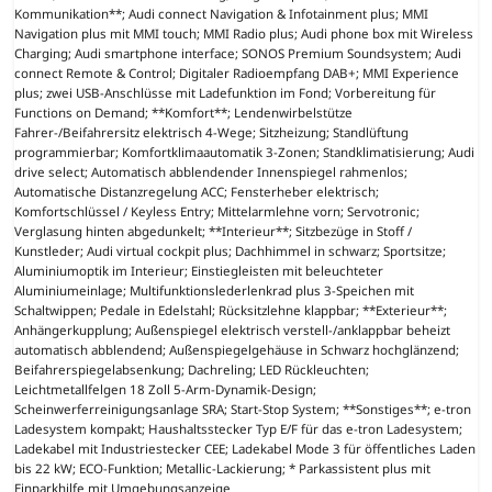
Kommunikation**; Audi connect Navigation & Infotainment plus; MMI
Navigation plus mit MMI touch; MMI Radio plus; Audi phone box mit Wireless
Charging; Audi smartphone interface; SONOS Premium Soundsystem; Audi
connect Remote & Control; Digitaler Radioempfang DAB+; MMI Experience
plus; zwei USB-Anschlüsse mit Ladefunktion im Fond; Vorbereitung für
Functions on Demand; **Komfort**; Lendenwirbelstütze
Fahrer-/Beifahrersitz elektrisch 4-Wege; Sitzheizung; Standlüftung
programmierbar; Komfortklimaautomatik 3-Zonen; Standklimatisierung; Audi
drive select; Automatisch abblendender Innenspiegel rahmenlos;
Automatische Distanzregelung ACC; Fensterheber elektrisch;
Komfortschlüssel / Keyless Entry; Mittelarmlehne vorn; Servotronic;
Verglasung hinten abgedunkelt; **Interieur**; Sitzbezüge in Stoff /
Kunstleder; Audi virtual cockpit plus; Dachhimmel in schwarz; Sportsitze;
Aluminiumoptik im Interieur; Einstiegleisten mit beleuchteter
Aluminiumeinlage; Multifunktionslederlenkrad plus 3-Speichen mit
Schaltwippen; Pedale in Edelstahl; Rücksitzlehne klappbar; **Exterieur**;
Anhängerkupplung; Außenspiegel elektrisch verstell-/anklappbar beheizt
automatisch abblendend; Außenspiegelgehäuse in Schwarz hochglänzend;
Beifahrerspiegelabsenkung; Dachreling; LED Rückleuchten;
Leichtmetallfelgen 18 Zoll 5-Arm-Dynamik-Design;
Scheinwerferreinigungsanlage SRA; Start-Stop System; **Sonstiges**; e-tron
Ladesystem kompakt; Haushaltsstecker Typ E/F für das e-tron Ladesystem;
Ladekabel mit Industriestecker CEE; Ladekabel Mode 3 für öffentliches Laden
bis 22 kW; ECO-Funktion; Metallic-Lackierung; * Parkassistent plus mit
Einparkhilfe mit Umgebungsanzeige