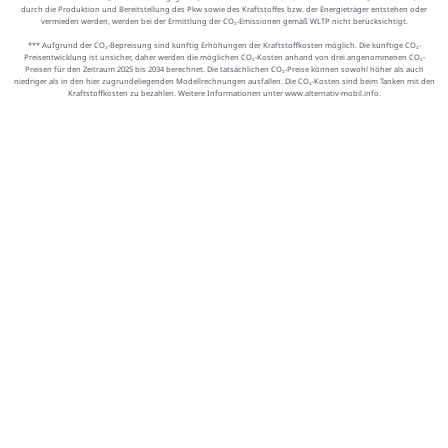
durch die Produktion und Bereitstellung des Pkw sowie des Kraftstoffes bzw. der Energieträger entstehen oder
vermieden werden, werden bei der Ermittlung der CO₂-Emissionen gemäß WLTP nicht berücksichtigt.
*** Aufgrund der CO₂-Bepreisung sind künftig Erhöhungen der Kraftstoffkosten möglich. Die künftige CO₂-
Preisentwicklung ist unsicher, daher werden die möglichen CO₂-Kosten anhand von drei angenommenen CO₂-
Preisen für den Zeitraum 2025 bis 2034 berechnet. Die tatsächlichen CO₂-Preise können sowohl höher als auch
niedriger als in den hier zugrundeliegenden Modellrechnungen ausfallen. Die CO₂-Kosten sind beim Tanken mit den
Kraftstoffkosten zu bezahlen. Weitere Informationen unter www.alternativ-mobil.info.