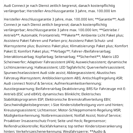
Audi Connect je nach Dienst zeitlich begrenzt, danach kostenpflichtig
verlängerbar; Hersteller-Anschlussgarantie 3 Jahre, max. 100.000 km
Hersteller-Anschlussgarantie 3 Jahre, max. 100.000 km; **Garantie**; Audi
Connect je nach Dienst zeitlich begrenzt; danach kostenpflichtig
verlängerbar; Anschlussgarantie 3 Jahre max. 100.000 km; **Getriebe /
Antrieb**; Automatik; Frontantrieb; **Pakete**; Ambiente Licht Paket plus;
Assistenz Paket Fahren und Parken pro; Assistenz Paket Schutz- und
Warnsysteme plus; Business Paket plus; Klimatisierungs Paket plus; Komfort
Paket II; Komfort Paket plus; **Airbags**; Fahrer-/Beifahrerairbag;
Interaktionsairbag; Kopfairbag; Seitenairbag; **Sicherheit**; Matrix LED
Scheinwerfer; Adaptiver Fahrassistent (AFA); Ausweichassistent; dynamische
Lichtinszenierung; Halteassistent; LED Tagfahrlicht; Querverkehrsassistent;
Spurwechselassistent Audi side assist; Abbiegeassistent; Akustisches
Fahrzeug-Warnsystem; Antiblockiersystem ABS; Antischlupfregelung ASR;
Audi connect Notruf & Service; Aufmerksamkeitserkennung;
Ausstiegswarnung; Beifahrerairbag Deaktivierung; BRS für Fahrzeuge mit E-
Antrieb (ESC und eBKV); dynamisches Blinklicht; Elektrisches
Stabilitätsprogramm ESP; Elektronische Bremskraftverteilung EBV;
Geschwindigkeitsbegrenzer; i-Size Kindersitzbefestigung vorn und hinten;
Kreuzungsassistent; Lichtsensor; Motor-Schleppmoment-Regelung MSR;
Müdigkeitserkennung; Notbremsassistent; Notfall Assist; Notruf Service;
Proaktiver Insassenschutz Front; Seite und Heck; Regensensor;
Reifendruckkontrolle; Rückfahrkamera; top tether Kindersitzverankerung
hinten; Verkehrszeichenerkennung; Wegfahrsperre; **Audio &