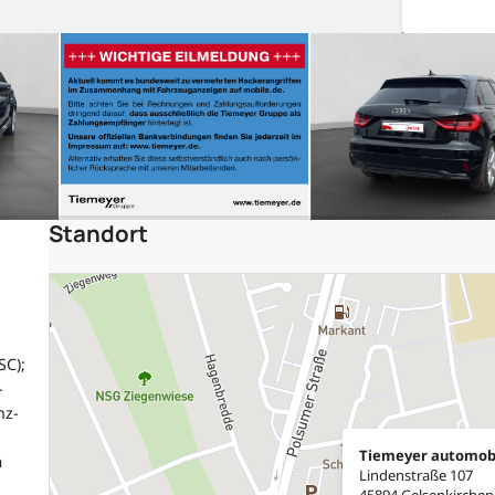
Standort
SC);
-
nz-
Tiemeyer automob
m
Lindenstraße 107
45894 Gelsenkirchen