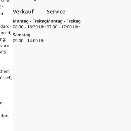
seite;
ür
Verkauf
Service
tem
Montag - Freitag
Montag - Freitag
ndard-
08:30 - 18:30 Uhr
07:30 - 17:00 Uhr
anced;
Samstag
ung:
09:00 - 14:00 Uhr
 vorn
(APS
d
schem
üssel);
ad
tion;