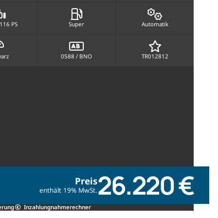
 116 PS
Super
Automatik
arz
0588 / BNO
TR012812
26.220 €
Preis
enthält 19% MwSt.
erung
Inzahlungnahmerechner