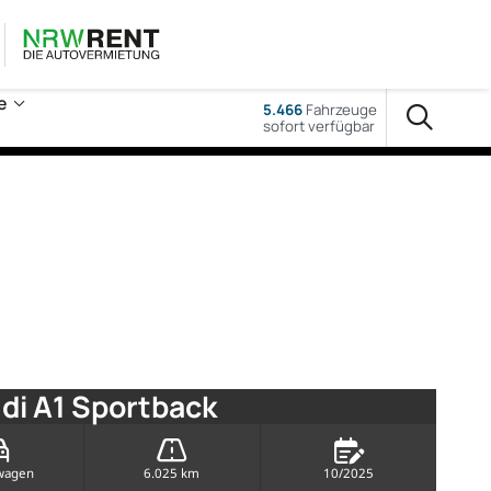
e
5.466
Fahrzeuge
sofort verfügbar
di A1 Sportback
wagen
6.025 km
10/2025