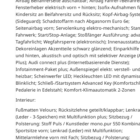
Airbag Beifahrerseite abschaltbar; Airbag Fahrer-/Beifahrer
Fensterheber elektrisch vorn + hinten; Isofix-Aufnahmen f
Kindersitz an Beifahrersitz und Rücksitz; Kopf-Airbag-Sys
(Sideguard); Schadstoffarm nach Abgasnorm Euro 6e;
Seitenairbag vorn; Servolenkung elektro-mechanisch; Sta
Fahrwerk; Start/Stop-Anlage; Stoßfänger Ausführung: adv
Tagfahrlicht; Wegfahrsperre (elektronisch); Innenausstatt
Dekoreinlagen Akzentteile schwarz glänzend; Einparkhilfe
und hinten, akustisch und optisch mit selektiver Anzeige 
Plus); Audi connect plus (Internetbasierende Dienste);
Infotainment-Paket plus; Außenspiegel elektr. verstell- un
heizbar; Scheinwerfer LED; Heckleuchten LED mit dynami
Blinklicht; Schließ-/Startsystem Advanced Key (Komfortschl
Pedalerie in Edelstahl; Komfort-Klimaautomatik 2-Zonen
Interieur:
Fußmatten Velours; Rücksitzlehne geteilt/klappbar; Lenkr
(Leder - 3-Speichen) mit Multifunktion plus; Sitzbezug /
Polsterung: Stoff Puls / Kunstleder mono.pur 550 Kombina
Sportsitze vorn; Lenkrad (Leder) mit Multifunktion;
Mittelarmlehne vorn mit Fach; Sitzbezug / Polsterung: