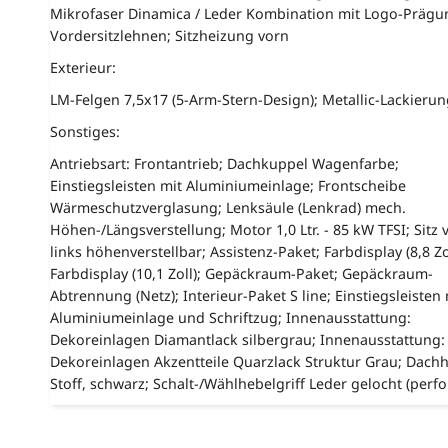
Mikrofaser Dinamica / Leder Kombination mit Logo-Prägu
Vordersitzlehnen; Sitzheizung vorn
Exterieur:
LM-Felgen 7,5x17 (5-Arm-Stern-Design); Metallic-Lackierun
Sonstiges:
Antriebsart: Frontantrieb; Dachkuppel Wagenfarbe;
Einstiegsleisten mit Aluminiumeinlage; Frontscheibe
Wärmeschutzverglasung; Lenksäule (Lenkrad) mech.
Höhen-/Längsverstellung; Motor 1,0 Ltr. - 85 kW TFSI; Sitz 
links höhenverstellbar; Assistenz-Paket; Farbdisplay (8,8 Zol
Farbdisplay (10,1 Zoll); Gepäckraum-Paket; Gepäckraum-
Abtrennung (Netz); Interieur-Paket S line; Einstiegsleisten 
Aluminiumeinlage und Schriftzug; Innenausstattung:
Dekoreinlagen Diamantlack silbergrau; Innenausstattung:
Dekoreinlagen Akzentteile Quarzlack Struktur Grau; Dach
Stoff, schwarz; Schalt-/Wählhebelgriff Leder gelocht (perfor