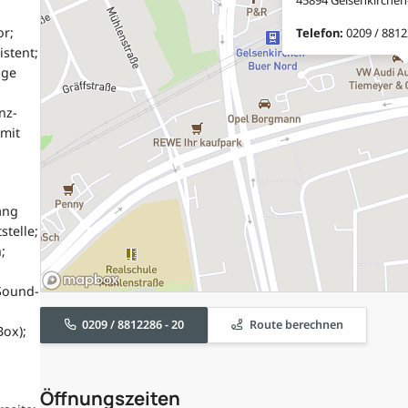
or;
Telefon:
0209 / 8812
istent;
age
nz-
 mit
ang
stelle;
;
 Sound-
0209 / 8812286 - 20
Route berechnen
ox);
Öffnungszeiten