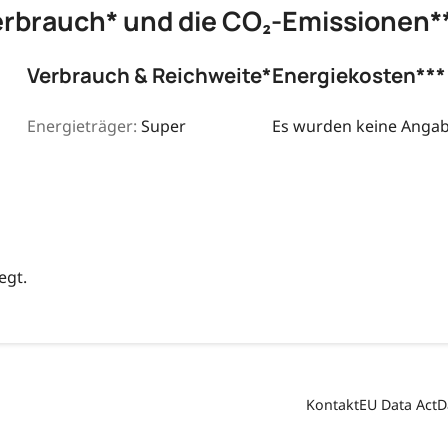
erbrauch* und die CO₂-Emissionen*
Verbrauch & Reichweite*
Energiekosten***
Energieträger:
Super
Es wurden keine Angabe
egt.
Kontakt
EU Data Act
D