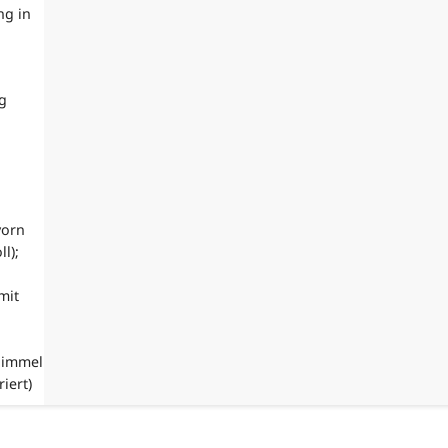
ng in
g
vorn
l);
mit
himmel
iert)