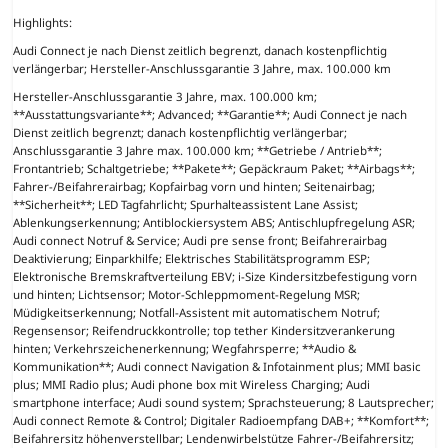
Highlights:
Audi Connect je nach Dienst zeitlich begrenzt, danach kostenpflichtig
verlängerbar; Hersteller-Anschlussgarantie 3 Jahre, max. 100.000 km
Hersteller-Anschlussgarantie 3 Jahre, max. 100.000 km;
**Ausstattungsvariante**; Advanced; **Garantie**; Audi Connect je nach
Dienst zeitlich begrenzt; danach kostenpflichtig verlängerbar;
Anschlussgarantie 3 Jahre max. 100.000 km; **Getriebe / Antrieb**;
Frontantrieb; Schaltgetriebe; **Pakete**; Gepäckraum Paket; **Airbags**;
Fahrer-/Beifahrerairbag; Kopfairbag vorn und hinten; Seitenairbag;
**Sicherheit**; LED Tagfahrlicht; Spurhalteassistent Lane Assist;
Ablenkungserkennung; Antiblockiersystem ABS; Antischlupfregelung ASR;
Audi connect Notruf & Service; Audi pre sense front; Beifahrerairbag
Deaktivierung; Einparkhilfe; Elektrisches Stabilitätsprogramm ESP;
Elektronische Bremskraftverteilung EBV; i-Size Kindersitzbefestigung vorn
und hinten; Lichtsensor; Motor-Schleppmoment-Regelung MSR;
Müdigkeitserkennung; Notfall-Assistent mit automatischem Notruf;
Regensensor; Reifendruckkontrolle; top tether Kindersitzverankerung
hinten; Verkehrszeichenerkennung; Wegfahrsperre; **Audio &
Kommunikation**; Audi connect Navigation & Infotainment plus; MMI basic
plus; MMI Radio plus; Audi phone box mit Wireless Charging; Audi
smartphone interface; Audi sound system; Sprachsteuerung; 8 Lautsprecher;
Audi connect Remote & Control; Digitaler Radioempfang DAB+; **Komfort**;
Beifahrersitz höhenverstellbar; Lendenwirbelstütze Fahrer-/Beifahrersitz;