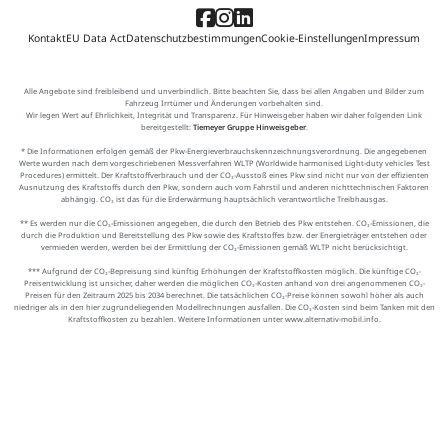
Kontakt
EU Data Act
Datenschutzbestimmungen
Cookie-Einstellungen
Impressum
Alle Angebote sind freibleibend und unverbindlich. Bitte beachten Sie, dass bei allen Angaben und Bilder zum
Fahrzeug Irrtümer und Änderungen vorbehalten sind.
Wir legen Wert auf Ehrlichkeit, Integrität und Transparenz. Für Hinweisgeber haben wir daher folgenden Link
bereitgestellt:
Tiemeyer Gruppe Hinweisgeber
.
* Die Informationen erfolgen gemäß der Pkw-Energieverbrauchskennzeichnungsverordnung. Die angegebenen
Werte wurden nach dem vorgeschriebenen Messverfahren WLTP (Worldwide harmonised Light-duty vehicles Test
Procedures) ermittelt. Der Kraftstoffverbrauch und der CO₂-Ausstoß eines Pkw sind nicht nur von der effizienten
Ausnutzung des Kraftstoffs durch den Pkw, sondern auch vom Fahrstil und anderen nichttechnischen Faktoren
abhängig. CO₂ ist das für die Erderwärmung hauptsächlich verantwortliche Treibhausgas.
** Es werden nur die CO₂-Emissionen angegeben, die durch den Betrieb des Pkw entstehen. CO₂-Emissionen, die
durch die Produktion und Bereitstellung des Pkw sowie des Kraftstoffes bzw. der Energieträger entstehen oder
vermieden werden, werden bei der Ermittlung der CO₂-Emissionen gemäß WLTP nicht berücksichtigt.
*** Aufgrund der CO₂-Bepreisung sind künftig Erhöhungen der Kraftstoffkosten möglich. Die künftige CO₂-
Preisentwicklung ist unsicher, daher werden die möglichen CO₂-Kosten anhand von drei angenommenen CO₂-
Preisen für den Zeitraum 2025 bis 2034 berechnet. Die tatsächlichen CO₂-Preise können sowohl höher als auch
niedriger als in den hier zugrundeliegenden Modellrechnungen ausfallen. Die CO₂-Kosten sind beim Tanken mit den
Kraftstoffkosten zu bezahlen. Weitere Informationen unter www.alternativ-mobil.info.