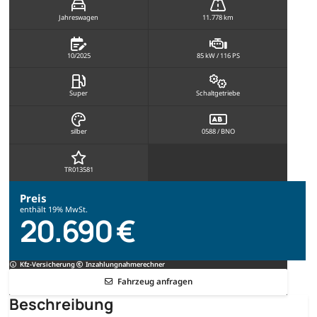
Jahreswagen
11.778 km
10/2025
85 kW / 116 PS
Super
Schaltgetriebe
silber
0588 / BNO
TR013581
Preis
enthält 19% MwSt.
20.690 €
Kfz-Versicherung
Inzahlungnahmerechner
Fahrzeug anfragen
Beschreibung