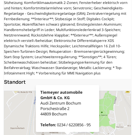
Sitzheizung; Komfortklimaautomatik 2-Zonen; Fensterheber elektrisch vorn
und hinten; Komfortmittelarmlehne vorn; Servotronic; Geschwindigkeits-
Regelanlage - Geschwindigkeitsregelanlage (GRA); Zentralverriegelung mit
Fernbedienung; **Interieur**; Sitzbezüge in Stoff; Digitales Cockpit;
Sportsitze; Akzentflächen schwarz glänzend; Einstiegsleisten Aluminium;
Handbremshebelgriff in Leder; Multifunktionslederlenkrad 3-Speichen;
Netztrennwand; Rücksitzlehne klappbar; **Exterieur**; Außenspiegel
elektrisch verstell-/beheizbar; Elektronische Differentialsperre XDS
Dynamische Traktions Hilfe; Heckspoiler; Leichtmetallfelgen 16 Zoll 10-
Speichen-Turbinen-Design; Rekuperation - Bremsenergierückgewinnung;
Start-Stop System; Leuchtweitenregulierung; **Sonstiges**; 4 Türen;
Scheibenwaschdüsen beheizbar; Sitzbelegungserkennung für den
Beifahrerairbag; Waschwasser-Standanzeige; Metallic-Lackierung; * Top-
Infotainment High; * Vorbereitung für MMI Navigation plus
Standort
Tiemeyer automobile
GmbH & Co. KG
Audi Zentrum Bochum
Porschestraße 2
44809 Bochum
Telefon:
0234 / 6220856 - 95