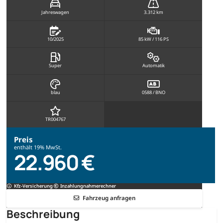
Jahreswagen
3.312 km
10/2025
85 kW / 116 PS
Super
Automatik
blau
0588 / BNO
TR004767
Preis
enthält 19% MwSt.
22.960 €
Kfz-Versicherung
Inzahlungnahmerechner
Fahrzeug anfragen
Beschreibung