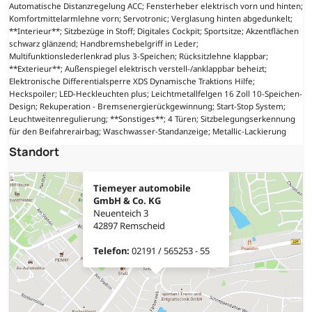
Automatische Distanzregelung ACC; Fensterheber elektrisch vorn und hinten;
Komfortmittelarmlehne vorn; Servotronic; Verglasung hinten abgedunkelt;
**Interieur**; Sitzbezüge in Stoff; Digitales Cockpit; Sportsitze; Akzentflächen
schwarz glänzend; Handbremshebelgriff in Leder;
Multifunktionslederlenkrad plus 3-Speichen; Rücksitzlehne klappbar;
**Exterieur**; Außenspiegel elektrisch verstell-/anklappbar beheizt;
Elektronische Differentialsperre XDS Dynamische Traktions Hilfe;
Heckspoiler; LED-Heckleuchten plus; Leichtmetallfelgen 16 Zoll 10-Speichen-
Design; Rekuperation - Bremsenergierückgewinnung; Start-Stop System;
Leuchtweitenregulierung; **Sonstiges**; 4 Türen; Sitzbelegungserkennung
für den Beifahrerairbag; Waschwasser-Standanzeige; Metallic-Lackierung
Standort
Tiemeyer automobile
GmbH & Co. KG
Neuenteich 3
42897 Remscheid
Telefon:
02191 / 565253 - 55