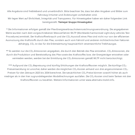
Alle Angebote sind freibleibend und unverbindlich. Bitte beachten Sie, dass bei allen Angaben und Bilder zum
Fahrzeug Irrtümer und Änderungen vorbehalten sind.
Wir legen Wert auf Ehrlichkeit, Integrität und Transparenz. Für Hinweisgeber haben wir daher folgenden Link
bereitgestellt:
Tiemeyer Gruppe Hinweisgeber
.
* Die Informationen erfolgen gemäß der Pkw-Energieverbrauchskennzeichnungsverordnung. Die angegebenen
Werte wurden nach dem vorgeschriebenen Messverfahren WLTP (Worldwide harmonised Light-duty vehicles Test
Procedures) ermittelt. Der Kraftstoffverbrauch und der CO₂-Ausstoß eines Pkw sind nicht nur von der effizienten
Ausnutzung des Kraftstoffs durch den Pkw, sondern auch vom Fahrstil und anderen nichttechnischen Faktoren
abhängig. CO₂ ist das für die Erderwärmung hauptsächlich verantwortliche Treibhausgas.
** Es werden nur die CO₂-Emissionen angegeben, die durch den Betrieb des Pkw entstehen. CO₂-Emissionen, die
durch die Produktion und Bereitstellung des Pkw sowie des Kraftstoffes bzw. der Energieträger entstehen oder
vermieden werden, werden bei der Ermittlung der CO₂-Emissionen gemäß WLTP nicht berücksichtigt.
*** Aufgrund der CO₂-Bepreisung sind künftig Erhöhungen der Kraftstoffkosten möglich. Die künftige CO₂-
Preisentwicklung ist unsicher, daher werden die möglichen CO₂-Kosten anhand von drei angenommenen CO₂-
Preisen für den Zeitraum 2025 bis 2034 berechnet. Die tatsächlichen CO₂-Preise können sowohl höher als auch
niedriger als in den hier zugrundeliegenden Modellrechnungen ausfallen. Die CO₂-Kosten sind beim Tanken mit den
Kraftstoffkosten zu bezahlen. Weitere Informationen unter www.alternativ-mobil.info.