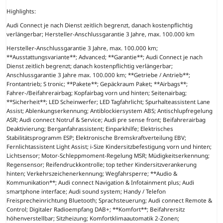
Highlights:
Audi Connect je nach Dienst zeitlich begrenzt, danach kostenpflichtig
verlängerbar; Hersteller-Anschlussgarantie 3 Jahre, max. 100.000 km
Hersteller-Anschlussgarantie 3 Jahre, max. 100.000 km;
**Ausstattungsvariante**; Advanced; **Garantie**; Audi Connect je nach
Dienst zeitlich begrenzt; danach kostenpflichtig verlängerbar;
Anschlussgarantie 3 Jahre max. 100.000 km; **Getriebe / Antrieb**;
Frontantrieb; S tronic; **Pakete**; Gepäckraum Paket; **Airbags**;
Fahrer-/Beifahrerairbag; Kopfairbag vorn und hinten; Seitenairbag;
**Sicherheit**; LED Scheinwerfer; LED Tagfahrlicht; Spurhalteassistent Lane
Assist; Ablenkungserkennung; Antiblockiersystem ABS; Antischlupfregelung
ASR; Audi connect Notruf & Service; Audi pre sense front; Beifahrerairbag
Deaktivierung; Berganfahrassistent; Einparkhilfe; Elektrisches
Stabilitätsprogramm ESP; Elektronische Bremskraftverteilung EBV;
Fernlichtassistent Light Assist; i-Size Kindersitzbefestigung vorn und hinten;
Lichtsensor; Motor-Schleppmoment-Regelung MSR; Müdigkeitserkennung;
Regensensor; Reifendruckkontrolle; top tether Kindersitzverankerung
hinten; Verkehrszeichenerkennung; Wegfahrsperre; **Audio &
Kommunikation**; Audi connect Navigation & Infotainment plus; Audi
smartphone interface; Audi sound system; Handy / Telefon
Freisprecheinrichtung Bluetooth; Sprachsteuerung; Audi connect Remote &
Control; Digitaler Radioempfang DAB+; **Komfort**; Beifahrersitz
höhenverstellbar; Sitzheizung; Komfortklimaautomatik 2-Zonen;