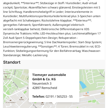
abgedunkelt; **Interieur**; Sitzbezüge in Stoff / Kunstleder; Audi virtual
cockpit; Sportsitze; Akzentflächen schwarz glänzend; Einstiegsleisten mit S
line Schriftzug; Handbremshebelgriff in Leder; Interieurelemente in
Kunstleder; Multifunktionssportkonturlederlenkrad plus 3-Speichen unten
abgeflacht mit Schaltwippen; Rücksitzlehne klappbar; **Exterieur**;
geregeltes Fahrwerk; Sportfahrwerk; Außenspiegel elektrisch
verstell-/anklappbar beheizt; Elektronische Differentialsperre XDS
Dynamische Traktions Hilfe; LED-Heckleuchten plus; Leichtmetallfelgen 17
Zoll Audi Sport 5-Doppelspeichen-Design; Rekuperation -
Bremsenergierückgewinnung; S line Dachkantenspoiler; Start-Stop System;
Leuchtweitenregulierung; **Sonstiges**; 4 Türen; Bremssättel in rot; ECO-
Funktion; Sitzbelegungserkennung für den Beifahrerairbag; Waschwasser-
Standanzeige; Metallic-Lackierung
Standort
Tiemeyer automobile
GmbH & Co. KG
Neuenteich 3
42897 Remscheid
Telefon:
02191 / 565253 - 55