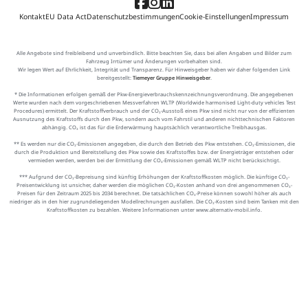
Kontakt
EU Data Act
Datenschutzbestimmungen
Cookie-Einstellungen
Impressum
Alle Angebote sind freibleibend und unverbindlich. Bitte beachten Sie, dass bei allen Angaben und Bilder zum
Fahrzeug Irrtümer und Änderungen vorbehalten sind.
Wir legen Wert auf Ehrlichkeit, Integrität und Transparenz. Für Hinweisgeber haben wir daher folgenden Link
bereitgestellt:
Tiemeyer Gruppe Hinweisgeber
.
* Die Informationen erfolgen gemäß der Pkw-Energieverbrauchskennzeichnungsverordnung. Die angegebenen
Werte wurden nach dem vorgeschriebenen Messverfahren WLTP (Worldwide harmonised Light-duty vehicles Test
Procedures) ermittelt. Der Kraftstoffverbrauch und der CO₂-Ausstoß eines Pkw sind nicht nur von der effizienten
Ausnutzung des Kraftstoffs durch den Pkw, sondern auch vom Fahrstil und anderen nichttechnischen Faktoren
abhängig. CO₂ ist das für die Erderwärmung hauptsächlich verantwortliche Treibhausgas.
** Es werden nur die CO₂-Emissionen angegeben, die durch den Betrieb des Pkw entstehen. CO₂-Emissionen, die
durch die Produktion und Bereitstellung des Pkw sowie des Kraftstoffes bzw. der Energieträger entstehen oder
vermieden werden, werden bei der Ermittlung der CO₂-Emissionen gemäß WLTP nicht berücksichtigt.
*** Aufgrund der CO₂-Bepreisung sind künftig Erhöhungen der Kraftstoffkosten möglich. Die künftige CO₂-
Preisentwicklung ist unsicher, daher werden die möglichen CO₂-Kosten anhand von drei angenommenen CO₂-
Preisen für den Zeitraum 2025 bis 2034 berechnet. Die tatsächlichen CO₂-Preise können sowohl höher als auch
niedriger als in den hier zugrundeliegenden Modellrechnungen ausfallen. Die CO₂-Kosten sind beim Tanken mit den
Kraftstoffkosten zu bezahlen. Weitere Informationen unter www.alternativ-mobil.info.