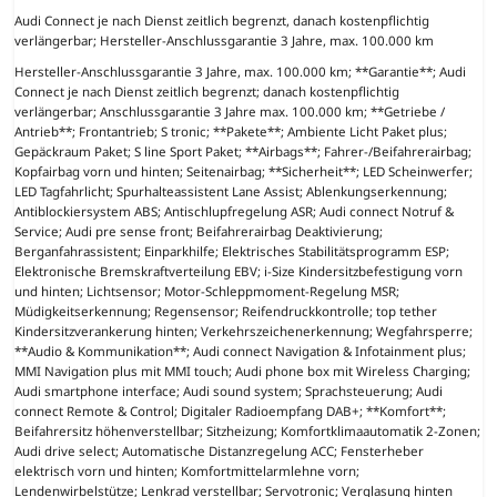
Audi Connect je nach Dienst zeitlich begrenzt, danach kostenpflichtig
verlängerbar; Hersteller-Anschlussgarantie 3 Jahre, max. 100.000 km
Hersteller-Anschlussgarantie 3 Jahre, max. 100.000 km; **Garantie**; Audi
Connect je nach Dienst zeitlich begrenzt; danach kostenpflichtig
verlängerbar; Anschlussgarantie 3 Jahre max. 100.000 km; **Getriebe /
Antrieb**; Frontantrieb; S tronic; **Pakete**; Ambiente Licht Paket plus;
Gepäckraum Paket; S line Sport Paket; **Airbags**; Fahrer-/Beifahrerairbag;
Kopfairbag vorn und hinten; Seitenairbag; **Sicherheit**; LED Scheinwerfer;
LED Tagfahrlicht; Spurhalteassistent Lane Assist; Ablenkungserkennung;
Antiblockiersystem ABS; Antischlupfregelung ASR; Audi connect Notruf &
Service; Audi pre sense front; Beifahrerairbag Deaktivierung;
Berganfahrassistent; Einparkhilfe; Elektrisches Stabilitätsprogramm ESP;
Elektronische Bremskraftverteilung EBV; i-Size Kindersitzbefestigung vorn
und hinten; Lichtsensor; Motor-Schleppmoment-Regelung MSR;
Müdigkeitserkennung; Regensensor; Reifendruckkontrolle; top tether
Kindersitzverankerung hinten; Verkehrszeichenerkennung; Wegfahrsperre;
**Audio & Kommunikation**; Audi connect Navigation & Infotainment plus;
MMI Navigation plus mit MMI touch; Audi phone box mit Wireless Charging;
Audi smartphone interface; Audi sound system; Sprachsteuerung; Audi
connect Remote & Control; Digitaler Radioempfang DAB+; **Komfort**;
Beifahrersitz höhenverstellbar; Sitzheizung; Komfortklimaautomatik 2-Zonen;
Audi drive select; Automatische Distanzregelung ACC; Fensterheber
elektrisch vorn und hinten; Komfortmittelarmlehne vorn;
Lendenwirbelstütze; Lenkrad verstellbar; Servotronic; Verglasung hinten