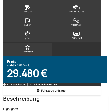
11/2025
152 kW / 207 PS
Super
Automatik
grau
0588 / BZR
TR015389
Preis
enthält 19% MwSt.
29.480 €
Kfz-Versicherung
Inzahlungnahmerechner
Fahrzeug anfragen
Beschreibung
Highlights: