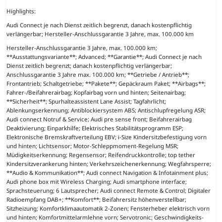
Highlights:
Audi Connect je nach Dienst zeitlich begrenzt, danach kostenpflichtig
verlängerbar; Hersteller-Anschlussgarantie 3 Jahre, max. 100.000 km
Hersteller-Anschlussgarantie 3 Jahre, max. 100.000 km;
**Ausstattungsvariante**; Advanced; **Garantie**; Audi Connect je nach
Dienst zeitlich begrenzt; danach kostenpflichtig verlängerbar;
Anschlussgarantie 3 Jahre max. 100.000 km; **Getriebe / Antrieb**;
Frontantrieb; Schaltgetriebe; **Pakete**; Gepäckraum Paket; **Airbags**;
Fahrer-/Beifahrerairbag; Kopfairbag vorn und hinten; Seitenairbag;
**Sicherheit**; Spurhalteassistent Lane Assist; Tagfahrlicht;
Ablenkungserkennung; Antiblockiersystem ABS; Antischlupfregelung ASR;
Audi connect Notruf & Service; Audi pre sense front; Beifahrerairbag
Deaktivierung; Einparkhilfe; Elektrisches Stabilitätsprogramm ESP;
Elektronische Bremskraftverteilung EBV; i-Size Kindersitzbefestigung vorn
und hinten; Lichtsensor; Motor-Schleppmoment-Regelung MSR;
Müdigkeitserkennung; Regensensor; Reifendruckkontrolle; top tether
Kindersitzverankerung hinten; Verkehrszeichenerkennung; Wegfahrsperre;
**Audio & Kommunikation**; Audi connect Navigation & Infotainment plus;
Audi phone box mit Wireless Charging; Audi smartphone interface;
Sprachsteuerung; 6 Lautsprecher; Audi connect Remote & Control; Digitaler
Radioempfang DAB+; **Komfort**; Beifahrersitz höhenverstellbar;
Sitzheizung; Komfortklimaautomatik 2-Zonen; Fensterheber elektrisch vorn
und hinten; Komfortmittelarmlehne vorn; Servotronic; Geschwindigkeits-