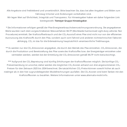
Alle Angebote sind freibleibend und unverbindlich. Bitte beachten Sie, dass bei allen Angaben und Bilder zum
Fahrzeug Irrtümer und Änderungen vorbehalten sind.
Wir legen Wert auf Ehrlichkeit, Integrität und Transparenz. Für Hinweisgeber haben wir daher folgenden Link
bereitgestellt:
Tiemeyer Gruppe Hinweisgeber
.
* Die Informationen erfolgen gemäß der Pkw-Energieverbrauchskennzeichnungsverordnung. Die angegebenen
Werte wurden nach dem vorgeschriebenen Messverfahren WLTP (Worldwide harmonised Light-duty vehicles Test
Procedures) ermittelt. Der Kraftstoffverbrauch und der CO₂-Ausstoß eines Pkw sind nicht nur von der effizienten
Ausnutzung des Kraftstoffs durch den Pkw, sondern auch vom Fahrstil und anderen nichttechnischen Faktoren
abhängig. CO₂ ist das für die Erderwärmung hauptsächlich verantwortliche Treibhausgas.
** Es werden nur die CO₂-Emissionen angegeben, die durch den Betrieb des Pkw entstehen. CO₂-Emissionen, die
durch die Produktion und Bereitstellung des Pkw sowie des Kraftstoffes bzw. der Energieträger entstehen oder
vermieden werden, werden bei der Ermittlung der CO₂-Emissionen gemäß WLTP nicht berücksichtigt.
*** Aufgrund der CO₂-Bepreisung sind künftig Erhöhungen der Kraftstoffkosten möglich. Die künftige CO₂-
Preisentwicklung ist unsicher, daher werden die möglichen CO₂-Kosten anhand von drei angenommenen CO₂-
Preisen für den Zeitraum 2025 bis 2034 berechnet. Die tatsächlichen CO₂-Preise können sowohl höher als auch
niedriger als in den hier zugrundeliegenden Modellrechnungen ausfallen. Die CO₂-Kosten sind beim Tanken mit den
Kraftstoffkosten zu bezahlen. Weitere Informationen unter www.alternativ-mobil.info.