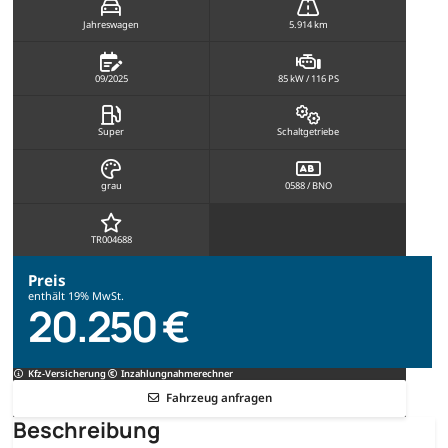
Jahreswagen
5.914 km
09/2025
85 kW / 116 PS
Super
Schaltgetriebe
grau
0588 / BNO
TR004688
Preis
enthält 19% MwSt.
20.250 €
Kfz-Versicherung
Inzahlungnahmerechner
Fahrzeug anfragen
Beschreibung