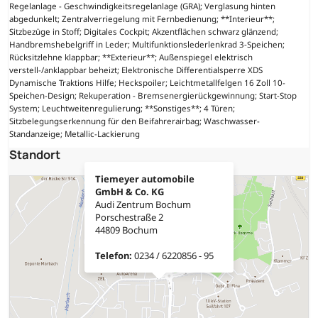
Regelanlage - Geschwindigkeitsregelanlage (GRA); Verglasung hinten
abgedunkelt; Zentralverriegelung mit Fernbedienung; **Interieur**;
Sitzbezüge in Stoff; Digitales Cockpit; Akzentflächen schwarz glänzend;
Handbremshebelgriff in Leder; Multifunktionslederlenkrad 3-Speichen;
Rücksitzlehne klappbar; **Exterieur**; Außenspiegel elektrisch
verstell-/anklappbar beheizt; Elektronische Differentialsperre XDS
Dynamische Traktions Hilfe; Heckspoiler; Leichtmetallfelgen 16 Zoll 10-
Speichen-Design; Rekuperation - Bremsenergierückgewinnung; Start-Stop
System; Leuchtweitenregulierung; **Sonstiges**; 4 Türen;
Sitzbelegungserkennung für den Beifahrerairbag; Waschwasser-
Standanzeige; Metallic-Lackierung
Standort
Tiemeyer automobile
GmbH & Co. KG
Audi Zentrum Bochum
Porschestraße 2
44809 Bochum
Telefon:
0234 / 6220856 - 95