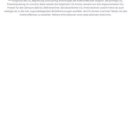
*** Aufgrund der CO₂-Bepreisung sind künftig Erhöhungen der Kraftstoffkosten möglich. Die künftige CO₂-
Preisentwicklung ist unsicher, daher werden die möglichen CO₂-Kosten anhand von drei angenommenen CO₂-
Preisen für den Zeitraum 2025 bis 2034 berechnet. Die tatsächlichen CO₂-Preise können sowohl höher als auch
niedriger als in den hier zugrundeliegenden Modellrechnungen ausfallen. Die CO₂-Kosten sind beim Tanken mit den
Kraftstoffkosten zu bezahlen. Weitere Informationen unter www.alternativ-mobil.info.