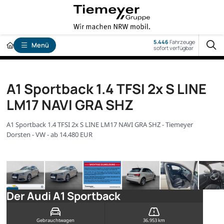
5.446
Fahrzeuge
Menü
sofort verfügbar
A1 Sportback 1.4 TFSI 2x S LINE
LM17 NAVI GRA SHZ
A1 Sportback 1.4 TFSI 2x S LINE LM17 NAVI GRA SHZ - Tiemeyer
Dorsten - VW - ab 14.480 EUR
Der Audi A1 Sportback
Gebrauchtwagen
36.953 km