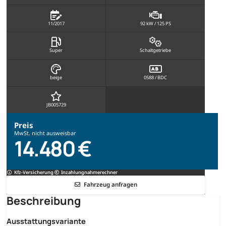
11/2017
92 kW / 125 PS
Super
Schaltgetriebe
beige
0588 / BDC
JB005729
Preis
MwSt. nicht ausweisbar
14.480 €
Kfz-Versicherung
Inzahlungnahmerechner
Fahrzeug anfragen
Beschreibung
Ausstattungsvariante