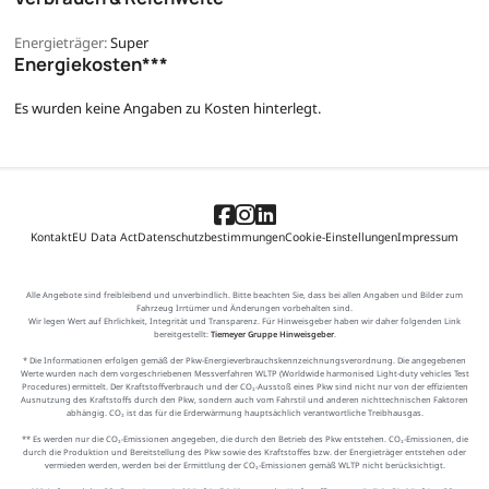
Energieträger:
Super
Energiekosten***
Es wurden keine Angaben zu Kosten hinterlegt.
Kontakt
EU Data Act
Datenschutzbestimmungen
Cookie-Einstellungen
Impressum
Alle Angebote sind freibleibend und unverbindlich. Bitte beachten Sie, dass bei allen Angaben und Bilder zum
Fahrzeug Irrtümer und Änderungen vorbehalten sind.
Wir legen Wert auf Ehrlichkeit, Integrität und Transparenz. Für Hinweisgeber haben wir daher folgenden Link
bereitgestellt:
Tiemeyer Gruppe Hinweisgeber
.
* Die Informationen erfolgen gemäß der Pkw-Energieverbrauchskennzeichnungsverordnung. Die angegebenen
Werte wurden nach dem vorgeschriebenen Messverfahren WLTP (Worldwide harmonised Light-duty vehicles Test
Procedures) ermittelt. Der Kraftstoffverbrauch und der CO₂-Ausstoß eines Pkw sind nicht nur von der effizienten
Ausnutzung des Kraftstoffs durch den Pkw, sondern auch vom Fahrstil und anderen nichttechnischen Faktoren
abhängig. CO₂ ist das für die Erderwärmung hauptsächlich verantwortliche Treibhausgas.
** Es werden nur die CO₂-Emissionen angegeben, die durch den Betrieb des Pkw entstehen. CO₂-Emissionen, die
durch die Produktion und Bereitstellung des Pkw sowie des Kraftstoffes bzw. der Energieträger entstehen oder
vermieden werden, werden bei der Ermittlung der CO₂-Emissionen gemäß WLTP nicht berücksichtigt.