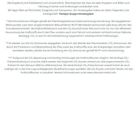
Alle Angebote sind freibleibend und unverbindlich. Bitte beachten Sie, dass bei allen Angaben und Bilder zum
Fahrzeug Irrtümer und Änderungen vorbehalten sind.
Wir legen Wert auf Ehrlichkeit, Integrität und Transparenz. Für Hinweisgeber haben wir daher folgenden Link
bereitgestellt:
Tiemeyer Gruppe Hinweisgeber
.
* Die Informationen erfolgen gemäß der Pkw-Energieverbrauchskennzeichnungsverordnung. Die angegebenen
Werte wurden nach dem vorgeschriebenen Messverfahren WLTP (Worldwide harmonised Light-duty vehicles Test
Procedures) ermittelt. Der Kraftstoffverbrauch und der CO₂-Ausstoß eines Pkw sind nicht nur von der effizienten
Ausnutzung des Kraftstoffs durch den Pkw, sondern auch vom Fahrstil und anderen nichttechnischen Faktoren
abhängig. CO₂ ist das für die Erderwärmung hauptsächlich verantwortliche Treibhausgas.
** Es werden nur die CO₂-Emissionen angegeben, die durch den Betrieb des Pkw entstehen. CO₂-Emissionen, die
durch die Produktion und Bereitstellung des Pkw sowie des Kraftstoffes bzw. der Energieträger entstehen oder
vermieden werden, werden bei der Ermittlung der CO₂-Emissionen gemäß WLTP nicht berücksichtigt.
*** Aufgrund der CO₂-Bepreisung sind künftig Erhöhungen der Kraftstoffkosten möglich. Die künftige CO₂-
Preisentwicklung ist unsicher, daher werden die möglichen CO₂-Kosten anhand von drei angenommenen CO₂-
Preisen für den Zeitraum 2025 bis 2034 berechnet. Die tatsächlichen CO₂-Preise können sowohl höher als auch
niedriger als in den hier zugrundeliegenden Modellrechnungen ausfallen. Die CO₂-Kosten sind beim Tanken mit den
Kraftstoffkosten zu bezahlen. Weitere Informationen unter www.alternativ-mobil.info.