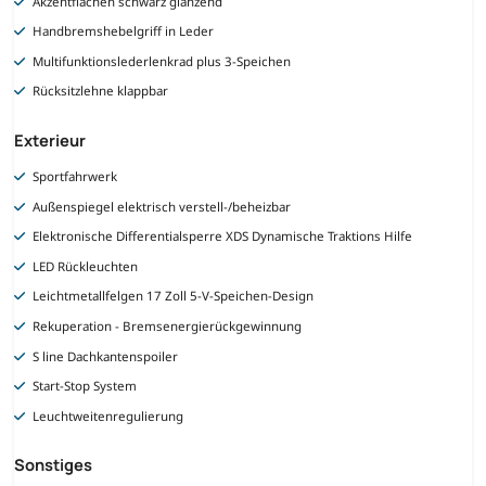
Akzentflächen schwarz glänzend
Handbremshebelgriff in Leder
Multifunktionslederlenkrad plus 3-Speichen
Rücksitzlehne klappbar
Exterieur
Sportfahrwerk
Außenspiegel elektrisch verstell-/beheizbar
Elektronische Differentialsperre XDS Dynamische Traktions Hilfe
LED Rückleuchten
Leichtmetallfelgen 17 Zoll 5-V-Speichen-Design
Rekuperation - Bremsenergierückgewinnung
S line Dachkantenspoiler
Start-Stop System
Leuchtweitenregulierung
Sonstiges