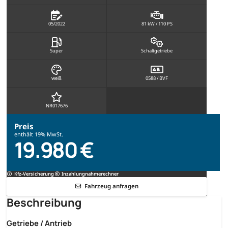
05/2022
81 kW / 110 PS
Super
Schaltgetriebe
weiß
0588 / BVF
NR017676
Preis
enthält 19% MwSt.
19.980 €
Kfz-Versicherung
Inzahlungnahmerechner
Fahrzeug anfragen
Beschreibung
Getriebe / Antrieb