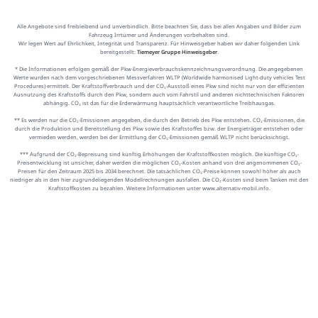
Alle Angebote sind freibleibend und unverbindlich. Bitte beachten Sie, dass bei allen Angaben und Bilder zum
Fahrzeug Irrtümer und Änderungen vorbehalten sind.
Wir legen Wert auf Ehrlichkeit, Integrität und Transparenz. Für Hinweisgeber haben wir daher folgenden Link
bereitgestellt:
Tiemeyer Gruppe Hinweisgeber
.
* Die Informationen erfolgen gemäß der Pkw-Energieverbrauchskennzeichnungsverordnung. Die angegebenen
Werte wurden nach dem vorgeschriebenen Messverfahren WLTP (Worldwide harmonised Light-duty vehicles Test
Procedures) ermittelt. Der Kraftstoffverbrauch und der CO₂-Ausstoß eines Pkw sind nicht nur von der effizienten
Ausnutzung des Kraftstoffs durch den Pkw, sondern auch vom Fahrstil und anderen nichttechnischen Faktoren
abhängig. CO₂ ist das für die Erderwärmung hauptsächlich verantwortliche Treibhausgas.
** Es werden nur die CO₂-Emissionen angegeben, die durch den Betrieb des Pkw entstehen. CO₂-Emissionen, die
durch die Produktion und Bereitstellung des Pkw sowie des Kraftstoffes bzw. der Energieträger entstehen oder
vermieden werden, werden bei der Ermittlung der CO₂-Emissionen gemäß WLTP nicht berücksichtigt.
*** Aufgrund der CO₂-Bepreisung sind künftig Erhöhungen der Kraftstoffkosten möglich. Die künftige CO₂-
Preisentwicklung ist unsicher, daher werden die möglichen CO₂-Kosten anhand von drei angenommenen CO₂-
Preisen für den Zeitraum 2025 bis 2034 berechnet. Die tatsächlichen CO₂-Preise können sowohl höher als auch
niedriger als in den hier zugrundeliegenden Modellrechnungen ausfallen. Die CO₂-Kosten sind beim Tanken mit den
Kraftstoffkosten zu bezahlen. Weitere Informationen unter www.alternativ-mobil.info.