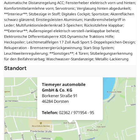
Automatische Distanzregelung ACC; Fensterheber elektrisch vorn und hinten;
Komfortmittelarmlehne vorn; Servotronic; Verglasung hinten abgedunkelt;
**Interieur**; Sitzbezüge in Stoff; Digitales Cockpit; Sportsitze; Akzentflächen
schwarz glänzend; Einstiegsleisten Aluminium; Handbremshebelgriff in
Leder; Multifunktionslederlenkrad 3-Speichen; Rücksitzlehne klappbar;
**Exterieur**; Außenspiegel elektrisch verstell-/anklappbar beheizt;
Elektronische Differentialsperre XDS Dynamische Traktions Hilfe;
Heckspoiler; Leichtmetallfelgen 17 Zoll Audi Sport 5-Doppelspeichen-Design;
Rekuperation - Bremsenergierückgewinnung; Start-Stop System;
Leuchtweitenregulierung; **Sonstiges**; 4 Türen; Sitzbelegungserkennung
für den Beifahrerairbag; Waschwasser-Standanzeige; Metallic-Lackierung
Standort
Tiemeyer automobile
GmbH & Co. KG
Borkener Straße 91
46284 Dorsten
Telefon:
02362 / 971954 - 95