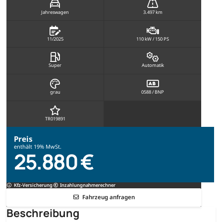
Jahreswagen
3.497 km
11/2025
110 kW / 150 PS
Super
Automatik
grau
0588 / BNP
TR019891
Preis
enthält 19% MwSt.
25.880 €
Kfz-Versicherung
Inzahlungnahmerechner
Fahrzeug anfragen
Beschreibung