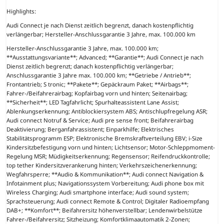
Highlights:
Audi Connect je nach Dienst zeitlich begrenzt, danach kostenpflichtig
verlängerbar; Hersteller-Anschlussgarantie 3 Jahre, max. 100.000 km
Hersteller-Anschlussgarantie 3 Jahre, max. 100.000 km;
**Ausstattungsvariante**; Advanced; **Garantie**; Audi Connect je nach
Dienst zeitlich begrenzt; danach kostenpflichtig verlängerbar;
Anschlussgarantie 3 Jahre max. 100.000 km; **Getriebe / Antrieb**;
Frontantrieb; S tronic; **Pakete**; Gepäckraum Paket; **Airbags**;
Fahrer-/Beifahrerairbag; Kopfairbag vorn und hinten; Seitenairbag;
**Sicherheit**; LED Tagfahrlicht; Spurhalteassistent Lane Assist;
Ablenkungserkennung; Antiblockiersystem ABS; Antischlupfregelung ASR;
Audi connect Notruf & Service; Audi pre sense front; Beifahrerairbag
Deaktivierung; Berganfahrassistent; Einparkhilfe; Elektrisches
Stabilitätsprogramm ESP; Elektronische Bremskraftverteilung EBV; i-Size
Kindersitzbefestigung vorn und hinten; Lichtsensor; Motor-Schleppmoment-
Regelung MSR; Müdigkeitserkennung; Regensensor; Reifendruckkontrolle;
top tether Kindersitzverankerung hinten; Verkehrszeichenerkennung;
Wegfahrsperre; **Audio & Kommunikation**; Audi connect Navigation &
Infotainment plus; Navigationssystem Vorbereitung; Audi phone box mit
Wireless Charging; Audi smartphone interface; Audi sound system;
Sprachsteuerung; Audi connect Remote & Control; Digitaler Radioempfang
DAB+; **Komfort**; Beifahrersitz höhenverstellbar; Lendenwirbelstütze
Fahrer-/Beifahrersitz; Sitzheizung; Komfortklimaautomatik 2-Zonen;